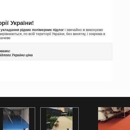
рії України!
 укладання рідких полімерних підлог
і звичайно ж виконуємо
івнюються, по всій території України, без винятку, і зокрема в
укачеве
овами:
ідлоги України ціна