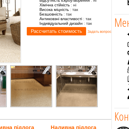
Відсутність іскроутворення
:
ні
Хімічна стійкість
:
ні
Висока міцність
:
так
Безшовність
:
так
Мен
Антиковзні властивості
:
так
Індивідуальний дизайн
:
так
Задать вопрос
Кон
ивна підлога
Наливна підлога