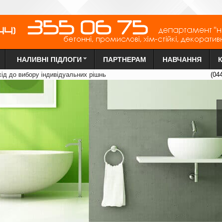
НАЛИВНІ ПІДЛОГИ
ПАРТНЕРАМ
НАВЧАННЯ
х
ід до вибору індиві
д
уальних рі
ш
нь
(04