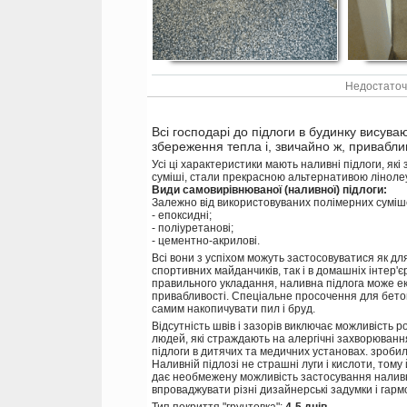
Недостаточ
Всі господарі до підлоги в будинку висуваю
збереження тепла і, звичайно ж, привабли
Усі ці характеристики мають наливні підлоги, які
суміші, стали прекрасною альтернативою лінолеум
Види самовирівнюваної (наливної) підлоги:
Залежно від використовуваних полімерних суміше
- епоксидні;
- поліуретанові;
- цементно-акрилові.
Всі вони з успіхом можуть застосовуватися як для
спортивних майданчиків, так і в домашніх інтер'єр
правильного укладання, наливна підлога може екс
привабливості. Спеціальне просочення для бетон
самим накопичувати пил і бруд.
Відсутність швів і зазорів виключає можливість 
людей, які страждають на алергічні захворюванн
підлоги в дитячих та медичних установах. зробил
Наливній підлозі не страшні луги і кислоти, тому
дає необмежену можливість застосування наливної
впроваджувати різні дизайнерські задумки і гармо