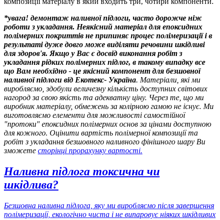
композиції матеріалу в який входить три, чотири компоненти.
*увага! демонтаж наливної підлоги, часто дорожче ніж
роботи з укладання. Неякісний матеріал для епоксидних
полімерних покриттів не припиняє процес полімеризації і в
результаті дуже довго може виділяти речовини шкідливі
для здоров'я. Якщо у Вас є досвід виконання робіт з
укладання рідких полімерних підлог, в такому випадку все
що Вам необхідно - це якісний компонент для безшовної
наливної підлоги від Екотекс- Україна
. Матеріали, які ми
виробляємо, здобули величезну кількість доступних світових
нагород за свою якість та адекватну ціну. Через те, що ми
виробник матеріалу, обмежень за колірною гамою не існує. Ми
виготовляємо елементи для можливості самостійної
"протоки" епоксидних полімерних основ за цінами доступною
для кожного. Оцінити вартість полімерної композиції та
робіт з укладання безшовного наливного фінішного шару Ви
зможете
сторінці прорахунку вартості
.
Наливна підлога токсична чи
шкідлива?
Безшовна наливна підлога, яку ми виробляємо після завершення
полімеризації, екологічно чиста і не випаровує ніяких шкідливих