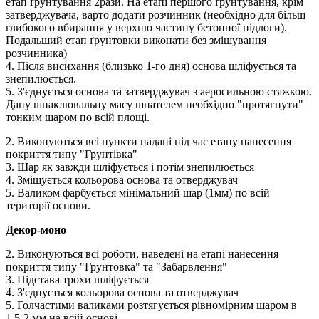
етап ґрунтування 2рази. На етапі першого ґрунтування, крім
затверджувача, варто додати розчинник (необхідно для більш
глибокого вбирання у верхню частину бетонної підлоги).
Подальший етап ґрунтовки виконати без змішування
розчинника)
4. Після висихання (близько 1-го дня) основа шліфується та
знепилюється.
5. З'єднується основа та затверджувач з аеросильною стяжкою.
Дану шпаклювальну масу шпателем необхідно "протягнути"
тонким шаром по всій площі.
2. Виконуються всі пункти надані під час етапу нанесення
покриття типу "Грунтівка"
3. Шар як завжди шліфується і потім знепилюється
4. Змішується кольорова основа та отверджувач
5. Валиком фарбується мінімальний шар (1мм) по всій
території основи.
Декор-моно
2. Виконуються всі роботи, наведені на етапі нанесення
покриття типу "Грунтовка" та "Забарвлення"
3. Підстава трохи шліфується
4. З'єднується кольорова основа та отверджувач
5. Голчастими валиками розтягується рівномірним шаром в
1,5-2 мм на всій основі