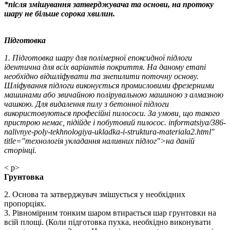
*після змішування затверджувача та основи, на протоку
шару не більше сорока хвилин.
Підготовка
1. Підготовка шару для полімерної епоксидної підлоги
ідентична для всіх варіантів покриття. На даному етапі
необхідно відшліфувати та знепилити поточну основу.
Шліфування підлоги виконується промисловими фрезерними
машинами або звичайною полірувальною машиною з алмазною
чашкою. Для видалення пилу з бетонної підлоги
використовуються професійні пилососи. За умови, що такого
пристрою немає, підійде і побутовий пилосос. informatsiya/386-
nalivnye-poly-tekhnologiya-ukladka-i-struktura-materiala2.html"
title="технологія укладання наливних підлог">на даній
сторінці.
< p>
Грунтовка
2. Основа та затверджувач змішується у необхідних
пропорціях.
3. Рівномірним тонким шаром втирається шар грунтовки на
всій площі. (Коли підготовка пухка, необхідно виконувати