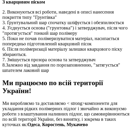
З кварцовим піском
2. Виконуються всі роботи, наведені в описі нанесення
покриття типу "Грунтівка"
3. Ґрунтувальний шар спочатку шліфується і обезпилюється
4. З'єднується основа ("грунтовка") і затверджувач, після чого
"протягується" тонкий шар полімеру
5. Поки не почав полімеризуватися матеріал, насипається
попередньо підготовлений кварцовий пісок
6. Після полімеризації матеріалу залишки кварцового піску
збираються.
7. Змішується прозора основа та затверджувач
8.Залежно від завдання по порозаповненню, "затягується"
шпателем лаковий шар
Ми працюємо по всій території
України!
Ми виробляємо та доставляємо < strong>компоненти для
укладання рідких полімерних підлог і звичайно ж виконуємо
роботи з влаштування наливних підлог, що самовирівнюються
по всій території України, без винятку, і зокрема в таких
куточках як:
Одеса
,
Коростень
,
Мукачево