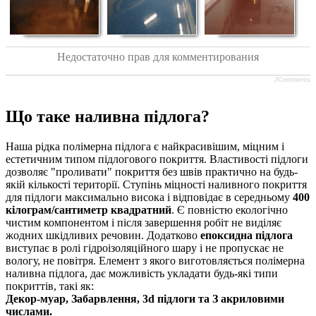
Недостаточно прав для комментирования
JComments
Що таке наливна підлога?
Наша рідка полімерна підлога є найкрасивішим, міцним і
естетичним типом підлогового покриття. Властивості підлоги
дозволяє "проливати" покриття без швів практично на будь-
якій кількості території. Ступінь міцності наливного покриття
для підлоги максимально висока і відповідає в середньому
400
кілограм/сантиметр квадратний
. Є повністю екологічно
чистим компонентом і після завершення робіт не виділяє
жодних шкідливих речовин. Додатково
епоксидна підлога
виступає в ролі гідроізоляційного шару і не пропускає не
вологу, не повітря. Елемент з якого виготовляється полімерна
наливна підлога, дає можливість укладати будь-які типи
покриттів, такі як:
Декор-муар, Забарвлення, 3d підлоги та З акриловими
числами.