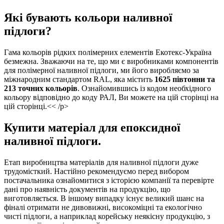
Які бувають кольори наливної
підлоги?
Гама кольорів рідких полімерних елементів Екотекс-Україна
безмежна. Зважаючи на те, що ми є виробниками компонентів
для полімерної наливної підлоги, ми його виробляємо за
міжнародним стандартом RAL, яка містить
1625 півтонни та
213 точних кольорів
. Ознайомившись із кодом необхідного
кольору відповідно до коду РАЛ, Ви можете на цій сторінці на
цій сторінці.<< /p>
Купити матеріал для епоксидної
наливної підлоги.
Етап виробництва матеріалів для наливної підлоги дуже
трудомісткий. Настійно рекомендуємо перед вибором
постачальника ознайомитися з історією компанії та перевірте
дані про наявність документів на продукцію, що
виготовляється. В іншому випадку існує великий шанс на
фіналі отримати не дивовижні, високоміцні та екологічно
чисті підлоги, а наприклад корейську неякісну продукцію, з