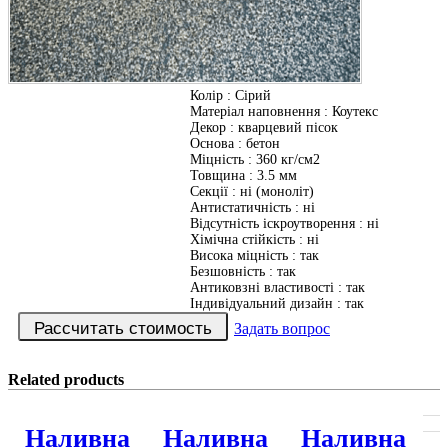
Колір
:
Сірий
Матеріал наповнення
:
Коутекс
Декор
:
кварцевий пісок
Основа
:
бетон
Міцність
:
360 кг/см2
Товщина
:
3.5 мм
Секції
:
ні (моноліт)
Антистатичність
:
ні
Відсутність іскроутворення
:
ні
Хімічна стійкість
:
ні
Висока міцність
:
так
Безшовність
:
так
Антиковзні властивості
:
так
Індивідуальний дизайн
:
так
Задать вопрос
Related products
Наливна
Наливна
Наливна