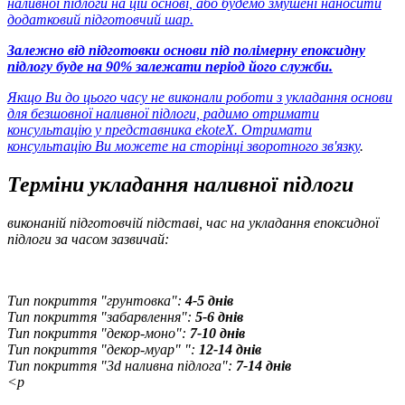
наливної підлоги на цій основі, або будемо змушені наносити
додатковий підготовчий шар.
Залежно від підготовки основи під полімерну епоксидну
підлогу буде на 90% залежати період його служби.
Якщо Ви до цього часу не виконали роботи з укладання основи
для безшовної наливної підлоги, радимо отримати
консультацію у представника ekoteX. Отримати
консультацію Ви можете
на сторінці зворотного зв'язку
.
Терміни укладання наливної підлоги
виконаній підготовчій підставі, час на укладання епоксидної
підлоги за часом зазвичай:
Тип покриття "грунтовка":
4-5 днів
Тип покриття "забарвлення":
5-6 днів
Тип покриття "декор-моно":
7-10 днів
Тип покриття "декор-муар" ":
12-14 днів
Тип покриття "3d наливна підлога":
7-14 днів
<p