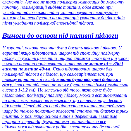
елементів. Але все ж таки полімерна композиція до моменту
початку полімеризації виділяє токсини, обов'язково при
укладанні підлог самостійно, застосовувати інструкції із
захисту і не перебувати на території укладання до двох днів
після укладання полімерної епоксидної підлоги.
Вимоги до основи під наливні підлоги
У коротці, основа повинна бути досить якісною і рівною. У
варіанті якщо підготовчим шаром під епоксидну полімерну
підлогу служить цементно-піщана стяжка, тоді при цій умові
її марка повинна дорівнювати значенню
не менше ніж 350 і
висота не менше 40мм
. Якщо підготовчим шаром для
полімерної підлоги є підлога, що самовирівнюється, при
такому варіанті в її складі
мають бути відсутні добавки з
гіпсу
, і висота підстави не може бути менше 6мм (номінальна
висота 1-1.2 см). Не залежно від того, якою саме буде
підготовка, полімерну наливну підлогу можна встановлювати
на шар з максимальною вологістю, що не перевищує десять
відсотків. Середній часовий діапазон висихання попереднього
шару до такого показника вологості становить близько трьох
тижнів. У разі якщо основа вийде з дефектами і матиме
тріщини, перепади, бугри та ями, ми швидше за все
відмовимося від виконання робіт з влаштування безшовної