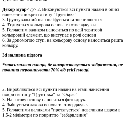
Декор-муар
< /p> 2. Виконуються всі пункти надані в описі
нанесення покриття типу "Грунтівка"
3. Грунтувальний шар шліфується та знепилюється
4. З'єднується кольорова основа та отверджувач
5. Голчастим валиком наноситься по всій території
кольоровий елемент, що виступає в ролі основи
6. За допомогою ступ, на кольорову основу наноситься решта
кольору.
3d наливна підлога
*максимальна площа, де використовується зображення, не
повинна перевищувати 70% від усієї площі.
2. Виробляються всі пункти надані на етапі нанесення
покриття типу "Грунтівка" та "Окрас"
3. На готову основу наноситься фото-друк.
4. Змішується лакова основа та отверджувач
5. Голчастими валиками "протягується" невеликим шаром в
1.5-2 міліметри по покриттю "забарвлення"