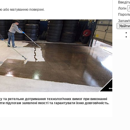
Введіть
Логін
нцю або матуванню поверхні.
Парол
Запам'
Увійти
у та ретельне дотримання технологічних вимог при виконанні
ти підлогам заявлені якості та гарантувати їхню довговічність.