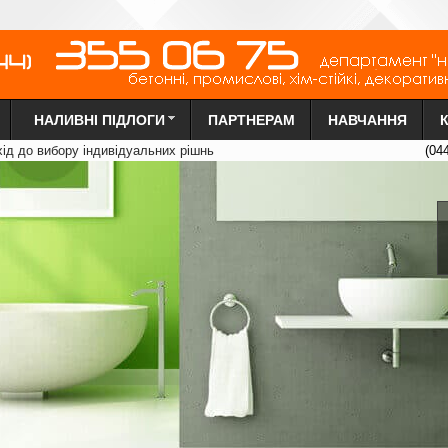
НАЛИВНІ ПІДЛОГИ
ПАРТНЕРАМ
НАВЧАННЯ
х
ід до вибору індиві
д
уальних рі
ш
нь
(04