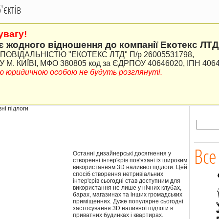
єктів
увагу!
є жодного відношення до компанії Екотекс ЛТД
ВІДАЛЬНІСТЮ "ЕКОТЕКС ЛТД" П/р 26005531798,
М. КИЇВІ, МФО 380805 код за ЄДРПОУ 40646020, ІПН 406
ною юридичною особою не будуть розглянуті.
вні підлоги
Все
Останні дизайнерські досягнення у
створенні інтер'єрів пов'язані із широким
використанням 3D наливної підлоги. Цей
спосіб створення нетривіальних
інтер'єрів сьогодні став доступним для
використання не лише у нічних клубах,
барах, магазинах та інших громадських
приміщеннях. Дуже популярне сьогодні
застосування 3D наливної підлоги в
приватних будинках і квартирах.