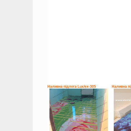
Наливна підлога Lux/ex-305
Наливна пі