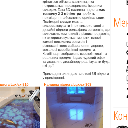
кріпиться об'ємна картинка, яка
покривається прозорим полімерним
складом. Така 3D наливна підлога
має
товщину 2-3 міліметри
і робить
Мен
приміщення абсолютно оригінальним.
Полімерні склади можна
використовувати і при використанні в
дизайні підлоги рельєфних сегментів, що
включають композиції з різних предметів,
як використовуються монети, плоскі
камені невеликих розмірів і
різноманітного забарвлення, дерево,
металеві вироби, інші предмети.
Комбінація зображень високої якості та
реальних предметів дає чудовий ефект
та дозволяє дизайнеру реалізувати будь-
які ідеї.
Приклад як виглядають готові 3Д підлоги
у приміщенні:
длога Lux/ex-310
Наливна підлога Lux/ex-303
Кон