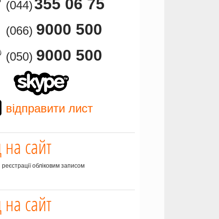
355 06 75
(044)
9000 500
(066)
9000 500
(050)
відправити лист
д на сайт
з реєстрації обліковим записом
д на сайт