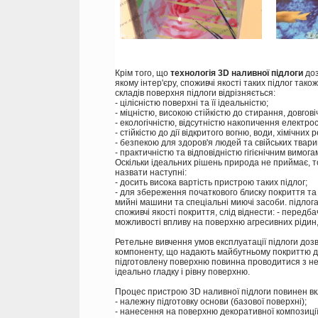
Крім того, що
технологія 3D наливної підлоги
доз
якому інтер'єру, споживчі якості таких підлог так
складів поверхня підлоги відрізняється:
- цілісністю поверхні та її ідеальністю;
- міцністю, високою стійкістю до стирання, довгові
- екологічністю, відсутністю накопичення електрос
- стійкістю до дії відкритого вогню, води, хімічни
- безпекою для здоров'я людей та свійських твари
- практичністю та відповідністю гігієнічним вимога
Оскільки ідеальних рішень природа не приймає, т
назвати наступні:
- досить висока вартість пристрою таких підлог;
- для збереження початкового блиску покриття та
мийні машини та спеціальні миючі засоби. підлога
споживчі якості покриття, слід віднести: - перед
можливості впливу на поверхню агресивних рідин, 
Ретельне вивчення умов експлуатації підлоги доз
компоненту, що надають майбутньому покриттю до
підготовлену поверхню повинна проводитися з не
ідеально гладку і рівну поверхню.
Процес пристрою 3D наливної підлоги повинен вкл
- належну підготовку основи (базової поверхні);
- нанесення на поверхню декоративної композиці