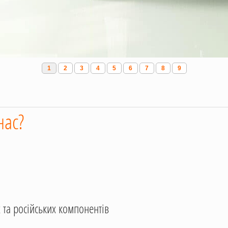
1
2
3
4
5
6
7
8
9
нас?
 та російських компонентів