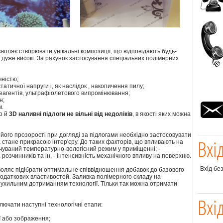
воляє створювати унікальні композиції, що відповідають будь-
ож дуже високі. За рахунок застосування спеціальних полімерних
чністю;
татичної напруги і, як наслідок , накопичення пилу;
х реагентів, ультрафіолетового випромінювання;
н;
м.
о й
3D наливні підлоги не вільні від недоліків
, в якості яких можна
 його прозорості при догляді за підлогами необхідно застосовувати
Вхі
 стане прикрасою інтер'єру. До таких факторів, що впливають на
бачуваний температурно-вологісний режим у приміщенні; -
розчинників та ін. - інтенсивність механічного впливу на поверхню.
Вхід бе
воляє підібрати оптимальне співвідношення добавок до базового
даткових властивостей. Заливка полімерного складу на
ухильним дотриманням технології. Тільки так можна отримати
Вхі
ючати наступні технологічні етапи:
ї або зображення;