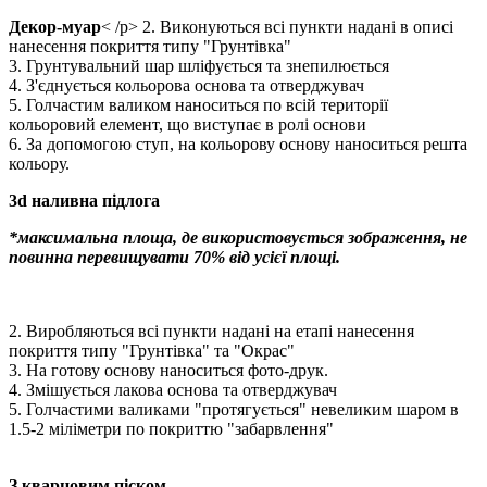
Декор-муар
< /p> 2. Виконуються всі пункти надані в описі
нанесення покриття типу "Грунтівка"
3. Грунтувальний шар шліфується та знепилюється
4. З'єднується кольорова основа та отверджувач
5. Голчастим валиком наноситься по всій території
кольоровий елемент, що виступає в ролі основи
6. За допомогою ступ, на кольорову основу наноситься решта
кольору.
3d наливна підлога
*максимальна площа, де використовується зображення, не
повинна перевищувати 70% від усієї площі.
2. Виробляються всі пункти надані на етапі нанесення
покриття типу "Грунтівка" та "Окрас"
3. На готову основу наноситься фото-друк.
4. Змішується лакова основа та отверджувач
5. Голчастими валиками "протягується" невеликим шаром в
1.5-2 міліметри по покриттю "забарвлення"
З кварцовим піском