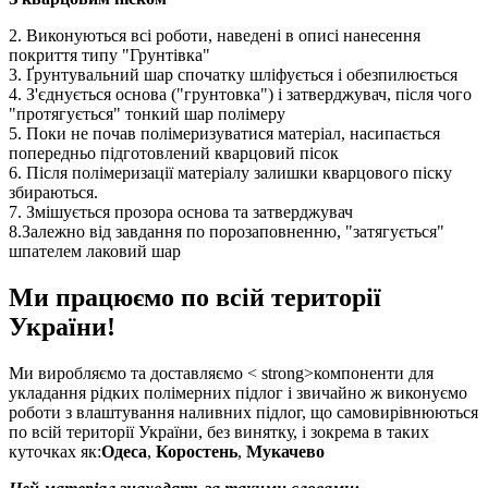
2. Виконуються всі роботи, наведені в описі нанесення
покриття типу "Грунтівка"
3. Ґрунтувальний шар спочатку шліфується і обезпилюється
4. З'єднується основа ("грунтовка") і затверджувач, після чого
"протягується" тонкий шар полімеру
5. Поки не почав полімеризуватися матеріал, насипається
попередньо підготовлений кварцовий пісок
6. Після полімеризації матеріалу залишки кварцового піску
збираються.
7. Змішується прозора основа та затверджувач
8.Залежно від завдання по порозаповненню, "затягується"
шпателем лаковий шар
Ми працюємо по всій території
України!
Ми виробляємо та доставляємо < strong>компоненти для
укладання рідких полімерних підлог і звичайно ж виконуємо
роботи з влаштування наливних підлог, що самовирівнюються
по всій території України, без винятку, і зокрема в таких
куточках як:
Одеса
,
Коростень
,
Мукачево