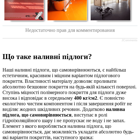
Недостаточно прав для комментирования
JComments
Що таке наливні підлоги?
Наші наливні підлоги, що самовирівнюються, є найбільш
естетичним, красивим і міцним варіантом підлогового
покриття. Властивості матеріалу дозволяє проливати
абсолютно безшовне покриття на будь-якій кількості поверхні.
Ступінь міцності полімерного покриття для підлоги дуже
висока і відповідає в середньому
400 кг/см2
. Є повністю
екологічно чистим компонентом і після завершення робіт не
виділяє жодних шкідливих речовин. Додатково
наливна
підлога, що самовирівнюється
, виступає в ролі
гідроізоляційного шару і не пропускає не воду і не запах.
Елемент з якого виробляється наливна підлога, що
самовирівнюється, дає можливість укладати абсолютно будь-
які варіанти покриттів, наступного зразка: