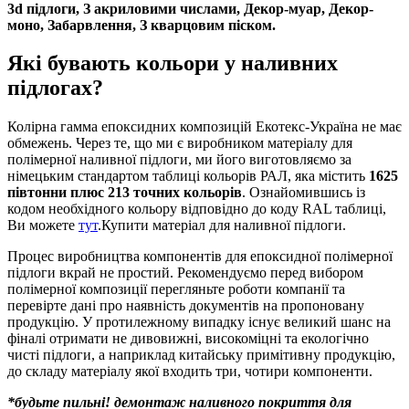
3d підлоги, З акриловими числами, Декор-муар, Декор-
моно, Забарвлення, З кварцовим піском.
Які бувають кольори у наливних
підлогах?
Колірна гамма епоксидних композицій Екотекс-Україна не має
обмежень. Через те, що ми є виробником матеріалу для
полімерної наливної підлоги, ми його виготовляємо за
німецьким стандартом таблиці кольорів РАЛ, яка містить
1625
півтонни плюс 213 точних кольорів
. Ознайомившись із
кодом необхідного кольору відповідно до коду RAL таблиці,
Ви можете
тут
.
Купити матеріал для наливної підлоги.
Процес виробництва компонентів для епоксидної полімерної
підлоги вкрай не простий. Рекомендуємо перед вибором
полімерної композиції перегляньте роботи компанії та
перевірте дані про наявність документів на пропоновану
продукцію. У протилежному випадку існує великий шанс на
фіналі отримати не дивовижні, високоміцні та екологічно
чисті підлоги, а наприклад китайську примітивну продукцію,
до складу матеріалу якої входить три, чотири компоненти.
*будьте пильні! демонтаж наливного покриття для