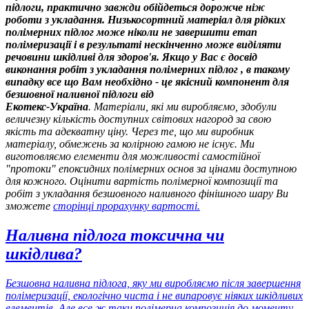
підлоги, практично завжди обійдеться дорожче ніж
роботи з укладання. Низькосортний матеріал для рідких
полімерних підлог може ніколи не завершити етап
полімеризації і в результаті нескінченно може виділяти
речовини шкідливі для здоров'я. Якщо у Вас є досвід
виконання робіт з укладання полімерних підлог , в такому
випадку все що Вам необхідно - це якісний компонент для
безшовної наливної підлоги від
Екотекс-Україна
. Матеріали, які ми виробляємо, здобули
величезну кількість доступних світових нагород за свою
якість та адекватну ціну. Через те, що ми виробник
матеріалу, обмежень за колірною гамою не існує. Ми
виготовляємо елементи для можливості самостійної
"протоки" епоксидних полімерних основ за цінами доступною
для кожного. Оцінити вартість полімерної композиції та
робіт з укладання безшовного наливного фінішного шару Ви
зможете
сторінці прорахунку вартості
.
Наливна підлога токсична чи
шкідлива?
Безшовна наливна підлога, яку ми виробляємо після завершення
полімеризації, екологічно чиста і не випаровує ніяких шкідливих
елементів. Але все ж таки полімерна композиція до моменту