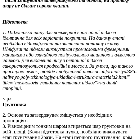
*після змішування затверджувача та основи, на протоку
шару не більше сорока хвилин.
Підготовка
1. Підготовка шару для полімерної епоксидної підлоги
ідентична для всіх варіантів покриття. На даному етапі
необхідно відшліфувати та знепилити поточну основу.
Шліфування підлоги виконується промисловими фрезерними
машинами або звичайною полірувальною машиною з алмазною
чашкою. Для видалення пилу з бетонної підлоги
використовуються професійні пилососи. За умови, що такого
пристрою немає, підійде і побутовий пилосос. informatsiya/386-
nalivnye-poly-tekhnologiya-ukladka-i-struktura-materiala2.html"
title="технологія укладання наливних підлог">на даній
сторінці.
< p>
Грунтовка
2. Основа та затверджувач змішується у необхідних
пропорціях.
3. Рівномірним тонким шаром втирається шар грунтовки на
всій площі. (Коли підготовка пухка, необхідно виконувати
етап ґрунтування 2рази. На етапі першого ґрунтування, крім