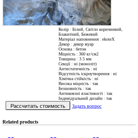
Колір
:
Білий, Світло коричневий,
Блакитний, Бежевий
Матеріал наповнення
:
ekoteX
Декор
:
декор муар
Основа
:
бетон
Міцність
:
360 кг/см2
Товщина
:
3.5 мм
Секції
:
ні (моноліт)
Антистатичність
:
ні
Відсутність іскроутворення
:
ні
Хімічна стійкість
:
ні
Висока міцність
:
так
Безшовність
:
так
Антиковзні властивості
:
так
Індивідуальний дизайн
:
так
Задать вопрос
Related products