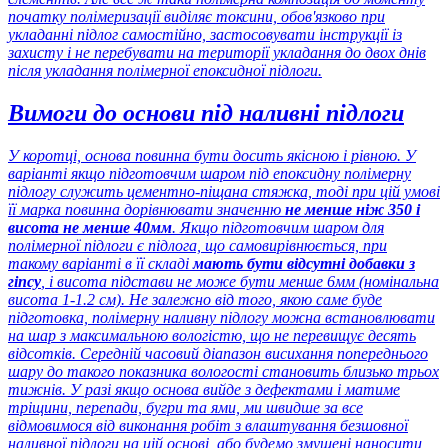
початку полімеризації виділяє токсини, обов'язково при
укладанні підлог самостійно, застосовувати інструкції із
захисту і не перебувати на території укладання до двох днів
після укладання полімерної епоксидної підлоги.
Вимоги до основи під наливні підлоги
У коротці, основа повинна бути досить якісною і рівною. У
варіанті якщо підготовчим шаром під епоксидну полімерну
підлогу служить цементно-піщана стяжка, тоді при цій умові
її марка повинна дорівнювати значенню
не менше ніж 350 і
висота не менше 40мм
. Якщо підготовчим шаром для
полімерної підлоги є підлога, що самовирівнюється, при
такому варіанті в її складі
мають бути відсутні добавки з
гіпсу
, і висота підстави не може бути менше 6мм (номінальна
висота 1-1.2 см). Не залежно від того, якою саме буде
підготовка, полімерну наливну підлогу можна встановлювати
на шар з максимальною вологістю, що не перевищує десять
відсотків. Середній часовий діапазон висихання попереднього
шару до такого показника вологості становить близько трьох
тижнів. У разі якщо основа вийде з дефектами і матиме
тріщини, перепади, бугри та ями, ми швидше за все
відмовимося від виконання робіт з влаштування безшовної
наливної підлоги на цій основі, або будемо змушені наносити