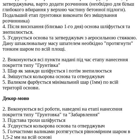
затверджувача, варто додати розчинник (необхідно для більш
глибокого вбирання у верхню частину бетонної підлоги).
Подальший етап ґрунтовки виконати без змішування
розчинника)
4. Після висихання (близько 1-го дня) основа шліфується та
знепилюється.
5. З'єднується основа та затверджувач з аеросильною стяжкою.
Дану шпаклювальну масу шпателем необхідно "протягнути"
тонким шаром по всій площі.
2. Виконуються всі пункти надані під час етапу нанесення
покриття типу "Грунтівка"
3. Шар як завжди шліфується і потім знепилюється
4. Змішується кольорова основа та отверджувач
5. Валиком фарбується мінімальний шар (1мм) по всій
території основи.
Декор-моно
2. Виконуються всі роботи, наведені на етапі нанесення
покриття типу "Грунтовка" та "Забарвлення"
3. Підстава трохи шліфується
4. З'єднується кольорова основа та отверджувач
5. Голчастими валиками розтягується рівномірним шаром в
1,5-2 мм на всій основі