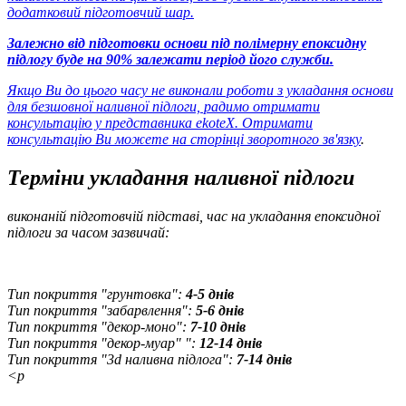
додатковий підготовчий шар.
Залежно від підготовки основи під полімерну епоксидну
підлогу буде на 90% залежати період його служби.
Якщо Ви до цього часу не виконали роботи з укладання основи
для безшовної наливної підлоги, радимо отримати
консультацію у представника ekoteX. Отримати
консультацію Ви можете
на сторінці зворотного зв'язку
.
Терміни укладання наливної підлоги
виконаній підготовчій підставі, час на укладання епоксидної
підлоги за часом зазвичай:
Тип покриття "грунтовка":
4-5 днів
Тип покриття "забарвлення":
5-6 днів
Тип покриття "декор-моно":
7-10 днів
Тип покриття "декор-муар" ":
12-14 днів
Тип покриття "3d наливна підлога":
7-14 днів
<p