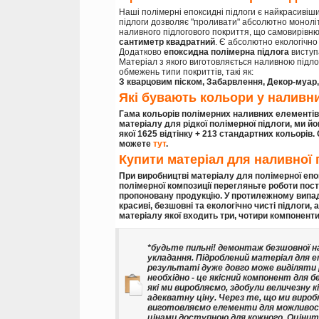
Наші полімерні епоксидні підлоги є найкрасивіши
підлоги дозволяє "проливати" абсолютно монолітн
наливного підлогового покриття, що самовирівню
сантиметр квадратний
. Є абсолютно екологічно
Додатково
епоксидна полімерна підлога
виступа
Матеріал з якого виготовляється наливною підло
обмежень типи покриттів, такі як:
З кварцовим піском, Забарвлення, Декор-муар,
Які бувають кольори у наливни
Гама кольорів полімерних наливних елементів
матеріалу для рідкої полімерної підлоги, ми й
якої
1625 відтінку + 213 стандартних кольорів
.
можете
тут
.
Купити матеріал для наливної 
При виробництві матеріалу для полімерної епок
полімерної композиції перегляньте роботи пост
пропоновану продукцію. У протилежному випад
красиві, безшовні та екологічно чисті підлоги
, 
матеріалу якої входить три, чотири компоненти
*будьте пильні! демонтаж безшовної на
укладання. Підроблений матеріал для еп
результаті дуже довго може виділяти р
необхідно - це якісний компонент для б
які ми виробляємо, здобули величезну 
адекватну ціну. Через те, що ми вироб
виготовляємо елементи для можливост
цінами доступною для кожного. Оцінити