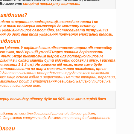
у Ви зможете
сторінці прорахунку вартості
.
 шкідлива?
після завершення полімеризації, екологічно чиста і не
се ж таки полімерна композиція до моменту початку
и укладанні підлог самостійно, застосовувати інструкції із
я до двох днів після укладання полімерної епоксидної підлоги.
підлоги
ю і рівною. У варіанті якщо підготовчим шаром під епоксидну
тяжка, тоді при цій умові її марка повинна дорівнювати
е 40мм
. Якщо підготовчим шаром для полімерної підлоги є
іанті в її складі
мають бути відсутні добавки з гіпсу
, і висота
 висота 1-1.2 см). Не залежно від того, якою саме буде
а встановлювати на шар з максимальною вологістю, що не
ий діапазон висихання попереднього шару до такого показника
разі якщо основа вийде з дефектами і матиме тріщини, перепади,
д виконання робіт з влаштування безшовної наливної підлоги на
ковий підготовчий шар.
мерну епоксидну підлогу буде на 90% залежати період його
ладання основи для безшовної наливної підлоги, радимо
eX. Отримати консультацію Ви можете
на сторінці зворотного
ідлоги