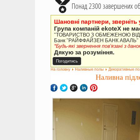
Понад 2300 завершених об'
Шановні партнери, зверніть 
Група компаній ekoteX не ма
"ТОВАРИСТВО З ОБМЕЖЕНОЮ ВІДПО
Банк "РАЙФФАЙЗЕН БАНК АВАЛЬ" У 
*Будь-які звернення пов'язані з да
Дякую за розуміння.
Погодитись
На головну
Наливные полы
Декоративные п
Наливна підл