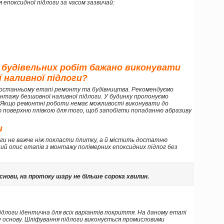
я епоксидної підлоги за часом зазвичай:
 будівельних робіт бажано виконувати
 наливної підлоги?
останньому етапі ремонту та будівництва. Рекомендуємо
нтажу безшовної наливної підлоги. У будинку пропонуємо
. Якщо ремонтні роботи немає можливості виконувати до
ю поверхню плівкою для того, щоб запобігти попаданню абразиву
и
оги не важче ніж покласти плитку, а й містить достатню
ий опис етапів з монтажу полімерних епоксидних підлог без
нови, на протоку шару не більше сорока хвилин.
підлоги ідентична для всіх варіантів покриття. На даному етапі
 основу. Шліфування підлоги виконується промисловими