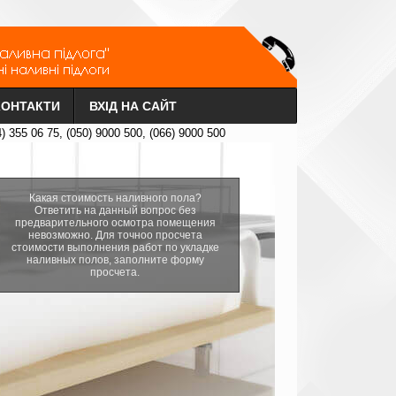
КОНТАКТИ
ВХІД НА САЙТ
4) 355 06 75, (050) 9000 500, (066) 9000 500
Какая стоимость наливного пола?
Ответить на данный вопрос без
предварительного осмотра помещения
невозможно. Для точноо просчета
стоимости выполнения работ по укладке
наливных полов, заполните форму
просчета.