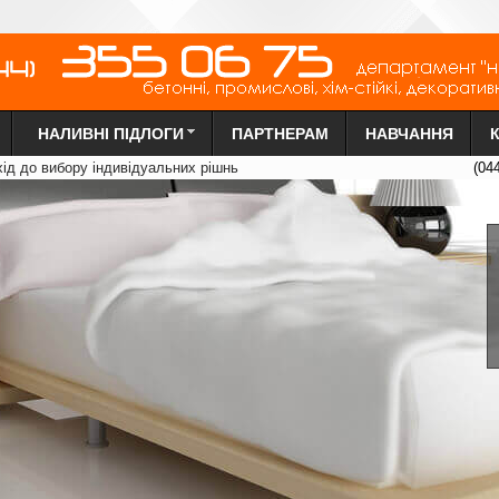
НАЛИВНІ ПІДЛОГИ
ПАРТНЕРАМ
НАВЧАННЯ
х
ід до вибору індиві
д
уальних рі
ш
нь
(04