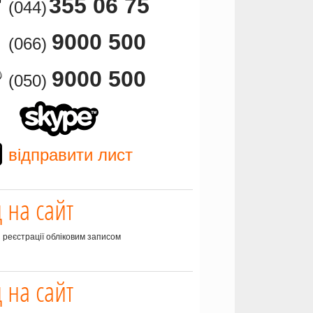
355 06 75
(044)
9000 500
(066)
9000 500
(050)
відправити лист
д на сайт
з реєстрації обліковим записом
д на сайт