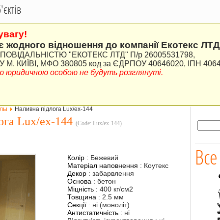
єктів
увагу!
є жодного відношення до компанії Екотекс ЛТД
ВІДАЛЬНІСТЮ "ЕКОТЕКС ЛТД" П/р 26005531798,
М. КИЇВІ, МФО 380805 код за ЄДРПОУ 40646020, ІПН 406
ною юридичною особою не будуть розглянуті.
олы
Наливна підлога Lux/ex-144
ога Lux/ex-144
(Code:
Lux/ex-144
)
Все
Колір
:
Бежевий
Матеріал наповнення
:
Коутекс
Декор
:
забарвлення
Основа
:
бетон
Міцність
:
400 кг/см2
Товщина
:
2.5 мм
Секції
:
ні (моноліт)
Антистатичність
:
ні