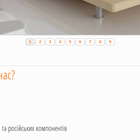
1
2
3
4
5
6
7
8
9
нас?
 та російських компонентів