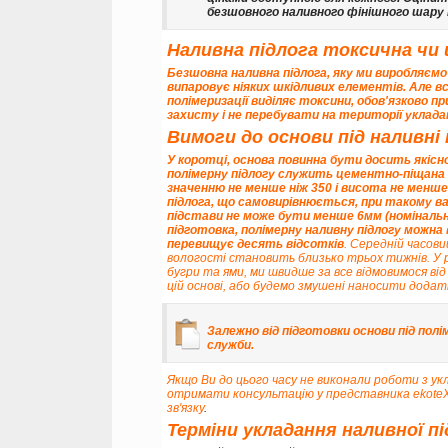
безшовного наливного фінішного шар
Наливна підлога токсична чи
Безшовна наливна підлога, яку ми виробляємо 
випаровує ніяких шкідливих елементів. Але в
полімеризації виділяє токсини, обов'язково пр
захисту і не перебувати на території укладанн
Вимоги до основи під наливні 
У коротці, основа повинна бути досить якісно
полімерну підлогу служить цементно-піщана с
значенню
не менше ніж 350 і висота не менш
підлога, що самовирівнюється, при такому вар
підстави не може бути менше 6мм (номінальна
підготовка, полімерну наливну підлогу можн
перевищує десять відсотків
. Середній часов
вологості становить близько трьох тижнів. У 
бугри та ями, ми швидше за все відмовимося ві
цій основі, або будемо змушені наносити додат
Залежно від підготовки основи під полі
служби.
Якщо Ви до цього часу не виконали роботи з ук
отримати консультацію у представника ekot
зв'язку
.
Терміни укладання наливної п