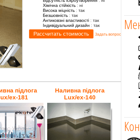
Відсутність іскроутворення
:
ні
Хімічна стійкість
:
ні
Висока міцність
:
так
Безшовність
:
так
Мен
Антиковзні властивості
:
так
Індивідуальний дизайн
:
так
Задать вопрос
ивна підлога
Наливна підлога
ux/ex-181
Lux/ex-140
Кон