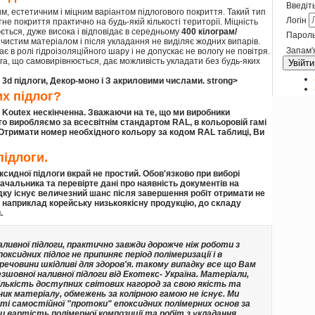
Введіть
м, естетичним і міцним варіантом підлогового покриття. Такий тип
Логін
е покриття практично на будь-якій кількості території. Міцність
ється, дуже висока і відповідає в середньому
400 кілограм/
Парол
 чистим матеріалом і після укладання не виділяє жодних випарів.
Запам'
є в ролі гідроізоляційного шару і не допускає не вологу не повітря.
га, що самовирівнюється, дає можливість укладати без будь-яких
Увійти
 3d підлоги, Декор-моно і З акриловими числами.
strong>
х підлог?
 Koutex нескінченна. Зважаючи на те, що ми виробники
ого виробляємо за всесвітнім стандартом RAL, в кольоровій гамі
 Отримати номер необхідного кольору за кодом RAL таблиці, Ви
підлоги.
сидної підлоги вкрай не простий. Обов'язково при виборі
ачальника та перевірте дані про наявність документів на
ку існує величезний шанс після завершення робіт отримати не
а наприклад корейську низькоякісну продукцію, до складу
.
ливної підлоги, практично завжди дорожче ніж роботи з
оксидних підлог не припиняє період полімеризації і в
ечовини шкідливі для здоров'я. такому випадку все що Вам
езшовної наливної підлоги від Екотекс- Україна
. Матеріали,
кількість доступних світових нагород за свою якість та
ник матеріалу, обмежень за колірною гамою не існує. Ми
і самостійної "протоки" епоксидних полімерних основ за
 вартість полімерної композиції та робіт з укладання