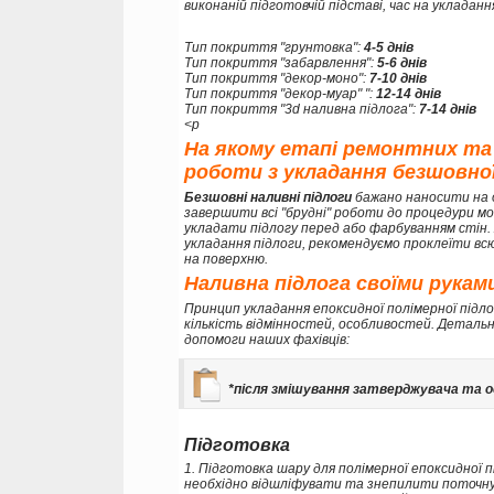
виконаній підготовчій підставі, час на укладанн
Тип покриття "грунтовка":
4-5 днів
Тип покриття "забарвлення":
5-6 днів
Тип покриття "декор-моно":
7-10 днів
Тип покриття "декор-муар" ":
12-14 днів
Тип покриття "3d наливна підлога":
7-14 днів
<p
На якому етапі ремонтних та
роботи з укладання безшовної
Безшовні наливні підлоги
бажано наносити на 
завершити всі "брудні" роботи до процедури мо
укладати підлогу перед або фарбуванням стін
укладання підлоги, рекомендуємо проклеїти вс
на поверхню.
Наливна підлога своїми рукам
Принцип укладання епоксидної полімерної підл
кількість відмінностей, особливостей. Детальн
допомоги наших фахівців:
*після змішування затверджувача та ос
Підготовка
1. Підготовка шару для полімерної епоксидної 
необхідно відшліфувати та знепилити поточну