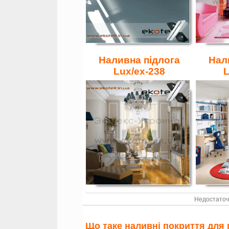
Наливна підлога
Нал
Lux/ex-238
L
Недостаточ
Що таке наливні покриття для 