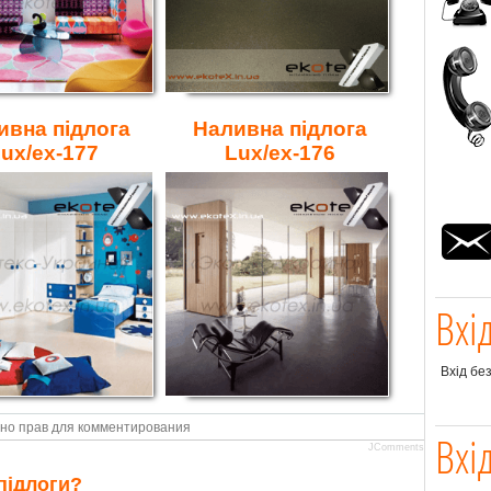
ивна підлога
Наливна підлога
ux/ex-177
Lux/ex-176
Вхі
Вхід бе
но прав для комментирования
Вхі
JComments
підлоги?