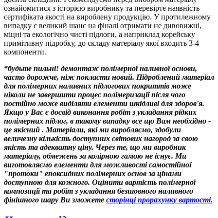
ознайомитися з історією виробнику та перевірте наявність
сертифіката якості на вироблену продукцію. У протилежному
випадку є великий шанс на фіналі отримати не дивовижні,
міцні та екологічно чисті підлоги, а наприклад корейську
примітивну підробку, до складу матеріалу якої входить 3-4
компоненти.
*будьте пильні! демонтаж полімерної наливної основи,
часто дорожче, ніж покласти новий. Підроблений матеріал
для полімерних наливних підлогових покриттів може
ніколи не завершити процес полімеризації після чого
постійно може виділяти елементи шкідливі для здоров'я.
Якщо у Вас є досвід виконання робіт з укладання рідких
полімерних підлог, в такому випадку все що Вам необхідно -
це якісний
. Матеріали, які ми виробляємо, здобули
величезну кількість доступних світових нагород за свою
якість та адекватну ціну. Через те, що ми виробник
матеріалу, обмежень за колірною гамою не існує. Ми
виготовляємо елементи для можливості самостійної
"протоки" епоксидних полімерних основ за цінами
доступною для кожного. Оцінити вартість полімерної
композиції та робіт з укладання безшовного наливного
фінішного шару Ви зможете
сторінці прорахунку вартості
.