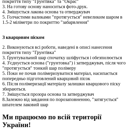
покриття типу "Грунтівка" та "Окрас"
3. На готову основу наноситься фото-друк.
4. Змішується лакова основа та отверджувач
5. Голчастими валиками "протягується" невеликим шаром в
1.5-2 міліметри по покриттю "забарвлення"
З кварцовим піском
2. Виконуються всі роботи, наведені в описі нанесення
покриття типу "Грунтівка"
3. Ґрунтувальний шар спочатку шліфується і обезпилюється
4. З'єднується основа ("грунтовка") і затверджувач, після чого
"протягується" тонкий шар полімеру
5. Поки не почав полімеризуватися матеріал, насипається
попередньо підготовлений кварцовий пісок
6. Після полімеризації матеріалу залишки кварцового піску
збираються.
7. Змішується прозора основа та затверджувач
8.Залежно від завдання по порозаповненню, "затягується"
шпателем лаковий шар
Ми працюємо по всій території
України!