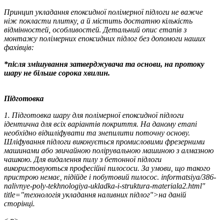
Принцип укладання епоксидної полімерної підлоги не важче
ніж покласти плитку, а й містить достатню кількість
відмінностей, особливостей. Детальний опис етапів з
монтажу полімерних епоксидних підлог без допомоги наших
фахівців:
*після змішування затверджувача та основи, на протоку
шару не більше сорока хвилин.
Підготовка
1. Підготовка шару для полімерної епоксидної підлоги
ідентична для всіх варіантів покриття. На даному етапі
необхідно відшліфувати та знепилити поточну основу.
Шліфування підлоги виконується промисловими фрезерними
машинами або звичайною полірувальною машиною з алмазною
чашкою. Для видалення пилу з бетонної підлоги
використовуються професійні пилососи. За умови, що такого
пристрою немає, підійде і побутовий пилосос. informatsiya/386-
nalivnye-poly-tekhnologiya-ukladka-i-struktura-materiala2.html"
title="технологія укладання наливних підлог">на даній
сторінці.