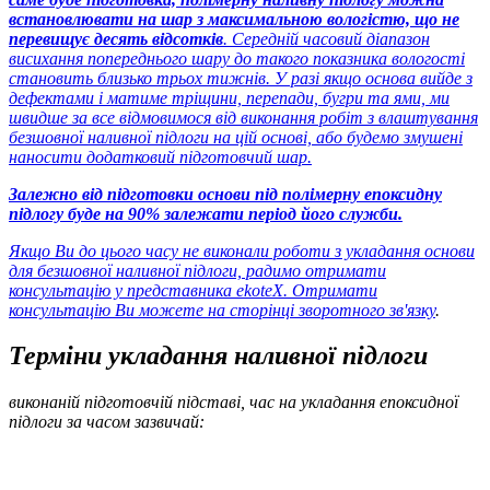
встановлювати на шар з максимальною вологістю, що не
перевищує десять відсотків
. Середній часовий діапазон
висихання попереднього шару до такого показника вологості
становить близько трьох тижнів. У разі якщо основа вийде з
дефектами і матиме тріщини, перепади, бугри та ями, ми
швидше за все відмовимося від виконання робіт з влаштування
безшовної наливної підлоги на цій основі, або будемо змушені
наносити додатковий підготовчий шар.
Залежно від підготовки основи під полімерну епоксидну
підлогу буде на 90% залежати період його служби.
Якщо Ви до цього часу не виконали роботи з укладання основи
для безшовної наливної підлоги, радимо отримати
консультацію у представника ekoteX. Отримати
консультацію Ви можете
на сторінці зворотного зв'язку
.
Терміни укладання наливної підлоги
виконаній підготовчій підставі, час на укладання епоксидної
підлоги за часом зазвичай: