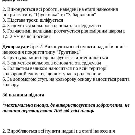
2. Виконуються всі роботи, наведені на етапі нанесення
покриття типу "Грунтовка" та "Забарвлення"
3. Підстава трохи шліфується
4. З'єднується кольорова основа та отверджувач
5. Голчастими валиками розтягується рівномірним шаром в
1,5-2 мм на всій основі
Декор-муар
< /p> 2. Виконуються всі пункти надані в описі
нанесення покриття типу "Грунтівка"
3. Грунтувальний шар шліфується та знепилюється
4. З'єднується кольорова основа та отверджувач
5. Голчастим валиком наноситься по всій території
кольоровий елемент, що виступає в ролі основи
6. За допомогою ступ, на кольорову основу наноситься решта
кольору.
3d наливна підлога
*максимальна площа, де використовується зображення, не
повинна перевищувати 70% від усієї площі.
2. Виробляються всі пункти надані на етапі нанесення