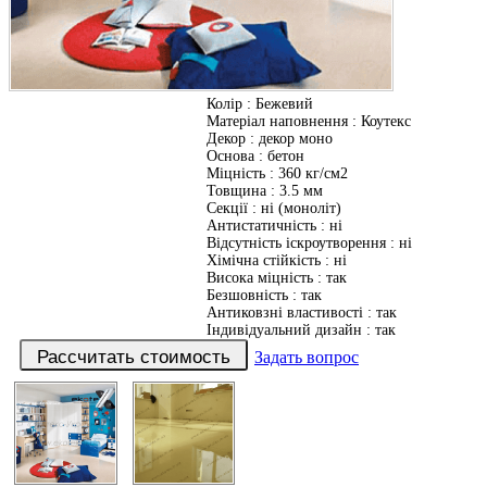
Колір
:
Бежевий
Матеріал наповнення
:
Коутекс
Декор
:
декор моно
Основа
:
бетон
Міцність
:
360 кг/см2
Товщина
:
3.5 мм
Секції
:
ні (моноліт)
Антистатичність
:
ні
Відсутність іскроутворення
:
ні
Хімічна стійкість
:
ні
Висока міцність
:
так
Безшовність
:
так
Антиковзні властивості
:
так
Індивідуальний дизайн
:
так
Задать вопрос