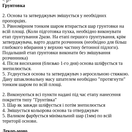
< p>
Грунтовка
2. Основа та затверджувач змішується у необхідних
пропорціях.
3. Рівномірним тонким шаром втирається шар грунтовки на
всій площі. (Коли підготовка пухка, необхідно виконувати
етап ґрунтування 2рази. На етапі першого ґрунтування, крім
затверджувача, варто додати розчинник (необхідно для більш
глибокого вбирання у верхню частину бетонної підлоги).
Подальший етап ґрунтовки виконати без змішування
розчинника)
4. Після висихання (близько 1-го дня) основа шліфується та
знепилюється.
5. З'єднується основа та затверджувач з аеросильною стяжкою.
Дану шпаклювальну масу шпателем необхідно "протягнути"
тонким шаром по всій площі.
2. Виконуються всі пункти надані під час етапу нанесення
покриття типу "Грунтівка"
3. Шар як завжди шліфується і потім знепилюється
4. Змішується кольорова основа та отверджувач
5. Валиком фарбується мінімальний шар (1мм) по всій
території основи.
Декор-моно