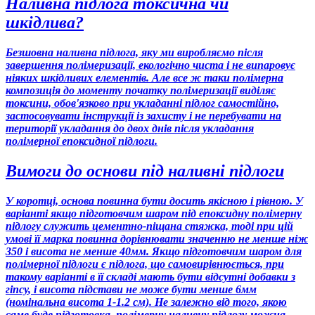
Наливна підлога токсична чи
шкідлива?
Безшовна наливна підлога, яку ми виробляємо після
завершення полімеризації, екологічно чиста і не випаровує
ніяких шкідливих елементів. Але все ж таки полімерна
композиція до моменту початку полімеризації виділяє
токсини, обов'язково при укладанні підлог самостійно,
застосовувати інструкції із захисту і не перебувати на
території укладання до двох днів після укладання
полімерної епоксидної підлоги.
Вимоги до основи під наливні підлоги
У коротці, основа повинна бути досить якісною і рівною. У
варіанті якщо підготовчим шаром під епоксидну полімерну
підлогу служить цементно-піщана стяжка, тоді при цій
умові її марка повинна дорівнювати значенню
не менше ніж
350 і висота не менше 40мм
. Якщо підготовчим шаром для
полімерної підлоги є підлога, що самовирівнюється, при
такому варіанті в її складі
мають бути відсутні добавки з
гіпсу
, і висота підстави не може бути менше 6мм
(номінальна висота 1-1.2 см). Не залежно від того, якою
саме буде підготовка, полімерну наливну підлогу можна