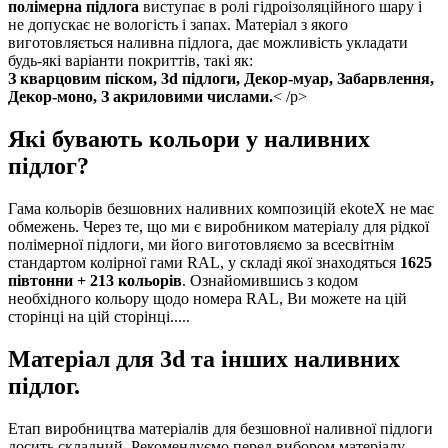
полімерна підлога
виступає в ролі гідроізоляційного шару і
не допускає не вологість і запах. Матеріал з якого
виготовляється наливна підлога, дає можливість укладати
будь-які варіанти покриттів, такі як:
З кварцовим піском, 3d підлоги, Декор-муар, Забарвлення,
Декор-моно, З акриловими числами.
< /p>
Які бувають кольори у наливних
підлог?
Гама кольорів безшовних наливних композицій ekoteX не має
обмежень. Через те, що ми є виробником матеріалу для рідкої
полімерної підлоги, ми його виготовляємо за всесвітнім
стандартом колірної гами RAL, у складі якої знаходяться
1625
півтонни + 213 кольорів
. Ознайомившись з кодом
необхідного кольору щодо номера RAL, Ви можете на цій
сторінці на цій сторінці.....
Матеріал для 3d та інших наливних
підлог.
Етап виробництва матеріалів для безшовної наливної підлоги
досить складний. Рекомендуємо перед вибором матеріалу