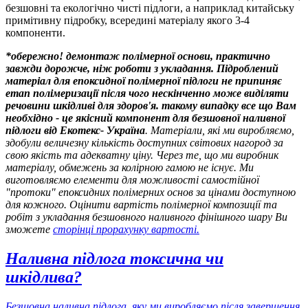
безшовні та екологічно чисті підлоги, а наприклад китайську
примітивну підробку, всередині матеріалу якого 3-4
компоненти.
*обережно! демонтаж полімерної основи, практично
завжди дорожче, ніж роботи з укладання. Підроблений
матеріал для епоксидної полімерної підлоги не припиняє
етап полімеризації після чого нескінченно може виділяти
речовини шкідливі для здоров'я. такому випадку все що Вам
необхідно - це якісний компонент для безшовної наливної
підлоги від Екотекс- Україна
. Матеріали, які ми виробляємо,
здобули величезну кількість доступних світових нагород за
свою якість та адекватну ціну. Через те, що ми виробник
матеріалу, обмежень за колірною гамою не існує. Ми
виготовляємо елементи для можливості самостійної
"протоки" епоксидних полімерних основ за цінами доступною
для кожного. Оцінити вартість полімерної композиції та
робіт з укладання безшовного наливного фінішного шару Ви
зможете
сторінці прорахунку вартості
.
Наливна підлога токсична чи
шкідлива?
Безшовна наливна підлога, яку ми виробляємо після завершення