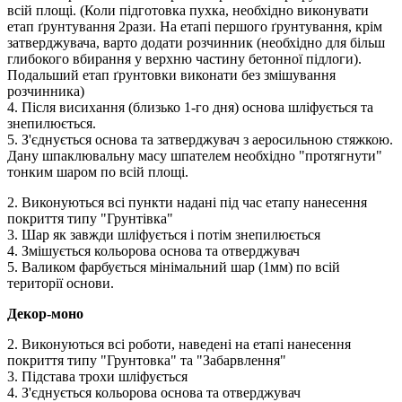
всій площі. (Коли підготовка пухка, необхідно виконувати
етап ґрунтування 2рази. На етапі першого ґрунтування, крім
затверджувача, варто додати розчинник (необхідно для більш
глибокого вбирання у верхню частину бетонної підлоги).
Подальший етап ґрунтовки виконати без змішування
розчинника)
4. Після висихання (близько 1-го дня) основа шліфується та
знепилюється.
5. З'єднується основа та затверджувач з аеросильною стяжкою.
Дану шпаклювальну масу шпателем необхідно "протягнути"
тонким шаром по всій площі.
2. Виконуються всі пункти надані під час етапу нанесення
покриття типу "Грунтівка"
3. Шар як завжди шліфується і потім знепилюється
4. Змішується кольорова основа та отверджувач
5. Валиком фарбується мінімальний шар (1мм) по всій
території основи.
Декор-моно
2. Виконуються всі роботи, наведені на етапі нанесення
покриття типу "Грунтовка" та "Забарвлення"
3. Підстава трохи шліфується
4. З'єднується кольорова основа та отверджувач