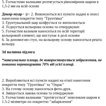
5. Голчастими валиками розтягується рівномірним шаром в
1,5-2 мм на всій основі
Декор-муар
< /p> 2. Виконуються всі пункти надані в описі
нанесення покриття типу "Грунтівка"
3. Грунтувальний шар шліфується та знепилюється
4. З'єднується кольорова основа та отверджувач
5. Голчастим валиком наноситься по всій території
кольоровий елемент, що виступає в ролі основи
6. За допомогою ступ, на кольорову основу наноситься решта
кольору.
3d наливна підлога
*максимальна площа, де використовується зображення, не
повинна перевищувати 70% від усієї площі.
2. Виробляються всі пункти надані на етапі нанесення
покриття типу "Грунтівка" та "Окрас"
3. На готову основу наноситься фото-друк.
4. Змішується лакова основа та отверджувач
5. Голчастими валиками "протягується" невеликим шаром в
1.5-2 міліметри по покриттю "забарвлення"