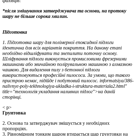
фахівців:
*після змішування затверджувача та основи, на протоку
шару не більше сорока хвилин.
Підготовка
1. Підготовка шару для полімерної епоксидної підлоги
ідентична для всіх варіантів покриття. На даному етапі
необхідно відшліфувати та знепилити поточну основу.
Шліфування підлоги виконується промисловими фрезерними
машинами або звичайною полірувальною машиною з алмазною
чашкою. Для видалення пилу з бетонної підлоги
використовуються професійні пилососи. За умови, що такого
пристрою немає, підійде і побутовий пилосос. informatsiya/386-
nalivnye-poly-tekhnologiya-ukladka-i-struktura-materiala2.html"
title="технологія укладання наливних підлог">на даній
сторінці.
< p>
Грунтовка
2. Основа та затверджувач змішується у необхідних
пропорціях.
3. Рівномірним тонким шаром втирається шар грунтовки на