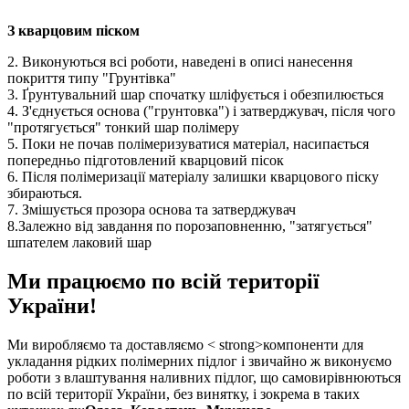
З кварцовим піском
2. Виконуються всі роботи, наведені в описі нанесення
покриття типу "Грунтівка"
3. Ґрунтувальний шар спочатку шліфується і обезпилюється
4. З'єднується основа ("грунтовка") і затверджувач, після чого
"протягується" тонкий шар полімеру
5. Поки не почав полімеризуватися матеріал, насипається
попередньо підготовлений кварцовий пісок
6. Після полімеризації матеріалу залишки кварцового піску
збираються.
7. Змішується прозора основа та затверджувач
8.Залежно від завдання по порозаповненню, "затягується"
шпателем лаковий шар
Ми працюємо по всій території
України!
Ми виробляємо та доставляємо < strong>компоненти для
укладання рідких полімерних підлог і звичайно ж виконуємо
роботи з влаштування наливних підлог, що самовирівнюються
по всій території України, без винятку, і зокрема в таких