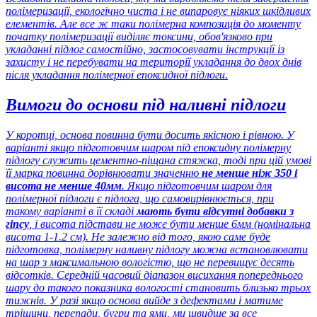
полімеризації, екологічно чиста і не випаровує ніяких шкідливих
елементів. Але все ж таки полімерна композиція до моменту
початку полімеризації виділяє токсини, обов'язково при
укладанні підлог самостійно, застосовувати інструкції із
захисту і не перебувати на території укладання до двох днів
після укладання полімерної епоксидної підлоги.
Вимоги до основи під наливні підлоги
У коротці, основа повинна бути досить якісною і рівною. У
варіанті якщо підготовчим шаром під епоксидну полімерну
підлогу служить цементно-піщана стяжка, тоді при цій умові
її марка повинна дорівнювати значенню
не менше ніж 350 і
висота не менше 40мм
. Якщо підготовчим шаром для
полімерної підлоги є підлога, що самовирівнюється, при
такому варіанті в її складі
мають бути відсутні добавки з
гіпсу
, і висота підстави не може бути менше 6мм (номінальна
висота 1-1.2 см). Не залежно від того, якою саме буде
підготовка, полімерну наливну підлогу можна встановлювати
на шар з максимальною вологістю, що не перевищує десять
відсотків. Середній часовий діапазон висихання попереднього
шару до такого показника вологості становить близько трьох
тижнів. У разі якщо основа вийде з дефектами і матиме
тріщини, перепади, бугри та ями, ми швидше за все