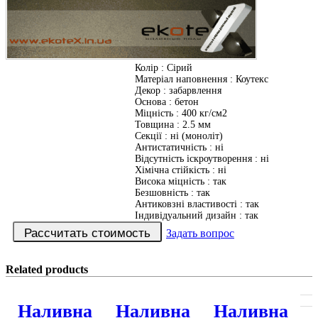
Колір
:
Сірий
Матеріал наповнення
:
Коутекс
Декор
:
забарвлення
Основа
:
бетон
Міцність
:
400 кг/см2
Товщина
:
2.5 мм
Секції
:
ні (моноліт)
Антистатичність
:
ні
Відсутність іскроутворення
:
ні
Хімічна стійкість
:
ні
Висока міцність
:
так
Безшовність
:
так
Антиковзні властивості
:
так
Індивідуальний дизайн
:
так
Задать вопрос
Related products
Наливна
Наливна
Наливна