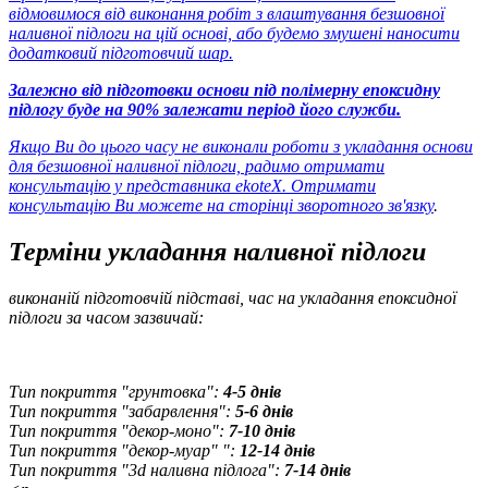
відмовимося від виконання робіт з влаштування безшовної
наливної підлоги на цій основі, або будемо змушені наносити
додатковий підготовчий шар.
Залежно від підготовки основи під полімерну епоксидну
підлогу буде на 90% залежати період його служби.
Якщо Ви до цього часу не виконали роботи з укладання основи
для безшовної наливної підлоги, радимо отримати
консультацію у представника ekoteX. Отримати
консультацію Ви можете
на сторінці зворотного зв'язку
.
Терміни укладання наливної підлоги
виконаній підготовчій підставі, час на укладання епоксидної
підлоги за часом зазвичай:
Тип покриття "грунтовка":
4-5 днів
Тип покриття "забарвлення":
5-6 днів
Тип покриття "декор-моно":
7-10 днів
Тип покриття "декор-муар" ":
12-14 днів
Тип покриття "3d наливна підлога":
7-14 днів