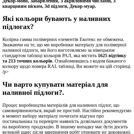
Декор-моно, Забарвлення, З акриловими числами, З
кварцовим піском, 3d підлоги, Декор-муар.
Які кольори бувають у наливних
підлогах?
Колірна гамма полімерних елементів Екотекс не обмежена.
Зважаючи на те, що ми виробники матеріалу для полімерної
наливної підлоги, ми його виготовляємо за німецьким
стандартом таблиці кольорів РАЛ, яка містить
1625 відтінку
та 213 точних кольорів
. Ознайомившись з кодом бажаного
кольору щодо номера RAL таблиці, Ви можете на цій сторінці.
/p>
Чи варто купувати матеріал для
наливної підлоги?.
Процес виробництва матеріалів для наливних підлог, що
самовирівнюються, вкрай не простий. Настійно рекомендуємо
в момент вибору матеріалу почитати відгуки про
постачальника та перевірте наявність дозвільних документів
на вироблену продукцію. В іншому випадку має бути досить
великий шанс після завершення робіт отримати не дивовижні,