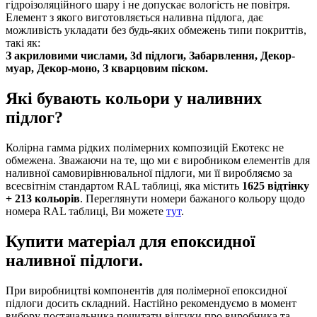
гідроізоляційного шару і не допускає вологість не повітря.
Елемент з якого виготовляється наливна підлога, дає
можливість укладати без будь-яких обмежень типи покриттів,
такі як:
З акриловими числами, 3d підлоги, Забарвлення, Декор-
муар, Декор-моно, З кварцовим піском.
Які бувають кольори у наливних
підлог?
Колірна гамма рідких полімерних композицій Екотекс не
обмежена. Зважаючи на те, що ми є виробником елементів для
наливної самовирівнювальної підлоги, ми її виробляємо за
всесвітнім стандартом RAL таблиці, яка містить
1625 відтінку
+ 213 кольорів
. Переглянути номери бажаного кольору щодо
номера RAL таблиці, Ви можете
тут
.
Купити матеріал для епоксидної
наливної підлоги.
При виробництві компонентів для полімерної епоксидної
підлоги досить складний. Настійно рекомендуємо в момент
вибору постачальника почитати відгуки про виробника та