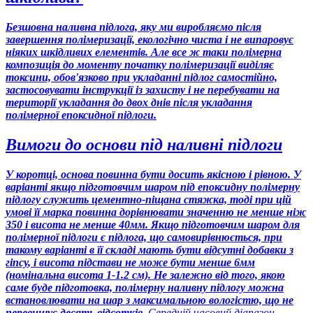
Безшовна наливна підлога, яку ми виробляємо після
завершення полімеризації, екологічно чиста і не випаровує
ніяких шкідливих елементів. Але все ж таки полімерна
композиція до моменту початку полімеризації виділяє
токсини, обов'язково при укладанні підлог самостійно,
застосовувати інструкції із захисту і не перебувати на
території укладання до двох днів після укладання
полімерної епоксидної підлоги.
Вимоги до основи під наливні підлоги
У коротці, основа повинна бути досить якісною і рівною. У
варіанті якщо підготовчим шаром під епоксидну полімерну
підлогу служить цементно-піщана стяжка, тоді при цій
умові її марка повинна дорівнювати значенню
не менше ніж
350 і висота не менше 40мм
. Якщо підготовчим шаром для
полімерної підлоги є підлога, що самовирівнюється, при
такому варіанті в її складі
мають бути відсутні добавки з
гіпсу
, і висота підстави не може бути менше 6мм
(номінальна висота 1-1.2 см). Не залежно від того, якою
саме буде підготовка, полімерну наливну підлогу можна
встановлювати на шар з максимальною вологістю, що не
перевищує десять відсотків
. Середній часовий діапазон