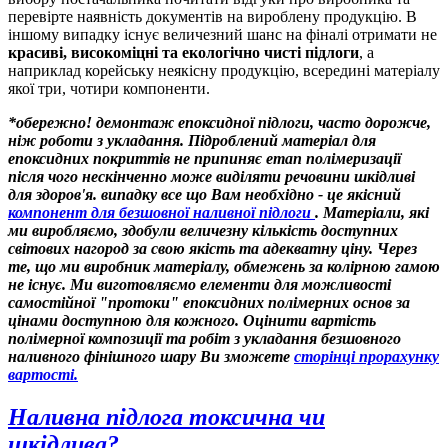
перевірте наявність документів на вироблену продукцію. В
іншому випадку існує величезний шанс на фіналі отримати не
красиві, високоміцні та екологічно чисті підлоги
, а
наприклад корейську неякісну продукцію, всередині матеріалу
якої три, чотири компоненти.
*обережно! демонтаж епоксидної підлоги, часто дорожче,
ніж роботи з укладання. Підроблений матеріал для
епоксидних покриттів не припиняє етап полімеризації
після чого нескінченно може виділяти речовини шкідливі
для здоров'я. випадку все що Вам необхідно - це якісний
компонент для безшовної наливної підлоги
. Матеріали, які
ми виробляємо, здобули величезну кількість доступних
світових нагород за свою якість та адекватну ціну. Через
те, що ми виробник матеріалу, обмежень за колірною гамою
не існує. Ми виготовляємо елементи для можливості
самостійної "протоки" епоксидних полімерних основ за
цінами доступною для кожного. Оцінити вартість
полімерної композиції та робіт з укладання безшовного
наливного фінішного шару Ви зможете
сторінці прорахунку
вартості
.
Наливна підлога токсична чи
шкідлива?