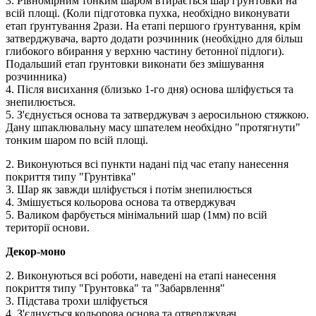
3. Рівномірним тонким шаром втирається шар грунтовки на
всій площі. (Коли підготовка пухка, необхідно виконувати
етап ґрунтування 2рази. На етапі першого ґрунтування, крім
затверджувача, варто додати розчинник (необхідно для більш
глибокого вбирання у верхню частину бетонної підлоги).
Подальший етап ґрунтовки виконати без змішування
розчинника)
4. Після висихання (близько 1-го дня) основа шліфується та
знепилюється.
5. З'єднується основа та затверджувач з аеросильною стяжкою.
Дану шпаклювальну масу шпателем необхідно "протягнути"
тонким шаром по всій площі.
2. Виконуються всі пункти надані під час етапу нанесення
покриття типу "Грунтівка"
3. Шар як завжди шліфується і потім знепилюється
4. Змішується кольорова основа та отверджувач
5. Валиком фарбується мінімальний шар (1мм) по всій
території основи.
Декор-моно
2. Виконуються всі роботи, наведені на етапі нанесення
покриття типу "Грунтовка" та "Забарвлення"
3. Підстава трохи шліфується
4. З'єднується кольорова основа та отверджувач