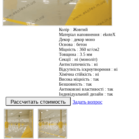
Колір
:
Жовтий
Матеріал наповнення
:
ekoteX
Декор
:
декор моно
Основа
:
бетон
Міцність
:
360 кг/см2
Товщина
:
3.5 мм
Секції
:
ні (моноліт)
Антистатичність
:
ні
Відсутність іскроутворення
:
ні
Хімічна стійкість
:
ні
Висока міцність
:
так
Безшовність
:
так
Антиковзні властивості
:
так
Індивідуальний дизайн
:
так
Задать вопрос