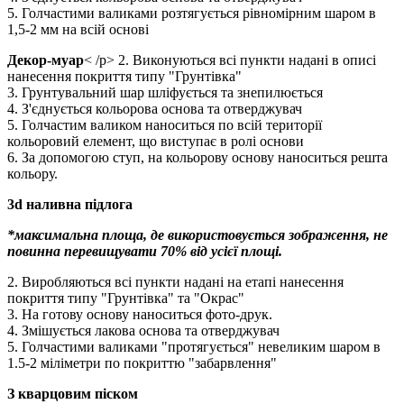
5. Голчастими валиками розтягується рівномірним шаром в
1,5-2 мм на всій основі
Декор-муар
< /p> 2. Виконуються всі пункти надані в описі
нанесення покриття типу "Грунтівка"
3. Грунтувальний шар шліфується та знепилюється
4. З'єднується кольорова основа та отверджувач
5. Голчастим валиком наноситься по всій території
кольоровий елемент, що виступає в ролі основи
6. За допомогою ступ, на кольорову основу наноситься решта
кольору.
3d наливна підлога
*максимальна площа, де використовується зображення, не
повинна перевищувати 70% від усієї площі.
2. Виробляються всі пункти надані на етапі нанесення
покриття типу "Грунтівка" та "Окрас"
3. На готову основу наноситься фото-друк.
4. Змішується лакова основа та отверджувач
5. Голчастими валиками "протягується" невеликим шаром в
1.5-2 міліметри по покриттю "забарвлення"
З кварцовим піском