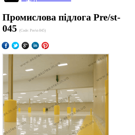
Промислова підлога Pre/st-
045
(Code:
Pre/st-045
)