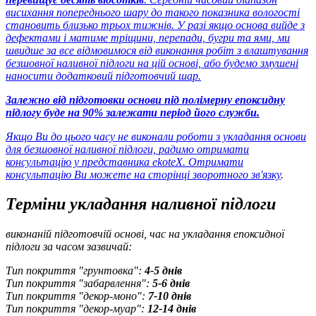
висихання попереднього шару до такого показника вологості
становить близько трьох тижнів. У разі якщо основа вийде з
дефектами і матиме тріщини, перепади, бугри та ями, ми
швидше за все відмовимося від виконання робіт з влаштування
безшовної наливної підлоги на цій основі, або будемо змушені
наносити додатковий підготовчий шар.
Залежно від підготовки основи під полімерну епоксидну
підлогу буде на 90% залежати період його служби.
Якщо Ви до цього часу не виконали роботи з укладання основи
для безшовної наливної підлоги, радимо отримати
консультацію у представника ekoteX. Отримати
консультацію Ви можете
на сторінці зворотного зв'язку
.
Терміни укладання наливної підлоги
виконаній підготовчій основі, час на укладання епоксидної
підлоги за часом зазвичай:
Тип покриття "грунтовка":
4-5 днів
Тип покриття "забарвлення":
5-6 днів
Тип покриття "декор-моно":
7-10 днів
Тип покриття "декор-муар":
12-14 днів