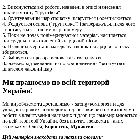
2. Виконуються всі роботи, наведені в описі нанесення
покриття типу "Грунтівка"
3. Ґрунтувальний шар спочатку шліфується і обезпилюється
4. З'єднується основа ("грунтовка") і затверджувач, після чого
"протягується" тонкий шар полімеру
5. Поки не почав полімеризуватися матеріал, насипається
попередньо підготовлений кварцовий пісок
6. Після полімеризації матеріалу залишки кварцового піску
збираються.
7. Змішується прозора основа та затверджувач
8.Залежно від завдання по порозаповненню, "затягується"
шпателем лаковий шар
Ми працюємо по всій території
України!
Ми виробляємо та доставляємо < strong>компоненти для
укладання рідких полімерних підлог і звичайно ж виконуємо
роботи з влаштування наливних підлог, що самовирівнюються
по всій території України, без винятку, і зокрема в таких
куточках як:
Одеса
,
Коростень
,
Мукачево
Цей матеріал знаходять за такими словами: