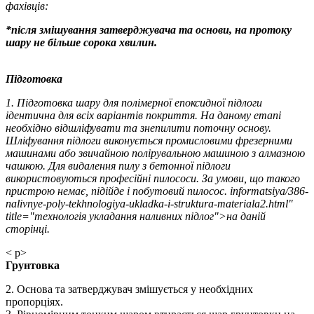
фахівців:
*після змішування затверджувача та основи, на протоку
шару не більше сорока хвилин.
Підготовка
1. Підготовка шару для полімерної епоксидної підлоги
ідентична для всіх варіантів покриття. На даному етапі
необхідно відшліфувати та знепилити поточну основу.
Шліфування підлоги виконується промисловими фрезерними
машинами або звичайною полірувальною машиною з алмазною
чашкою. Для видалення пилу з бетонної підлоги
використовуються професійні пилососи. За умови, що такого
пристрою немає, підійде і побутовий пилосос. informatsiya/386-
nalivnye-poly-tekhnologiya-ukladka-i-struktura-materiala2.html"
title="технологія укладання наливних підлог">на даній
сторінці.
< p>
Грунтовка
2. Основа та затверджувач змішується у необхідних
пропорціях.