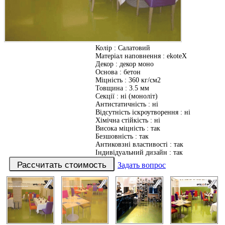
Колір
:
Салатовий
Матеріал наповнення
:
ekoteX
Декор
:
декор моно
Основа
:
бетон
Міцність
:
360 кг/см2
Товщина
:
3.5 мм
Секції
:
ні (моноліт)
Антистатичність
:
ні
Відсутність іскроутворення
:
ні
Хімічна стійкість
:
ні
Висока міцність
:
так
Безшовність
:
так
Антиковзні властивості
:
так
Індивідуальний дизайн
:
так
Задать вопрос