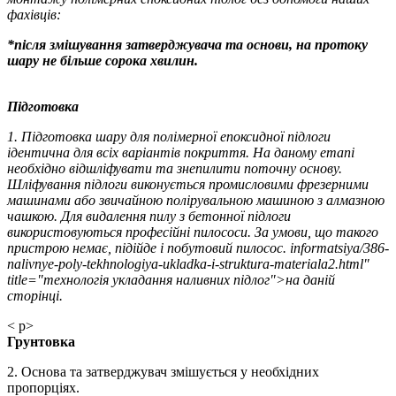
фахівців:
*після змішування затверджувача та основи, на протоку
шару не більше сорока хвилин.
Підготовка
1. Підготовка шару для полімерної епоксидної підлоги
ідентична для всіх варіантів покриття. На даному етапі
необхідно відшліфувати та знепилити поточну основу.
Шліфування підлоги виконується промисловими фрезерними
машинами або звичайною полірувальною машиною з алмазною
чашкою. Для видалення пилу з бетонної підлоги
використовуються професійні пилососи. За умови, що такого
пристрою немає, підійде і побутовий пилосос. informatsiya/386-
nalivnye-poly-tekhnologiya-ukladka-i-struktura-materiala2.html"
title="технологія укладання наливних підлог">на даній
сторінці.
< p>
Грунтовка
2. Основа та затверджувач змішується у необхідних
пропорціях.