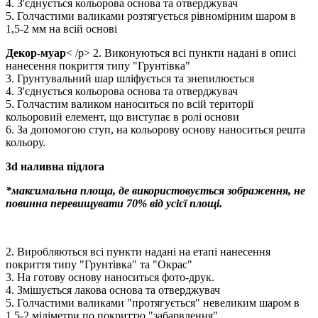
4. З'єднується кольорова основа та отверджувач
5. Голчастими валиками розтягується рівномірним шаром в
1,5-2 мм на всій основі
Декор-муар
< /p> 2. Виконуються всі пункти надані в описі
нанесення покриття типу "Грунтівка"
3. Грунтувальний шар шліфується та знепилюється
4. З'єднується кольорова основа та отверджувач
5. Голчастим валиком наноситься по всій території
кольоровий елемент, що виступає в ролі основи
6. За допомогою ступ, на кольорову основу наноситься решта
кольору.
3d наливна підлога
*максимальна площа, де використовується зображення, не
повинна перевищувати 70% від усієї площі.
2. Виробляються всі пункти надані на етапі нанесення
покриття типу "Грунтівка" та "Окрас"
3. На готову основу наноситься фото-друк.
4. Змішується лакова основа та отверджувач
5. Голчастими валиками "протягується" невеликим шаром в
1.5-2 міліметри по покриттю "забарвлення"