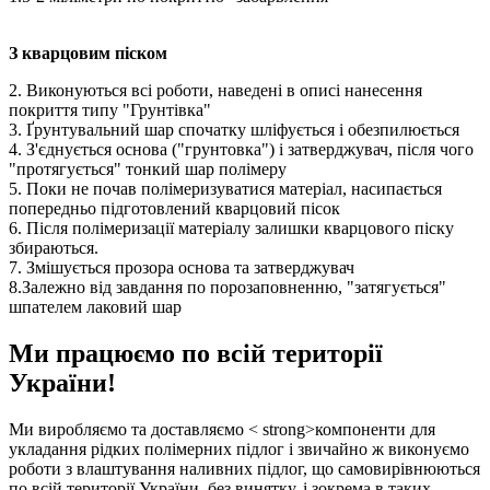
З кварцовим піском
2. Виконуються всі роботи, наведені в описі нанесення
покриття типу "Грунтівка"
3. Ґрунтувальний шар спочатку шліфується і обезпилюється
4. З'єднується основа ("грунтовка") і затверджувач, після чого
"протягується" тонкий шар полімеру
5. Поки не почав полімеризуватися матеріал, насипається
попередньо підготовлений кварцовий пісок
6. Після полімеризації матеріалу залишки кварцового піску
збираються.
7. Змішується прозора основа та затверджувач
8.Залежно від завдання по порозаповненню, "затягується"
шпателем лаковий шар
Ми працюємо по всій території
України!
Ми виробляємо та доставляємо < strong>компоненти для
укладання рідких полімерних підлог і звичайно ж виконуємо
роботи з влаштування наливних підлог, що самовирівнюються
по всій території України, без винятку, і зокрема в таких