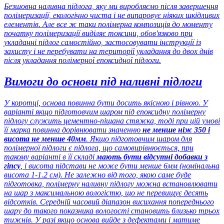
Безшовна наливна підлога, яку ми виробляємо після завершення
полімеризації, екологічно чиста і не випаровує ніяких шкідливих
елементів. Але все ж таки полімерна композиція до моменту
початку полімеризації виділяє токсини, обов'язково при
укладанні підлог самостійно, застосовувати інструкції із
захисту і не перебувати на території укладання до двох днів
після укладання полімерної епоксидної підлоги.
Вимоги до основи під наливні підлоги
У коротці, основа повинна бути досить якісною і рівною. У
варіанті якщо підготовчим шаром під епоксидну полімерну
підлогу служить цементно-піщана стяжка, тоді при цій умові
її марка повинна дорівнювати значенню
не менше ніж 350 і
висота не менше 40мм
. Якщо підготовчим шаром для
полімерної підлоги є підлога, що самовирівнюється, при
такому варіанті в її складі
мають бути відсутні добавки з
гіпсу
, і висота підстави не може бути менше 6мм (номінальна
висота 1-1.2 см). Не залежно від того, якою саме буде
підготовка, полімерну наливну підлогу можна встановлювати
на шар з максимальною вологістю, що не перевищує десять
відсотків. Середній часовий діапазон висихання попереднього
шару до такого показника вологості становить близько трьох
тижнів. У разі якщо основа вийде з дефектами і матиме