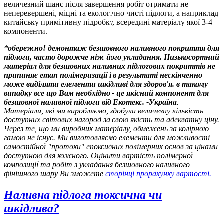
величезний шанс після завершення робіт отримати не
неперевершені, міцні та екологічно чисті підлоги, а наприклад
китайську примітивну підробку, всередині матеріалу якої 3-4
компоненти.
*обережно! демонтаж безшовного наливного покриття для
підлоги, часто дорожче ніж його укладання. Низькосортний
матеріал для безшовних наливних підлогових покриттів не
припиняє етап полімеризації і в результаті нескінченно
може виділяти елементи шкідливі для здоров'я. в такому
випадку все що Вам необхідно - це якісний компонент для
безшовної наливної підлоги від Екотекс. -Україна
.
Матеріали, які ми виробляємо, здобули величезну кількість
доступних світових нагород за свою якість та адекватну ціну.
Через те, що ми виробник матеріалу, обмежень за колірною
гамою не існує. Ми виготовляємо елементи для можливості
самостійної "протоки" епоксидних полімерних основ за цінами
доступною для кожного. Оцінити вартість полімерної
композиції та робіт з укладання безшовного наливного
фінішного шару Ви зможете
сторінці прорахунку вартості
.
Наливна підлога токсична чи
шкідлива?