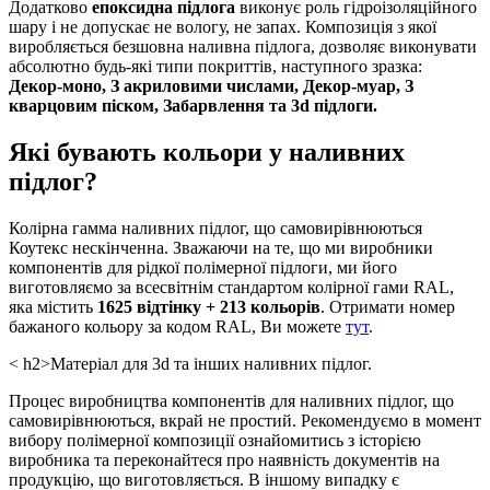
Додатково
епоксидна підлога
виконує роль гідроізоляційного
шару і не допускає не вологу, не запах. Композиція з якої
виробляється безшовна наливна підлога, дозволяє виконувати
абсолютно будь-які типи покриттів, наступного зразка:
Декор-моно, З акриловими числами, Декор-муар, З
кварцовим піском, Забарвлення та 3d підлоги.
Які бувають кольори у наливних
підлог?
Колірна гамма наливних підлог, що самовирівнюються
Коутекс нескінченна. Зважаючи на те, що ми виробники
компонентів для рідкої полімерної підлоги, ми його
виготовляємо за всесвітнім стандартом колірної гами RAL,
яка містить
1625 відтінку + 213 кольорів
. Отримати номер
бажаного кольору за кодом RAL, Ви можете
тут
.
< h2>Матеріал для 3d та інших наливних підлог.
Процес виробництва компонентів для наливних підлог, що
самовирівнюються, вкрай не простий. Рекомендуємо в момент
вибору полімерної композиції ознайомитись з історією
виробника та переконайтеся про наявність документів на
продукцію, що виготовляється. В іншому випадку є