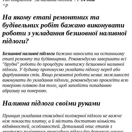
<p
На якому етапі ремонтних та
будівельних робіт бажано виконувати
роботи з укладання безшовної наливної
підлоги?
Безшовні наливні підлоги
бажано наносити на останньому
етапі ремонту та будівництва. Рекомендуємо завершити всі
"брудні" роботи до процедури монтажу безшовної наливної
підлоги. У будинку пропонуємо укладати підлогу перед або
фарбуванням стін. Якщо ремонтні роботи немає можливості
виконувати до укладання підлоги, рекомендуємо проклеїти всю
поверхню плівкою для того, щоб запобігти попаданню
абразиву на поверхню.
Наливна підлога своїми руками
Принцип укладання епоксидної полімерної підлоги не важче
ніж покласти плитку, а й містить достатню кількість
відмінностей, особливостей. Детальний опис етапів з
монтажу полімерних епоксидних підлог без допомоги наших