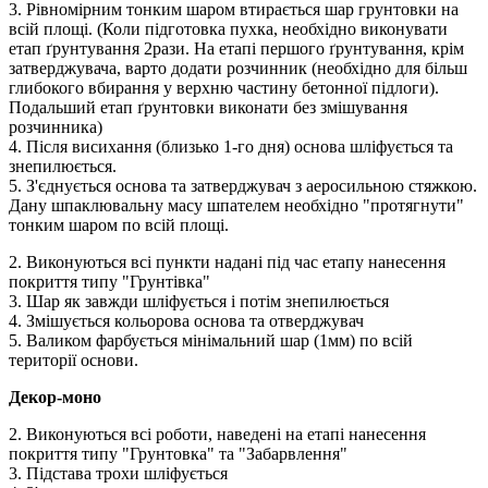
3. Рівномірним тонким шаром втирається шар грунтовки на
всій площі. (Коли підготовка пухка, необхідно виконувати
етап ґрунтування 2рази. На етапі першого ґрунтування, крім
затверджувача, варто додати розчинник (необхідно для більш
глибокого вбирання у верхню частину бетонної підлоги).
Подальший етап ґрунтовки виконати без змішування
розчинника)
4. Після висихання (близько 1-го дня) основа шліфується та
знепилюється.
5. З'єднується основа та затверджувач з аеросильною стяжкою.
Дану шпаклювальну масу шпателем необхідно "протягнути"
тонким шаром по всій площі.
2. Виконуються всі пункти надані під час етапу нанесення
покриття типу "Грунтівка"
3. Шар як завжди шліфується і потім знепилюється
4. Змішується кольорова основа та отверджувач
5. Валиком фарбується мінімальний шар (1мм) по всій
території основи.
Декор-моно
2. Виконуються всі роботи, наведені на етапі нанесення
покриття типу "Грунтовка" та "Забарвлення"
3. Підстава трохи шліфується