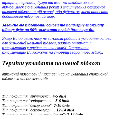
тріщини, перепади, бугри та ями, ми швидше за все
відмовимося від виконання робіт з влаштування безшовної
наливної підлоги на цій основі, або будемо змушені наносити
додатковий підготовчий шар.
Залежно від підготовки основи під полімерну епоксидну
підлогу буде на 90% залежати період його служби.
Якщо Ви до цього часу не виконали роботи з укладання основи
для безшовної наливної підлоги, радимо отримати
консультацію у представника ekoteX. Отримати
консультацію Ви можете
на сторінці зворотного зв'язку
.
Терміни укладання наливної підлоги
виконаній підготовчій підставі, час на укладання епоксидної
підлоги за часом зазвичай:
Тип покриття "грунтовка":
4-5 днів
Тип покриття "забарвлення":
5-6 днів
Тип покриття "декор-моно":
7-10 днів
Тип покриття "декор-муар" ":
12-14 днів
Тип покриття "3d наливна підлога":
7-14 днів