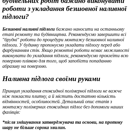
будівельних робіт бажано виконувати
роботи з укладання безшовної наливної
підлоги?
Безшовні наливні підлоги
бажано наносити на останньому
етапі ремонту та будівництва. Рекомендуємо завершити всі
"брудні" роботи до процедури монтажу безшовної наливної
підлоги. У будинку пропонуємо укладати підлогу перед або
фарбуванням стін. Якщо ремонтні роботи немає можливості
виконувати до укладання підлоги, рекомендуємо проклеїти всю
поверхню плівкою для того, щоб запобігти попаданню
абразиву на поверхню.
Наливна підлога своїми руками
Принцип укладання епоксидної полімерної підлоги не важче
ніж покласти плитку, а й містить достатню кількість
відмінностей, особливостей. Детальний опис етапів з
монтажу полімерних епоксидних підлог без допомоги наших
фахівців:
*після змішування затверджувача та основи, на протоку
шару не більше сорока хвилин.