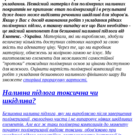
укладання. Неякісний матеріал для полімерних наливних
покриттів не припиняє етап полімеризації і в результаті
дуже довго може виділяти речовини шкідливі для здоров'я.
Якщо у Вас є досвід виконання робіт з укладання рідких
полімерних підлог, в такому випадку все що Вам необхідно -
це якісний компонент для безшовної наливної підлоги від
Екотекс. -Україна
. Матеріали, які ми виробляємо, здобули
величезну кількість доступних світових нагород за свою
якість та адекватну ціну. Через те, що ми виробник
матеріалу, обмежень за колірною гамою не існує. Ми
виготовляємо елементи для можливості самостійної
"протоки" епоксидних полімерних основ за цінами доступною
для кожного. Оцінити вартість полімерної композиції та
робіт з укладання безшовного наливного фінішного шару Ви
зможете
сторінці прорахунку вартості
.
Наливна підлога токсична чи
шкідлива?
Безшовна наливна підлога, яку ми виробляємо після завершення
полімеризації, екологічно чиста і не випаровує ніяких шкідливих
елементів. Але все ж таки полімерна композиція до моменту
початку полімеризації виділяє токсини, обов'язково при