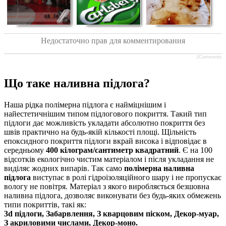
Недостаточно прав для комментирования
JComments
Що таке наливна підлога?
Наша рідка полімерна підлога є найміцнішим і
найестетичнішим типом підлогового покриття. Такий тип
підлоги дає можливість укладати абсолютно покриття без
швів практично на будь-якій кількості площі. Щільність
епоксидного покриття підлоги вкрай висока і відповідає в
середньому
400 кілограм/сантиметр квадратний
. Є на 100
відсотків екологічно чистим матеріалом і після укладання не
виділяє жодних випарів. Так само
полімерна наливна
підлога
виступає в ролі гідроізоляційного шару і не пропускає
вологу не повітря. Матеріал з якого виробляється безшовна
наливна підлога, дозволяє виконувати без будь-яких обмежень
типи покриттів, такі як:
3d підлоги, Забарвлення, З кварцовим піском, Декор-муар,
З акриловими числами, Декор-моно.