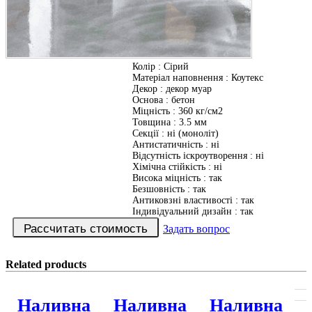
Колір
:
Сірий
Матеріал наповнення
:
Коутекс
Декор
:
декор муар
Основа
:
бетон
Міцність
:
360 кг/см2
Товщина
:
3.5 мм
Секції
:
ні (моноліт)
Антистатичність
:
ні
Відсутність іскроутворення
:
ні
Хімічна стійкість
:
ні
Висока міцність
:
так
Безшовність
:
так
Антиковзні властивості
:
так
Індивідуальний дизайн
:
так
Задать вопрос
Related products
Наливна
Наливна
Наливна