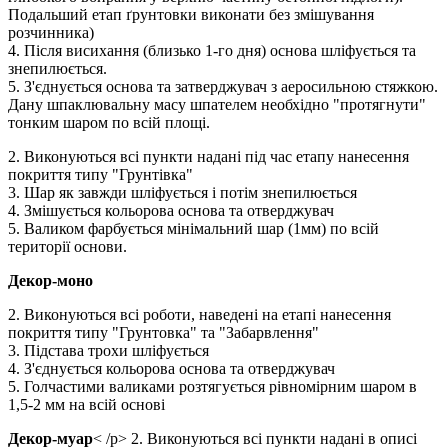
Подальший етап ґрунтовки виконати без змішування
розчинника)
4. Після висихання (близько 1-го дня) основа шліфується та
знепилюється.
5. З'єднується основа та затверджувач з аеросильною стяжкою.
Дану шпаклювальну масу шпателем необхідно "протягнути"
тонким шаром по всій площі.
2. Виконуються всі пункти надані під час етапу нанесення
покриття типу "Грунтівка"
3. Шар як завжди шліфується і потім знепилюється
4. Змішується кольорова основа та отверджувач
5. Валиком фарбується мінімальний шар (1мм) по всій
території основи.
Декор-моно
2. Виконуються всі роботи, наведені на етапі нанесення
покриття типу "Грунтовка" та "Забарвлення"
3. Підстава трохи шліфується
4. З'єднується кольорова основа та отверджувач
5. Голчастими валиками розтягується рівномірним шаром в
1,5-2 мм на всій основі
Декор-муар
< /p> 2. Виконуються всі пункти надані в описі