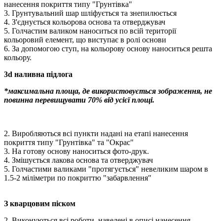
нанесення покриття типу "Грунтівка"
3. Грунтувальний шар шліфується та знепилюється
4. З'єднується кольорова основа та отверджувач
5. Голчастим валиком наноситься по всій території
кольоровий елемент, що виступає в ролі основи
6. За допомогою ступ, на кольорову основу наноситься решта
кольору.
3d наливна підлога
*максимальна площа, де використовується зображення, не
повинна перевищувати 70% від усієї площі.
2. Виробляються всі пункти надані на етапі нанесення
покриття типу "Грунтівка" та "Окрас"
3. На готову основу наноситься фото-друк.
4. Змішується лакова основа та отверджувач
5. Голчастими валиками "протягується" невеликим шаром в
1.5-2 міліметри по покриттю "забарвлення"
З кварцовим піском
2. Виконуються всі роботи, наведені в описі нанесення