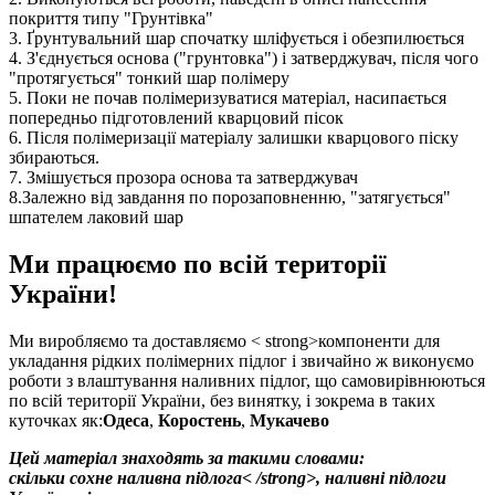
покриття типу "Грунтівка"
3. Ґрунтувальний шар спочатку шліфується і обезпилюється
4. З'єднується основа ("грунтовка") і затверджувач, після чого
"протягується" тонкий шар полімеру
5. Поки не почав полімеризуватися матеріал, насипається
попередньо підготовлений кварцовий пісок
6. Після полімеризації матеріалу залишки кварцового піску
збираються.
7. Змішується прозора основа та затверджувач
8.Залежно від завдання по порозаповненню, "затягується"
шпателем лаковий шар
Ми працюємо по всій території
України!
Ми виробляємо та доставляємо < strong>компоненти для
укладання рідких полімерних підлог і звичайно ж виконуємо
роботи з влаштування наливних підлог, що самовирівнюються
по всій території України, без винятку, і зокрема в таких
куточках як:
Одеса
,
Коростень
,
Мукачево
Цей матеріал знаходять за такими словами:
скільки сохне наливна підлога< /strong>,
наливні підлоги