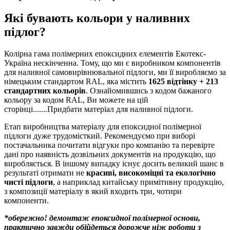
Які бувають кольори у наливних
підлог?
Колірна гама полімерних епоксидних елементів Екотекс-
Україна нескінченна. Тому, що ми є виробником компонентів
для наливної самовирівнювальної підлоги, ми її виробляємо за
німецьким стандартом RAL, яка містить
1625 відтінку + 213
стандартних кольорів
. Ознайомившись з кодом бажаного
кольору за кодом RAL, Ви можете на цій
сторінці.......
Придбати матеріал для наливної підлоги.
Етап виробництва матеріалу для епоксидної полімерної
підлоги дуже трудомісткий. Рекомендуємо при виборі
постачальника почитати відгуки про компанію та перевірте
дані про наявність дозвільних документів на продукцію, що
виробляється. В іншому випадку існує досить великий шанс в
результаті отримати не
красиві, високоміцні та екологічно
чисті підлоги
, а наприклад китайську примітивну продукцію,
з композиції матеріалу в який входить три, чотири
компоненти.
*обережно! демонтаж епоксидної полімерної основи,
практично завжди обійдеться дорожче ніж роботи з