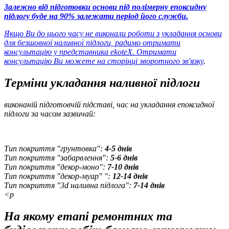
Залежно від підготовки основи під полімерну епоксидну
підлогу буде на 90% залежати період його служби.
Якщо Ви до цього часу не виконали роботи з укладання основи
для безшовної наливної підлоги, радимо отримати
консультацію у представника ekoteX. Отримати
консультацію Ви можете
на сторінці зворотного зв'язку
.
Терміни укладання наливної підлоги
виконаній підготовчій підставі, час на укладання епоксидної
підлоги за часом зазвичай:
Тип покриття "грунтовка":
4-5 днів
Тип покриття "забарвлення":
5-6 днів
Тип покриття "декор-моно":
7-10 днів
Тип покриття "декор-муар" ":
12-14 днів
Тип покриття "3d наливна підлога":
7-14 днів
<p
На якому етапі ремонтних та