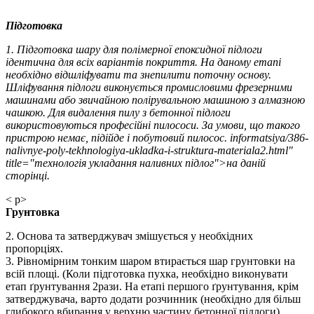
Підготовка
1. Підготовка шару для полімерної епоксидної підлоги
ідентична для всіх варіантів покриття. На даному етапі
необхідно відшліфувати та знепилити поточну основу.
Шліфування підлоги виконується промисловими фрезерними
машинами або звичайною полірувальною машиною з алмазною
чашкою. Для видалення пилу з бетонної підлоги
використовуються професійні пилососи. За умови, що такого
пристрою немає, підійде і побутовий пилосос. informatsiya/386-
nalivnye-poly-tekhnologiya-ukladka-i-struktura-materiala2.html"
title="технологія укладання наливних підлог">на даній
сторінці.
< p>
Грунтовка
2. Основа та затверджувач змішується у необхідних
пропорціях.
3. Рівномірним тонким шаром втирається шар грунтовки на
всій площі. (Коли підготовка пухка, необхідно виконувати
етап ґрунтування 2рази. На етапі першого ґрунтування, крім
затверджувача, варто додати розчинник (необхідно для більш
глибокого вбирання у верхню частину бетонної підлоги).