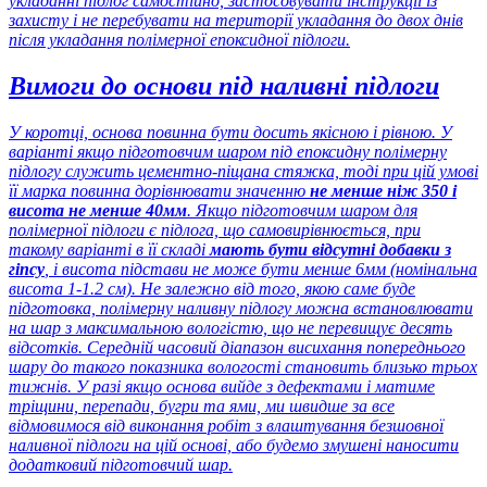
укладанні підлог самостійно, застосовувати інструкції із
захисту і не перебувати на території укладання до двох днів
після укладання полімерної епоксидної підлоги.
Вимоги до основи під наливні підлоги
У коротці, основа повинна бути досить якісною і рівною. У
варіанті якщо підготовчим шаром під епоксидну полімерну
підлогу служить цементно-піщана стяжка, тоді при цій умові
її марка повинна дорівнювати значенню
не менше ніж 350 і
висота не менше 40мм
. Якщо підготовчим шаром для
полімерної підлоги є підлога, що самовирівнюється, при
такому варіанті в її складі
мають бути відсутні добавки з
гіпсу
, і висота підстави не може бути менше 6мм (номінальна
висота 1-1.2 см). Не залежно від того, якою саме буде
підготовка, полімерну наливну підлогу можна встановлювати
на шар з максимальною вологістю, що не перевищує десять
відсотків. Середній часовий діапазон висихання попереднього
шару до такого показника вологості становить близько трьох
тижнів. У разі якщо основа вийде з дефектами і матиме
тріщини, перепади, бугри та ями, ми швидше за все
відмовимося від виконання робіт з влаштування безшовної
наливної підлоги на цій основі, або будемо змушені наносити
додатковий підготовчий шар.