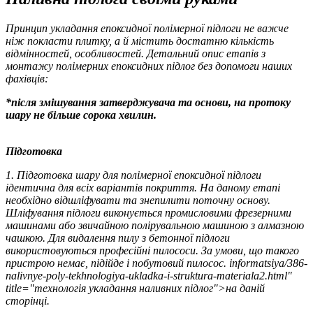
Принцип укладання епоксидної полімерної підлоги не важче
ніж покласти плитку, а й містить достатню кількість
відмінностей, особливостей. Детальний опис етапів з
монтажу полімерних епоксидних підлог без допомоги наших
фахівців:
*після змішування затверджувача та основи, на протоку
шару не більше сорока хвилин.
Підготовка
1. Підготовка шару для полімерної епоксидної підлоги
ідентична для всіх варіантів покриття. На даному етапі
необхідно відшліфувати та знепилити поточну основу.
Шліфування підлоги виконується промисловими фрезерними
машинами або звичайною полірувальною машиною з алмазною
чашкою. Для видалення пилу з бетонної підлоги
використовуються професійні пилососи. За умови, що такого
пристрою немає, підійде і побутовий пилосос. informatsiya/386-
nalivnye-poly-tekhnologiya-ukladka-i-struktura-materiala2.html"
title="технологія укладання наливних підлог">на даній
сторінці.