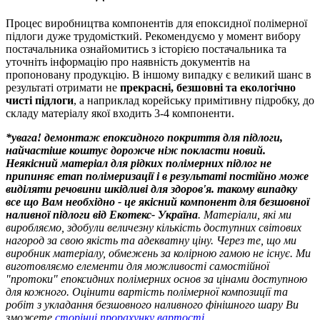
Процес виробництва компонентів для епоксидної полімерної
підлоги дуже трудомісткий. Рекомендуємо у момент вибору
постачальника ознайомитись з історією постачальника та
уточніть інформацію про наявність документів на
пропоновану продукцію. В іншому випадку є великий шанс в
результаті отримати не
прекрасні, безшовні та екологічно
чисті підлоги
, а наприклад корейську примітивну підробку, до
складу матеріалу якої входить 3-4 компоненти.
*увага! демонтаж епоксидного покриття для підлоги,
найчастіше коштує дорожче ніж покласти новий.
Неякісний матеріал для рідких полімерних підлог не
припиняє етап полімеризації і в результаті постійно може
виділяти речовини шкідливі для здоров'я. такому випадку
все що Вам необхідно - це якісний компонент для безшовної
наливної підлоги від Екотекс- Україна
. Матеріали, які ми
виробляємо, здобули величезну кількість доступних світових
нагород за свою якість та адекватну ціну. Через те, що ми
виробник матеріалу, обмежень за колірною гамою не існує. Ми
виготовляємо елементи для можливості самостійної
"протоки" епоксидних полімерних основ за цінами доступною
для кожного. Оцінити вартість полімерної композиції та
робіт з укладання безшовного наливного фінішного шару Ви
зможете
сторінці прорахунку вартості
.