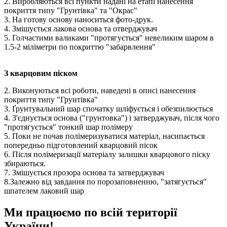
2. Виробляються всі пункти надані на етапі нанесення
покриття типу "Грунтівка" та "Окрас"
3. На готову основу наноситься фото-друк.
4. Змішується лакова основа та отверджувач
5. Голчастими валиками "протягується" невеликим шаром в
1.5-2 міліметри по покриттю "забарвлення"
З кварцовим піском
2. Виконуються всі роботи, наведені в описі нанесення
покриття типу "Грунтівка"
3. Ґрунтувальний шар спочатку шліфується і обезпилюється
4. З'єднується основа ("грунтовка") і затверджувач, після чого
"протягується" тонкий шар полімеру
5. Поки не почав полімеризуватися матеріал, насипається
попередньо підготовлений кварцовий пісок
6. Після полімеризації матеріалу залишки кварцового піску
збираються.
7. Змішується прозора основа та затверджувач
8.Залежно від завдання по порозаповненню, "затягується"
шпателем лаковий шар
Ми працюємо по всій території
України!