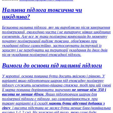
Наливна підлога токсична чи
шкідлива?
Безшовна наливна підлога, яку ми виробляємо після завершення
полімеризації, екологічно чиста і не випаровує ніяких шкідливих
елементів. Але все ж таки полімерна композиція до моменту
початку полімеризації виділяє токсини, обов'язково при
укладанні підлог самостійно, застосовувати інструкції із
захисту і не перебувати на території укладання до двох днів
після укладання полімерної епоксидної підлоги.
Вимоги до основи під наливні підлоги
У коротці, основа повинна бути досить якісною і рівною. У
варіанті якщо підготовчим шаром під епоксидну полімерну
підлогу служить цементно-піщана стяжка, тоді при цій умові
її марка повинна дорівнювати значенню
не менше ніж 350 і
висота не менше 40мм
. Якщо підготовчим шаром для
полімерної підлоги є підлога, що самовирівнюється, при
такому варіанті в її складі
мають бути відсутні добавки з
гіпсу
, і висота підстави не може бути менше 6мм (номінальна
висота 1-1.2 см). Не залежно від того, якою саме буде