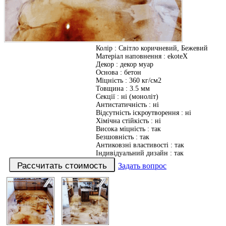
Колір
:
Світло коричневий, Бежевий
Матеріал наповнення
:
ekoteX
Декор
:
декор муар
Основа
:
бетон
Міцність
:
360 кг/см2
Товщина
:
3.5 мм
Секції
:
ні (моноліт)
Антистатичність
:
ні
Відсутність іскроутворення
:
ні
Хімічна стійкість
:
ні
Висока міцність
:
так
Безшовність
:
так
Антиковзні властивості
:
так
Індивідуальний дизайн
:
так
Задать вопрос