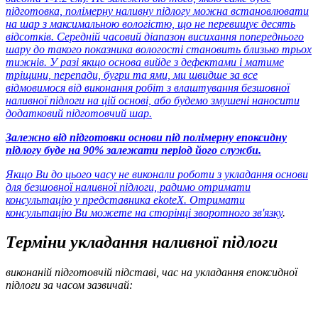
підготовка, полімерну наливну підлогу можна встановлювати
на шар з максимальною вологістю, що не перевищує десять
відсотків. Середній часовий діапазон висихання попереднього
шару до такого показника вологості становить близько трьох
тижнів. У разі якщо основа вийде з дефектами і матиме
тріщини, перепади, бугри та ями, ми швидше за все
відмовимося від виконання робіт з влаштування безшовної
наливної підлоги на цій основі, або будемо змушені наносити
додатковий підготовчий шар.
Залежно від підготовки основи під полімерну епоксидну
підлогу буде на 90% залежати період його служби.
Якщо Ви до цього часу не виконали роботи з укладання основи
для безшовної наливної підлоги, радимо отримати
консультацію у представника ekoteX. Отримати
консультацію Ви можете
на сторінці зворотного зв'язку
.
Терміни укладання наливної підлоги
виконаній підготовчій підставі, час на укладання епоксидної
підлоги за часом зазвичай: