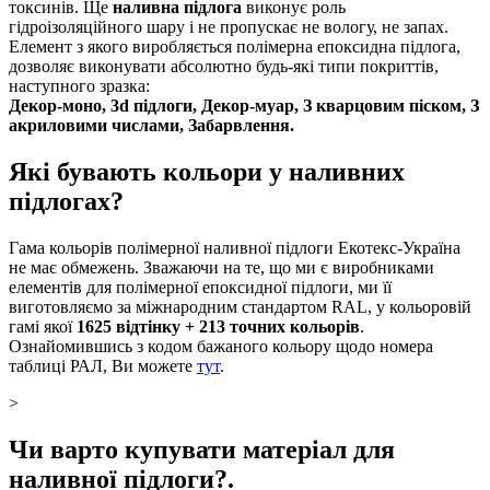
токсинів. Ще
наливна підлога
виконує роль
гідроізоляційного шару і не пропускає не вологу, не запах.
Елемент з якого виробляється полімерна епоксидна підлога,
дозволяє виконувати абсолютно будь-які типи покриттів,
наступного зразка:
Декор-моно, 3d підлоги, Декор-муар, З кварцовим піском, З
акриловими числами, Забарвлення.
Які бувають кольори у наливних
підлогах?
Гама кольорів полімерної наливної підлоги Екотекс-Україна
не має обмежень. Зважаючи на те, що ми є виробниками
елементів для полімерної епоксидної підлоги, ми її
виготовляємо за міжнародним стандартом RAL, у кольоровій
гамі якої
1625 відтінку + 213 точних кольорів
.
Ознайомившись з кодом бажаного кольору щодо номера
таблиці РАЛ, Ви можете
тут
.
>
Чи варто купувати матеріал для
наливної підлоги?.