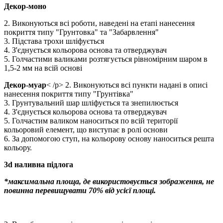
Декор-моно
2. Виконуються всі роботи, наведені на етапі нанесення
покриття типу "Грунтовка" та "Забарвлення"
3. Підстава трохи шліфується
4. З'єднується кольорова основа та отверджувач
5. Голчастими валиками розтягується рівномірним шаром в
1,5-2 мм на всій основі
Декор-муар
< /p> 2. Виконуються всі пункти надані в описі
нанесення покриття типу "Грунтівка"
3. Грунтувальний шар шліфується та знепилюється
4. З'єднується кольорова основа та отверджувач
5. Голчастим валиком наноситься по всій території
кольоровий елемент, що виступає в ролі основи
6. За допомогою ступ, на кольорову основу наноситься решта
кольору.
3d наливна підлога
*максимальна площа, де використовується зображення, не
повинна перевищувати 70% від усієї площі.