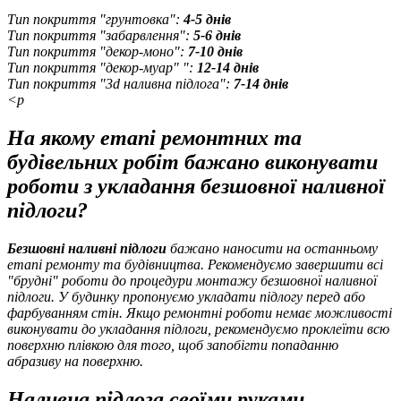
Тип покриття "грунтовка":
4-5 днів
Тип покриття "забарвлення":
5-6 днів
Тип покриття "декор-моно":
7-10 днів
Тип покриття "декор-муар" ":
12-14 днів
Тип покриття "3d наливна підлога":
7-14 днів
<p
На якому етапі ремонтних та
будівельних робіт бажано виконувати
роботи з укладання безшовної наливної
підлоги?
Безшовні наливні підлоги
бажано наносити на останньому
етапі ремонту та будівництва. Рекомендуємо завершити всі
"брудні" роботи до процедури монтажу безшовної наливної
підлоги. У будинку пропонуємо укладати підлогу перед або
фарбуванням стін. Якщо ремонтні роботи немає можливості
виконувати до укладання підлоги, рекомендуємо проклеїти всю
поверхню плівкою для того, щоб запобігти попаданню
абразиву на поверхню.
Наливна підлога своїми руками