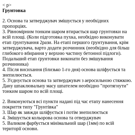
< p>
Грунтовка
2. Основа та затверджувач змішується у необхідних
пропорціях.
3. Рівномірним тонким шаром втирається шар грунтовки на
всій площі. (Коли підготовка пухка, необхідно виконувати
етап ґрунтування 2рази. На етапі першого ґрунтування, крім
затверджувача, варто додати розчинник (необхідно для більш
глибокого вбирання у верхню частину бетонної підлоги).
Подальший етап ґрунтовки виконати без змішування
розчинника)
4. Після висихання (близько 1-го дня) основа шліфується та
знепилюється.
5. З'єднується основа та затверджувач з аеросильною стяжкою.
Дану шпаклювальну масу шпателем необхідно "протягнути"
тонким шаром по всій площі.
2. Виконуються всі пункти надані під час етапу нанесення
покриття типу "Грунтівка"
3. Шар як завжди шліфується і потім знепилюється
4. Змішується кольорова основа та отверджувач
5. Валиком фарбується мінімальний шар (1мм) по всій
території основи.