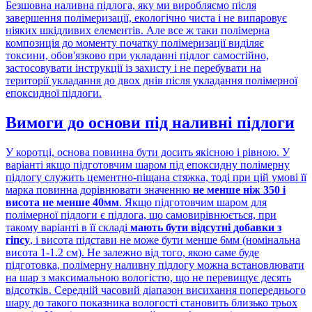
Безшовна наливна підлога, яку ми виробляємо після
завершення полімеризації, екологічно чиста і не випаровує
ніяких шкідливих елементів. Але все ж таки полімерна
композиція до моменту початку полімеризації виділяє
токсини, обов'язково при укладанні підлог самостійно,
застосовувати інструкції із захисту і не перебувати на
території укладання до двох днів після укладання полімерної
епоксидної підлоги.
Вимоги до основи під наливні підлоги
У коротці, основа повинна бути досить якісною і рівною. У
варіанті якщо підготовчим шаром під епоксидну полімерну
підлогу служить цементно-піщана стяжка, тоді при цій умові її
марка повинна дорівнювати значенню
не менше ніж 350 і
висота не менше 40мм
. Якщо підготовчим шаром для
полімерної підлоги є підлога, що самовирівнюється, при
такому варіанті в її складі
мають бути відсутні добавки з
гіпсу
, і висота підстави не може бути менше 6мм (номінальна
висота 1-1.2 см). Не залежно від того, якою саме буде
підготовка, полімерну наливну підлогу можна встановлювати
на шар з максимальною вологістю, що не перевищує десять
відсотків. Середній часовий діапазон висихання попереднього
шару до такого показника вологості становить близько трьох