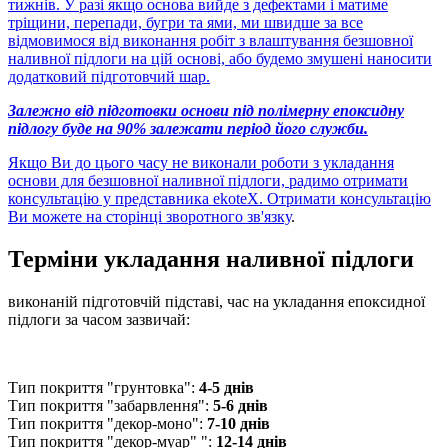
тижнів. У разі якщо основа вийде з дефектами і матиме
тріщини, перепади, бугри та ями, ми швидше за все
відмовимося від виконання робіт з влаштування безшовної
наливної підлоги на цій основі, або будемо змушені наносити
додатковий підготовчий шар.
Залежно від підготовки основи під полімерну епоксидну
підлогу буде на 90% залежати період його служби.
Якщо Ви до цього часу не виконали роботи з укладання
основи для безшовної наливної підлоги, радимо отримати
консультацію у представника ekoteX. Отримати консультацію
Ви можете
на сторінці зворотного зв'язку
.
Терміни укладання наливної підлоги
виконаній підготовчій підставі, час на укладання епоксидної
підлоги за часом зазвичай:
Тип покриття "грунтовка":
4-5 днів
Тип покриття "забарвлення":
5-6 днів
Тип покриття "декор-моно":
7-10 днів
Тип покриття "декор-муар" ":
12-14 днів