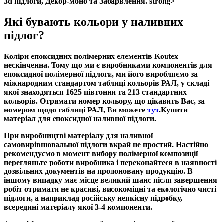
3d підлоги, Декор-моно та Забарвлення.
strong>
Які бувають кольори у наливних
підлог?
Коліри епоксидних полімерних елементів Koutex
нескінченна. Тому що ми є виробниками компонентів для
епоксидної полімерної підлоги, ми його виробляємо за
міжнародним стандартом таблиці кольорів РАЛ, у складі
якої знаходяться
1625 півтонни та 213 стандартних
кольорів
. Отримати номер кольору, що цікавить Вас, за
номером щодо таблиці РАЛ, Ви можете
тут
.
Купити
матеріал для епоксидної наливної підлоги.
При виробництві матеріалу для наливної
самовирівнювальної підлоги вкрай не простий. Настійно
рекомендуємо в момент вибору полімерної композиції
перегляньте роботи виробника і переконайтеся в наявності
дозвільних документів на пропоновану продукцію. В
іншому випадку має місце великий шанс після завершення
робіт отримати не
красиві, високоміцні та екологічно чисті
підлоги
, а наприклад російську неякісну підробку,
всередині матеріалу якої 3-4 компоненти.