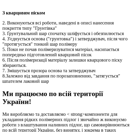
З кварцовим піском
2. Виконуються всі роботи, наведені в описі нанесення
покриття типу "Грунтівка"
3. Ґрунтувальний шар спочатку шліфується і обезпилюється
4. З'єднується основа ("грунтовка") і затверджувач, після чого
"протягується" тонкий шар полімеру
5. Поки не почав полімеризуватися матеріал, насипається
попередньо підготовлений кварцовий пісок
6. Після полімеризації матеріалу залишки кварцового піску
збираються.
7. Змішується прозора основа та затверджувач
8.Залежно від завдання по порозаповненню, "затягується"
шпателем лаковий шар
Ми працюємо по всій території
України!
Ми виробляємо та доставляємо < strong>компоненти для
укладання рідких полімерних підлог і звичайно ж виконуємо
роботи з влаштування наливних підлог, що самовирівнюються
по всій території України, без винятку, і зокрема в таких