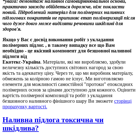
*увага! демонтаж наливної самовирівнювальної основи,
практично завжди обійдеться дорожче, ніж покласти
новий. Підроблений матеріал для полімерних наливних
підлогових покриттів не припиняє етап полімеризації після
чого дуже довго може виділяти речовини шкідливі для
здоров'я.
Якщо у Вас є досвід виконання робіт з укладання
полімерних підлог. , в такому випадку все що Вам
необхідно - це якісний компонент для безшовної наливної
підлоги від
Екотекс-Україна
. Матеріали, які ми виробляємо, здобули
величезну кількість доступних світових нагород за свою
якість та адекватну ціну. Через те, що ми виробник матеріалу,
обмежень за колірною гамою не існує. Ми виготовляємо
елементи для можливості самостійної "протоки" епоксидних
полімерних основ за цінами доступною для кожного. Оцінити
вартість полімерної композиції та робіт з укладання
безшовного наливного фінішного шару Ви зможете
сторінці
прорахунку вартості
.
Наливна підлога токсична чи
шкідлива?