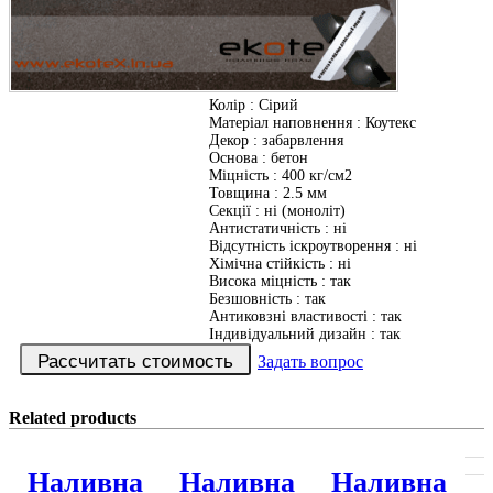
Колір
:
Сірий
Матеріал наповнення
:
Коутекс
Декор
:
забарвлення
Основа
:
бетон
Міцність
:
400 кг/см2
Товщина
:
2.5 мм
Секції
:
ні (моноліт)
Антистатичність
:
ні
Відсутність іскроутворення
:
ні
Хімічна стійкість
:
ні
Висока міцність
:
так
Безшовність
:
так
Антиковзні властивості
:
так
Індивідуальний дизайн
:
так
Задать вопрос
Related products
Наливна
Наливна
Наливна