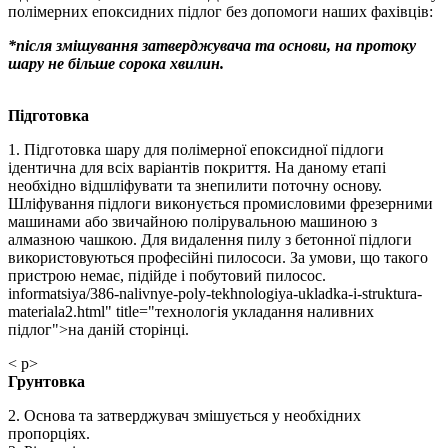
полімерних епоксидних підлог без допомоги наших фахівців:
*після змішування затверджувача та основи, на протоку
шару не більше сорока хвилин.
Підготовка
1. Підготовка шару для полімерної епоксидної підлоги
ідентична для всіх варіантів покриття. На даному етапі
необхідно відшліфувати та знепилити поточну основу.
Шліфування підлоги виконується промисловими фрезерними
машинами або звичайною полірувальною машиною з
алмазною чашкою. Для видалення пилу з бетонної підлоги
використовуються професійні пилососи. За умови, що такого
пристрою немає, підійде і побутовий пилосос.
informatsiya/386-nalivnye-poly-tekhnologiya-ukladka-i-struktura-
materiala2.html" title="технологія укладання наливних
підлог">на даній сторінці.
< p>
Грунтовка
2. Основа та затверджувач змішується у необхідних
пропорціях.