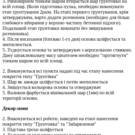
3. Рівномірним тонким шаром втирається шар грунтовки на
всій площі. (Коли підготовка пухка, необхідно виконувати
етап ґрунтування 2рази. На етапі першого ґрунтування, крім
затверджувача, варто додати розчинник (необхідно для більш
глибокого вбирання у верхню частину бетонної підлоги).
Подальший етап ґрунтовки виконати без змішування
розчинника)
4. Після висихання (близько 1-го дня) основа шліфується та
знепилюється.
5. З'єднується основа та затверджувач з аеросильною стяжкою.
Дану шпаклювальну масу шпателем необхідно "протягнути"
тонким шаром по всій площі.
2. Виконуються всі пункти надані під час етапу нанесення
покриття типу "Грунтівка"
3. Шар як завжди шліфується і потім знепилюється
4. Змішується кольорова основа та отверджувач
5. Валиком фарбується мінімальний шар (1мм) по всій
території основи.
Декор-моно
2. Виконуються всі роботи, наведені на етапі нанесення
покриття типу "Грунтовка" та "Забарвлення"
3. Підстава трохи шліфується
4. З'єднується кольорова основа та отверджувач