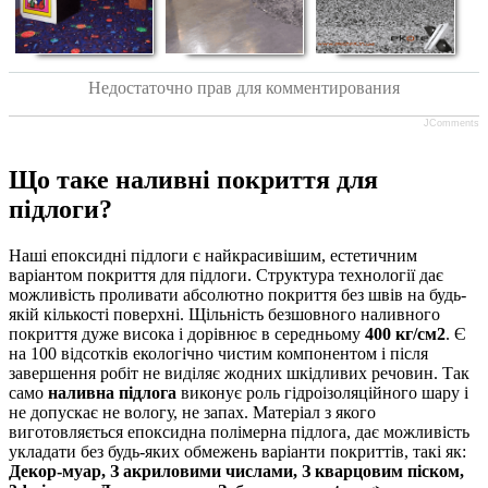
Недостаточно прав для комментирования
JComments
Що таке наливні покриття для
підлоги?
Наші епоксидні підлоги є найкрасивішим, естетичним
варіантом покриття для підлоги. Структура технології дає
можливість проливати абсолютно покриття без швів на будь-
якій кількості поверхні. Щільність безшовного наливного
покриття дуже висока і дорівнює в середньому
400 кг/см2
. Є
на 100 відсотків екологічно чистим компонентом і після
завершення робіт не виділяє жодних шкідливих речовин. Так
само
наливна підлога
виконує роль гідроізоляційного шару і
не допускає не вологу, не запах. Матеріал з якого
виготовляється епоксидна полімерна підлога, дає можливість
укладати без будь-яких обмежень варіанти покриттів, такі як:
Декор-муар, З акриловими числами, З кварцовим піском,