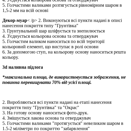
5. Голчастими валиками розтягується рівномірним шаром в
1,5-2 мм на всій основі
Декор-муар
< /p> 2. Виконуються всі пункти надані в описі
нанесення покриття типу "Грунтівка"
3. Грунтувальний шар шліфується та знепилюється
4. З'єднується кольорова основа та отверджувач
5. Голчастим валиком наноситься по всій території
кольоровий елемент, що виступає в ролі основи
6. За допомогою ступ, на кольорову основу наноситься решта
кольору.
3d наливна підлога
*максимальна площа, де використовується зображення, не
повинна перевищувати 70% від усієї площі.
2. Виробляються всі пункти надані на етапі нанесення
покриття типу "Грунтівка" та "Окрас"
3. На готову основу наноситься фото-друк.
4. Змішується лакова основа та отверджувач
5. Голчастими валиками "протягується" невеликим шаром в
1.5-2 міліметри по покриттю "забарвлення"