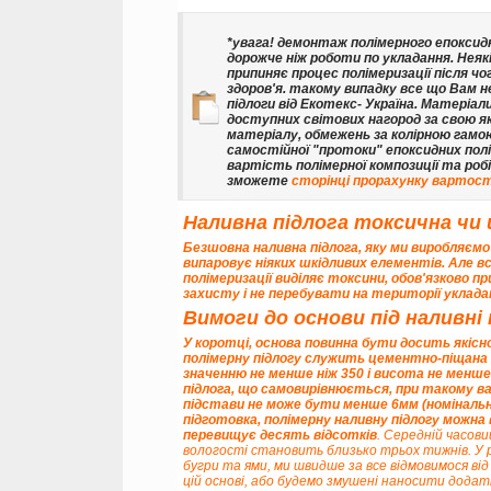
*увага! демонтаж полімерного епоксид
дорожче ніж роботи по укладання. Нея
припиняє процес полімеризації після чо
здоров'я. такому випадку все що Вам не
підлоги від Екотекс- Україна
. Матеріали
доступних світових нагород за свою як
матеріалу, обмежень за колірною гамо
самостійної "протоки" епоксидних пол
вартість полімерної композиції та роб
зможете
сторінці прорахунку вартост
Наливна підлога токсична чи
Безшовна наливна підлога, яку ми виробляємо 
випаровує ніяких шкідливих елементів. Але в
полімеризації виділяє токсини, обов'язково пр
захисту і не перебувати на території укладанн
Вимоги до основи під наливні 
У коротці, основа повинна бути досить якісно
полімерну підлогу служить цементно-піщана с
значенню
не менше ніж 350 і висота не менш
підлога, що самовирівнюється, при такому вар
підстави не може бути менше 6мм (номінальна
підготовка, полімерну наливну підлогу можн
перевищує десять відсотків
. Середній часов
вологості становить близько трьох тижнів. У 
бугри та ями, ми швидше за все відмовимося ві
цій основі, або будемо змушені наносити додат