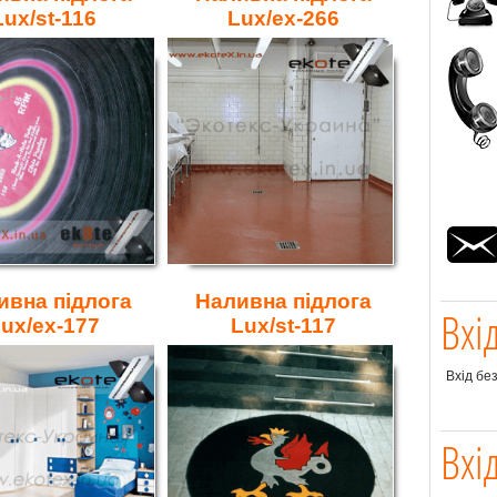
Lux/st-116
Lux/ex-266
ивна підлога
Наливна підлога
Вхі
ux/ex-177
Lux/st-117
Вхід бе
Вхі