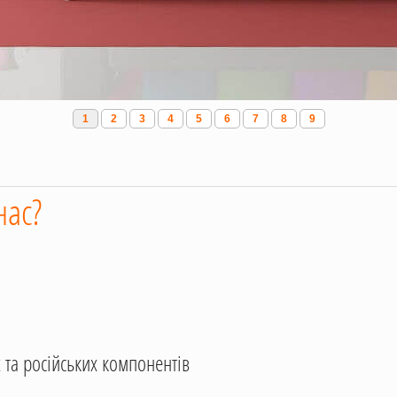
1
2
3
4
5
6
7
8
9
нас?
 та російських компонентів