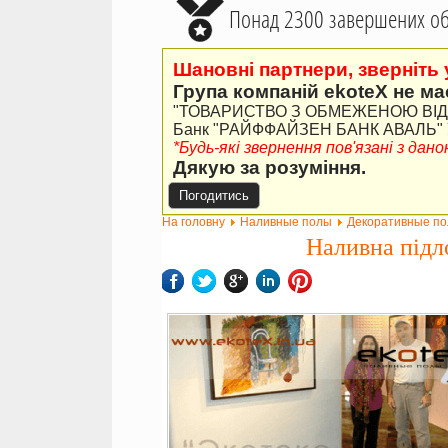
Понад 2300 завершених об'
Шановні партнери, зверніть 
Група компаній ekoteX не ма
"ТОВАРИСТВО З ОБМЕЖЕНОЮ ВІДПО
Банк "РАЙФФАЙЗЕН БАНК АВАЛЬ" У 
*Будь-які звернення пов'язані з да
Дякую за розуміння.
Погодитись
На головну
Наливные полы
Декоративные п
Наливна підл