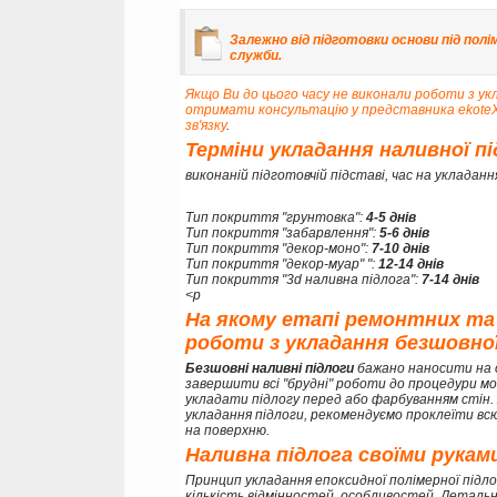
Залежно від підготовки основи під полі
служби.
Якщо Ви до цього часу не виконали роботи з ук
отримати консультацію у представника ekot
зв'язку
.
Терміни укладання наливної п
виконаній підготовчій підставі, час на укладанн
Тип покриття "грунтовка":
4-5 днів
Тип покриття "забарвлення":
5-6 днів
Тип покриття "декор-моно":
7-10 днів
Тип покриття "декор-муар" ":
12-14 днів
Тип покриття "3d наливна підлога":
7-14 днів
<p
На якому етапі ремонтних та
роботи з укладання безшовної
Безшовні наливні підлоги
бажано наносити на 
завершити всі "брудні" роботи до процедури мо
укладати підлогу перед або фарбуванням стін
укладання підлоги, рекомендуємо проклеїти вс
на поверхню.
Наливна підлога своїми рукам
Принцип укладання епоксидної полімерної підл
кількість відмінностей, особливостей. Детальн