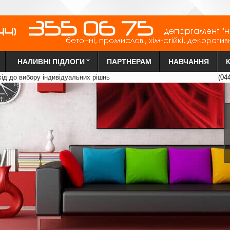
НАЛИВНІ ПІДЛОГИ
ПАРТНЕРАМ
НАВЧАННЯ
х
ід до вибору індиві
д
уальних рі
ш
нь
(04