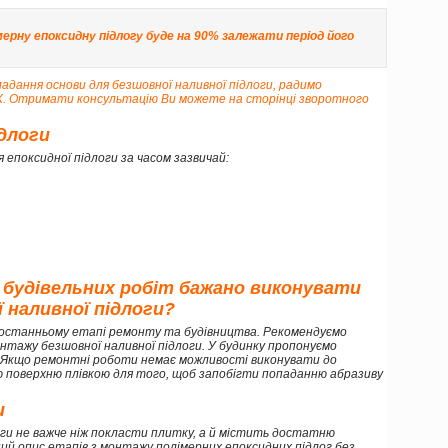
мерну епоксидну підлогу буде на 90% залежати період його
ладання основи для безшовної наливної підлоги, радимо
eX. Отримати консультацію Ви можете
на сторінці зворотного
ідлоги
я епоксидної підлоги за часом зазвичай:
 будівельних робіт бажано виконувати
 наливної підлоги?
останньому етапі ремонту та будівництва. Рекомендуємо
нтажу безшовної наливної підлоги. У будинку пропонуємо
. Якщо ремонтні роботи немає можливості виконувати до
ю поверхню плівкою для того, щоб запобігти попаданню абразиву
и
оги не важче ніж покласти плитку, а й містить достатню
ий опис етапів з монтажу полімерних епоксидних підлог без