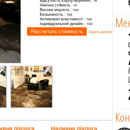
Відсутність іскроутворення
:
ні
Хімічна стійкість
:
ні
Висока міцність
:
так
Безшовність
:
так
Мен
Антиковзні властивості
:
так
Індивідуальний дизайн
:
так
Задать вопрос
Кон
ивна підлога
Наливна підлога