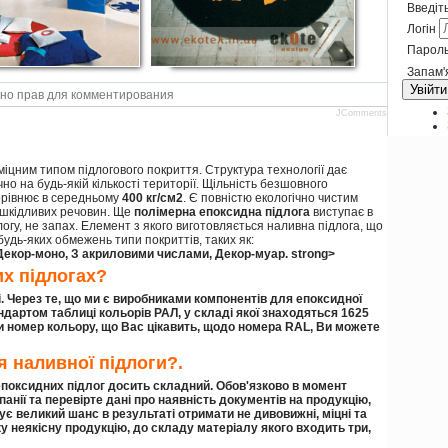
Введіть
Логін
Парол
Запам'
Увійти
но прав для комментирования
JComments
міцним типом підлогового покриття. Структура технології дає
о на будь-якій кількості території. Щільність безшовного
дорівнює в середньому
400 кг/см2
. Є повністю екологічно чистим
 шкідливих речовин. Ще
полімерна епоксидна підлога
виступає в
логу, не запах. Елемент з якого виготовляється наливна підлога, що
удь-яких обмежень типи покриттів, таких як:
 Декор-моно, З акриловими числами, Декор-муар.
strong>
их підлогах?
. Через те, що ми є виробниками компонентів для епоксидної
ндартом таблиці кольорів РАЛ, у складі якої знаходяться
1625
и номер кольору, що Вас цікавить, щодо номера RAL, Ви можете
я наливної підлоги?.
епоксидних підлог досить складний. Обов'язково в момент
анії та перевірте дані про наявність документів на продукцію,
є великий шанс в результаті отримати не дивовижні, міцні та
ку неякісну продукцію, до складу матеріалу якого входить три,