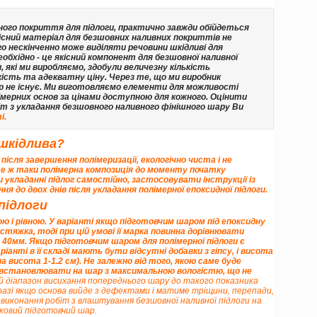
ного покриття для підлоги, практично завжди обійдеться
кісний матеріал для безшовних наливних покриттів не
го нескінченно може виділяти речовини шкідливі для
обхідно - це якісний компонент для безшовної наливної
, які ми виробляємо, здобули величезну кількість
ість та адекватну ціну. Через те, що ми виробник
ю не існує. Ми виготовляємо елементи для можливості
імерних основ за цінами доступною для кожного. Оцінити
іт з укладання безшовного наливного фінішного шару Ви
і
.
 шкідлива?
після завершення полімеризації, екологічно чиста і не
се ж таки полімерна композиція до моменту початку
и укладанні підлог самостійно, застосовувати інструкції із
я до двох днів після укладання полімерної епоксидної підлоги.
підлоги
ю і рівною. У варіанті якщо підготовчим шаром під епоксидну
тяжка, тоді при цій умові її марка повинна дорівнювати
е 40мм
. Якщо підготовчим шаром для полімерної підлоги є
іанті в її складі
мають бути відсутні добавки з гіпсу
, і висота
 висота 1-1.2 см). Не залежно від того, якою саме буде
а встановлювати на шар з максимальною вологістю, що не
ий діапазон висихання попереднього шару до такого показника
разі якщо основа вийде з дефектами і матиме тріщини, перепади,
д виконання робіт з влаштування безшовної наливної підлоги на
ковий підготовчий шар.