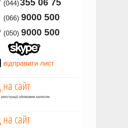
355 06 75
(044)
9000 500
(066)
9000 500
(050)
відправити лист
д на сайт
з реєстрації обліковим записом
д на сайт