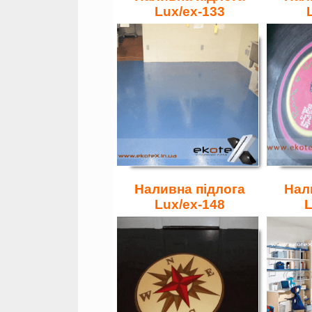
Lux/ex-133
Наливна підлога
Нал
Lux/ex-148
L