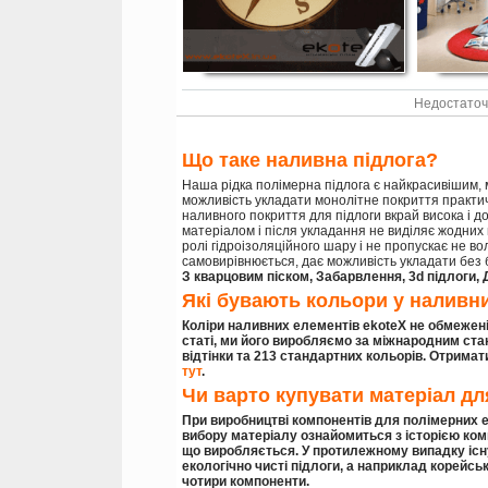
Недостаточ
Що таке наливна підлога?
Наша рідка полімерна підлога є найкрасивішим, 
можливість укладати монолітне покриття практичн
наливного покриття для підлоги вкрай висока і 
матеріалом і після укладання не виділяє жодних
ролі гідроізоляційного шару і не пропускає не во
самовирівнюється, дає можливість укладати без б
З кварцовим піском, Забарвлення, 3d підлоги,
Які бувають кольори у наливн
Коліри наливних елементів ekoteX не обмежені
статі, ми його виробляємо за міжнародним ста
відтінки та 213 стандартних кольорів
. Отримат
тут
.
Чи варто купувати матеріал дл
При виробництві компонентів для полімерних 
вибору матеріалу ознайомиться з історією комп
що виробляється. У протилежному випадку існу
екологічно чисті підлоги, а наприклад корейсь
чотири компоненти.