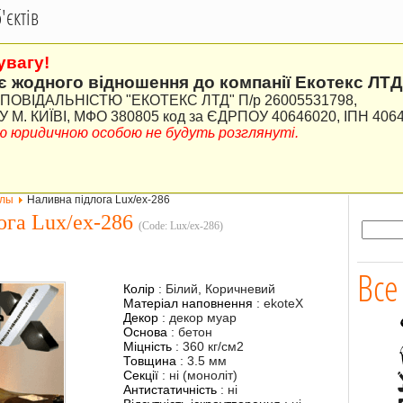
єктів
увагу!
є жодного відношення до компанії Екотекс ЛТД
ВІДАЛЬНІСТЮ "ЕКОТЕКС ЛТД" П/р 26005531798,
М. КИЇВІ, МФО 380805 код за ЄДРПОУ 40646020, ІПН 406
ною юридичною особою не будуть розглянуті.
олы
Наливна підлога Lux/ex-286
ога Lux/ex-286
(Code:
Lux/ex-286
)
Все
Колір
:
Білий, Коричневий
Матеріал наповнення
:
ekoteX
Декор
:
декор муар
Основа
:
бетон
Міцність
:
360 кг/см2
Товщина
:
3.5 мм
Секції
:
ні (моноліт)
Антистатичність
:
ні