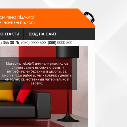
КОНТАКТИ
ВХІД НА САЙТ
4) 355 06 75, (050) 9000 500, (066) 9000 500
Материал ekoteX для наливных полов
получил самые высокие отзывы у
потребителей Украины и Европы, за
многие годы работы, мы научились делать
не только качественный материал, но и
сервис.