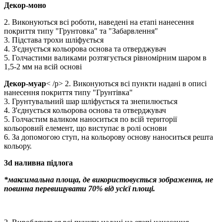
Декор-моно
2. Виконуються всі роботи, наведені на етапі нанесення
покриття типу "Грунтовка" та "Забарвлення"
3. Підстава трохи шліфується
4. З'єднується кольорова основа та отверджувач
5. Голчастими валиками розтягується рівномірним шаром в
1,5-2 мм на всій основі
Декор-муар
< /p> 2. Виконуються всі пункти надані в описі
нанесення покриття типу "Грунтівка"
3. Грунтувальний шар шліфується та знепилюється
4. З'єднується кольорова основа та отверджувач
5. Голчастим валиком наноситься по всій території
кольоровий елемент, що виступає в ролі основи
6. За допомогою ступ, на кольорову основу наноситься решта
кольору.
3d наливна підлога
*максимальна площа, де використовується зображення, не
повинна перевищувати 70% від усієї площі.