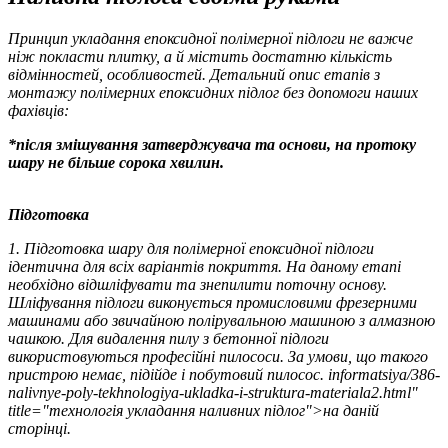
Принцип укладання епоксидної полімерної підлоги не важче
ніж покласти плитку, а й містить достатню кількість
відмінностей, особливостей. Детальний опис етапів з
монтажу полімерних епоксидних підлог без допомоги наших
фахівців:
*після змішування затверджувача та основи, на протоку
шару не більше сорока хвилин.
Підготовка
1. Підготовка шару для полімерної епоксидної підлоги
ідентична для всіх варіантів покриття. На даному етапі
необхідно відшліфувати та знепилити поточну основу.
Шліфування підлоги виконується промисловими фрезерними
машинами або звичайною полірувальною машиною з алмазною
чашкою. Для видалення пилу з бетонної підлоги
використовуються професійні пилососи. За умови, що такого
пристрою немає, підійде і побутовий пилосос. informatsiya/386-
nalivnye-poly-tekhnologiya-ukladka-i-struktura-materiala2.html"
title="технологія укладання наливних підлог">на даній
сторінці.