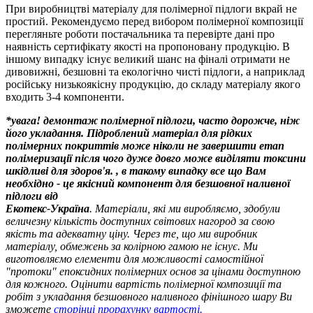
При виробництві матеріалу для полімерної підлоги вкрай не
простий. Рекомендуємо перед вибором полімерної композиції
перегляньте роботи постачальника та перевірте дані про
наявність сертифікату якості на пропоновану продукцію. В
іншому випадку існує великий шанс на фіналі отримати не
дивовижні, безшовні та екологічно чисті підлоги, а наприклад
російську низькоякісну продукцію, до складу матеріалу якого
входить 3-4 компоненти.
*увага! демонтаж полімерної підлоги, часто дорожче, ніж
його укладання. Підроблений матеріал для рідких
полімерних покриттів може ніколи не завершити етап
полімеризації після чого дуже довго може виділяти токсини
шкідливі для здоров'я. , в такому випадку все що Вам
необхідно - це якісний компонент для безшовної наливної
підлоги від
Екотекс-Україна
. Матеріали, які ми виробляємо, здобули
величезну кількість доступних світових нагород за свою
якість та адекватну ціну. Через те, що ми виробник
матеріалу, обмежень за колірною гамою не існує. Ми
виготовляємо елементи для можливості самостійної
"протоки" епоксидних полімерних основ за цінами доступною
для кожного. Оцінити вартість полімерної композиції та
робіт з укладання безшовного наливного фінішного шару Ви
зможете
сторінці прорахунку вартості
.