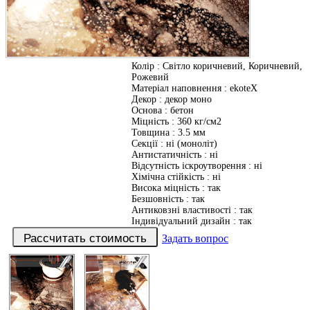
Колір
:
Світло коричневий, Коричневий,
Рожевий
Матеріал наповнення
:
ekoteX
Декор
:
декор моно
Основа
:
бетон
Міцність
:
360 кг/см2
Товщина
:
3.5 мм
Секції
:
ні (моноліт)
Антистатичність
:
ні
Відсутність іскроутворення
:
ні
Хімічна стійкість
:
ні
Висока міцність
:
так
Безшовність
:
так
Антиковзні властивості
:
так
Індивідуальний дизайн
:
так
Задать вопрос