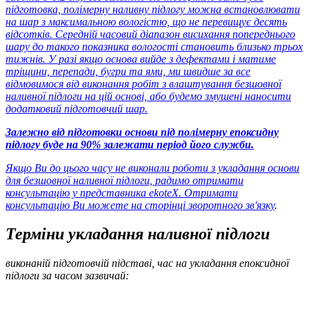
підготовка, полімерну наливну підлогу можна встановлювати
на шар з максимальною вологістю, що не перевищує десять
відсотків. Середній часовий діапазон висихання попереднього
шару до такого показника вологості становить близько трьох
тижнів. У разі якщо основа вийде з дефектами і матиме
тріщини, перепади, бугри та ями, ми швидше за все
відмовимося від виконання робіт з влаштування безшовної
наливної підлоги на цій основі, або будемо змушені наносити
додатковий підготовчий шар.
Залежно від підготовки основи під полімерну епоксидну
підлогу буде на 90% залежати період його служби.
Якщо Ви до цього часу не виконали роботи з укладання основи
для безшовної наливної підлоги, радимо отримати
консультацію у представника ekoteX. Отримати
консультацію Ви можете
на сторінці зворотного зв'язку
.
Терміни укладання наливної підлоги
виконаній підготовчій підставі, час на укладання епоксидної
підлоги за часом зазвичай: