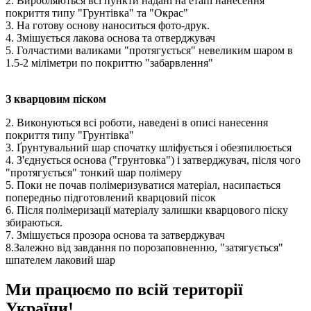
2. Виробляються всі пункти надані на етапі нанесення
покриття типу "Грунтівка" та "Окрас"
3. На готову основу наноситься фото-друк.
4. Змішується лакова основа та отверджувач
5. Голчастими валиками "протягується" невеликим шаром в
1.5-2 міліметри по покриттю "забарвлення"
З кварцовим піском
2. Виконуються всі роботи, наведені в описі нанесення
покриття типу "Грунтівка"
3. Ґрунтувальний шар спочатку шліфується і обезпилюється
4. З'єднується основа ("грунтовка") і затверджувач, після чого
"протягується" тонкий шар полімеру
5. Поки не почав полімеризуватися матеріал, насипається
попередньо підготовлений кварцовий пісок
6. Після полімеризації матеріалу залишки кварцового піску
збираються.
7. Змішується прозора основа та затверджувач
8.Залежно від завдання по порозаповненню, "затягується"
шпателем лаковий шар
Ми працюємо по всій території
України!