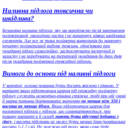
Наливна підлога токсична чи
шкідлива?
Безшовна наливна підлога, яку ми виробляємо після завершення
полімеризації, екологічно чиста і не випаровує ніяких шкідливих
елементів. Але все ж таки полімерна композиція до моменту
початку полімеризації виділяє токсини, обов'язково при
укладанні підлог самостійно, застосовувати інструкції із
захисту і не перебувати на території укладання до двох днів
після укладання полімерної епоксидної підлоги.
Вимоги до основи під наливні підлоги
У коротці, основа повинна бути досить якісною і рівною. У
варіанті якщо підготовчим шаром під епоксидну полімерну
підлогу служить цементно-піщана стяжка, тоді при цій умові
її марка повинна дорівнювати значенню
не менше ніж 350 і
висота не менше 40мм
. Якщо підготовчим шаром для
полімерної підлоги є підлога, що самовирівнюється, при
такому варіанті в її складі
мають бути відсутні добавки з
гіпсу
, і висота підстави не може бути менше 6мм (номінальна
висота 1-1.2 см). Не залежно від того, якою саме буде