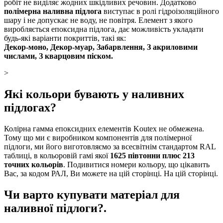
робіт не виділяє жодних шкідливих речовин. Додатково
полімерна наливна підлога
виступає в ролі гідроізоляційного
шару і не допускає не воду, не повітря. Елемент з якого
виробляється епоксидна підлога, дає можливість укладати
будь-які варіанти покриттів, такі як:
Декор-моно, Декор-муар, Забарвлення, З акриловими
числами, З кварцовим піском.
>
Які кольори бувають у наливних
підлогах?
Колірна гамма епоксидних елементів Koutex не обмежена.
Тому що ми є виробником компонентів для полімерної
підлоги, ми його виготовляємо за всесвітнім стандартом RAL
таблиці, в кольоровій гамі якої
1625 півтонни плюс 213
точних кольорів
. Подивитися номери кольору, що цікавить
Вас, за кодом РАЛ, Ви можете на цій сторінці. На цій сторінці.
Чи варто купувати матеріал для
наливної підлоги?.