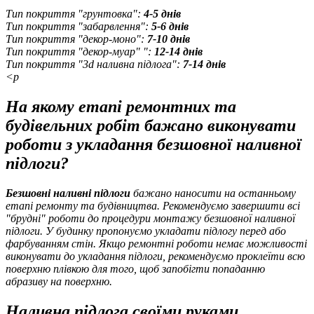
Тип покриття "грунтовка":
4-5 днів
Тип покриття "забарвлення":
5-6 днів
Тип покриття "декор-моно":
7-10 днів
Тип покриття "декор-муар" ":
12-14 днів
Тип покриття "3d наливна підлога":
7-14 днів
<p
На якому етапі ремонтних та
будівельних робіт бажано виконувати
роботи з укладання безшовної наливної
підлоги?
Безшовні наливні підлоги
бажано наносити на останньому
етапі ремонту та будівництва. Рекомендуємо завершити всі
"брудні" роботи до процедури монтажу безшовної наливної
підлоги. У будинку пропонуємо укладати підлогу перед або
фарбуванням стін. Якщо ремонтні роботи немає можливості
виконувати до укладання підлоги, рекомендуємо проклеїти всю
поверхню плівкою для того, щоб запобігти попаданню
абразиву на поверхню.
Наливна підлога своїми руками