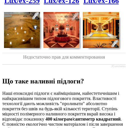
Lux/ex-259
Lux/ex-126
Lux/ex-166
Недостаточно прав для комментирования
JComments
Що таке наливні підлоги?
Наші епоксидні підлоги є найміцнішим, найестетичнішим і
найкрасивішим типом підлогового покриття. Властивості
технології дають можливість "проливати" абсолютно
покриття без швів на будь-якій кількості території. Ступінь
міцності полімерного наливного покриття вкрай висока і
відповідає показнику
400 кілограм/сантиметр квадратний
.
Є повністю екологічно чистим матеріалом і після завершення