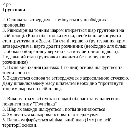
< p>
Грунтовка
2. Основа та затверджувач змішується у необхідних
пропорціях.
3. Рівномірним тонким шаром втирається шар грунтовки на
всій площі. (Коли підготовка пухка, необхідно виконувати
етап ґрунтування 2рази. На етапі першого ґрунтування, крім
затверджувача, варто додати розчинник (необхідно для більш
глибокого вбирання у верхню частину бетонної підлоги).
Подальший етап ґрунтовки виконати без змішування
розчинника)
4. Після висихання (близько 1-го дня) основа шліфується та
знепилюється.
5. З'єднується основа та затверджувач з аеросильною стяжкою.
Дану шпаклювальну масу шпателем необхідно "протягнути"
тонким шаром по всій площі.
2. Виконуються всі пункти надані під час етапу нанесення
покриття типу "Грунтівка"
3. Шар як завжди шліфується і потім знепилюється
4. Змішується кольорова основа та отверджувач
5. Валиком фарбується мінімальний шар (1мм) по всій
території основи.