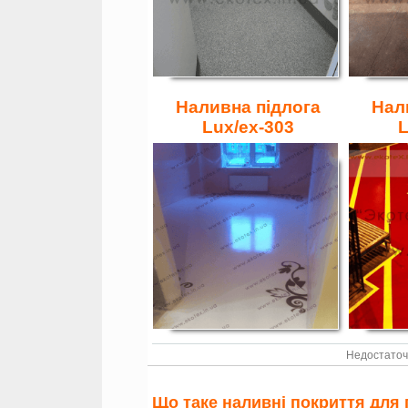
Наливна підлога
Нал
Lux/ex-303
L
Недостаточ
Що таке наливні покриття для 