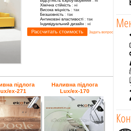
Відсутність іскроутворення
:
ні
Хімічна стійкість
:
ні
Висока міцність
:
так
Безшовність
:
так
Мен
Антиковзні властивості
:
так
Індивідуальний дизайн
:
ні
Задать вопрос
ивна підлога
Наливна підлога
ux/ex-271
Lux/ex-170
Кон