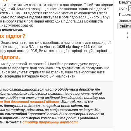
Введіть
ним і естетичним варіантом покриття для підлоги. Такий тип підлоги
Логін
удь-якій кількості площі. Щільність безшовної наливної підлоги є
кг/см2
. Є на 100 відсотків екологічно чистим компонентом і після
Парол
к само
полімерна підлога
виступає в ролі гідроізоляційного шару і
Запам'
ого виробляється полімерна епоксидна підлога, дає можливість
 наступного зразка:
Увійти
а декор-муар.
х підлог?
 Зважаючи на те, що ми є виробником компонентів для епоксидної
ітнім стандартом RAL, яка містить
1625 відтінку + 213 точних
у щодо номера РАЛ, Ви можете на цій сторінці на цій сторінці.....
підлоги.
них підлог вкрай не простий. Настійно рекомендуємо перед
нії та перевірте дані про наявність документів на продукцію, що
нс в результаті отримати не красиві, міцні та екологічно чисті
ію, всередині матеріалу якого 3-4 компоненти.
и, що самовирівнюється, часто обійдеться дорожче ніж
для епоксидних підлогових покриттів не припиняє період
може виділяти елементи шкідливі для здоров'я. випадку все
т для безшовної наливної підлоги
. Матеріали, які ми
ть доступних світових нагород за свою якість та
ник матеріалу, обмежень за колірною гамою не існує. Ми
і самостійної "протоки" епоксидних полімерних основ за
 вартість полімерної композиції та робіт з укладання
у Ви зможете
сторінці прорахунку вартості
.