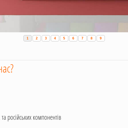
1
2
3
4
5
6
7
8
9
нас?
 та російських компонентів