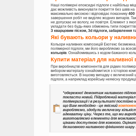
Наші полімерні епоксидні підлоги є найбільш міц
дає можливість виконувати покриття без швів на б
максимально високою і відповідає показнику
400 
завершення робіт не виділяє жодних випарів. Та
не допускає не вологу, не повітря. Елемент з як
укладати без будь-яких обмежень типи покриттів,
З кварцовим піском, 3d підлоги, забарвлення т
Які бувають кольори у наливни
Кольори наливних композицій Екотекс безмежна.
полімерної підлоги, ми його виробляємо за всесв
кольорів
. Ознайомившись з кодом бажаного кольор
Купити матеріал для наливної 
При виробництві компонентів для рідких полімер
вибором матеріалу ознайомитися з історією компа
виготовляється. В іншому випадку є величезний ша
підлоги, а наприклад корейську неякісну продукц
*обережно! демонтаж наливного підлог
покласти новий. Підроблений матеріал 
полімеризації і в результаті постійно 
що Вам необхідно - це якісний
компонен
виробляємо, здобули величезну кількіс
адекватну ціну. Через те, що ми вироб
виготовляємо елементи для можливост
цінами доступною для кожного. Оцінити
безшовного наливного фінішного шар