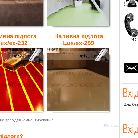
ивна підлога
Наливна підлога
ux/ex-232
Lux/ex-289
Вхі
Вхід бе
но прав для комментирования
Вхі
JComments
підлоги?