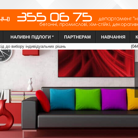
НАЛИВНІ ПІДЛОГИ
ПАРТНЕРАМ
НАВЧАННЯ
х
ід до вибору індиві
д
уальних рі
ш
нь
(04