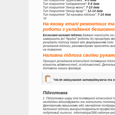
Тип покриття "грунтовка":
4-5 днів
Тип покриття "забарвлення":
5-6 днів
Тип покриття "декор-моно":
7-10 днів
Тип покриття "декор-муар" ":
12-14 днів
Тип покриття "3d наливна підлога":
7-14 днів
<p
На якому етапі ремонтних та
роботи з укладання безшовної
Безшовні наливні підлоги
бажано наносити на 
завершити всі "брудні" роботи до процедури мо
укладати підлогу перед або фарбуванням стін
укладання підлоги, рекомендуємо проклеїти вс
на поверхню.
Наливна підлога своїми рукам
Принцип укладання епоксидної полімерної підл
кількість відмінностей, особливостей. Детальн
допомоги наших фахівців:
*після змішування затверджувача та ос
Підготовка
1. Підготовка шару для полімерної епоксидної 
необхідно відшліфувати та знепилити поточну
фрезерними машинами або звичайною полірува
бетонної підлоги використовуються професійні 
побутовий пилосос. informatsiya/386-nalivnye-poly-