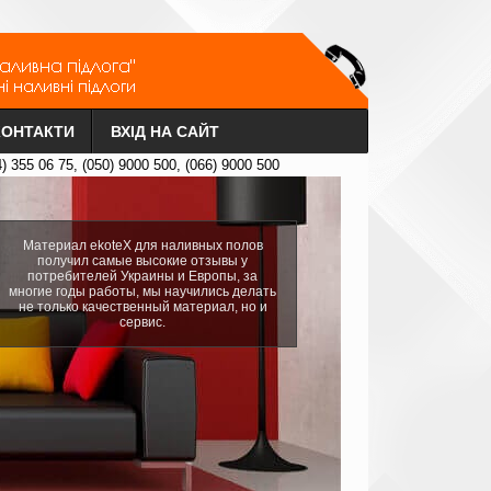
КОНТАКТИ
ВХІД НА САЙТ
4) 355 06 75, (050) 9000 500, (066) 9000 500
Материал ekoteX для наливных полов
получил самые высокие отзывы у
потребителей Украины и Европы, за
многие годы работы, мы научились делать
не только качественный материал, но и
сервис.