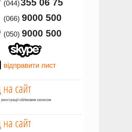
355 06 75
(044)
9000 500
(066)
9000 500
(050)
відправити лист
д на сайт
з реєстрації обліковим записом
д на сайт