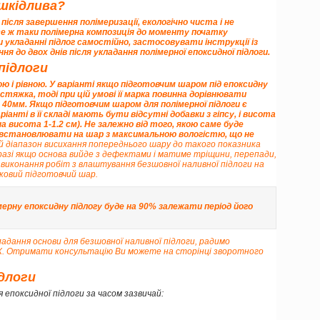
 шкідлива?
після завершення полімеризації, екологічно чиста і не
се ж таки полімерна композиція до моменту початку
и укладанні підлог самостійно, застосовувати інструкції із
я до двох днів після укладання полімерної епоксидної підлоги.
підлоги
ю і рівною. У варіанті якщо підготовчим шаром під епоксидну
тяжка, тоді при цій умові її марка повинна дорівнювати
е 40мм
. Якщо підготовчим шаром для полімерної підлоги є
іанті в її складі
мають бути відсутні добавки з гіпсу
, і висота
 висота 1-1.2 см). Не залежно від того, якою саме буде
а встановлювати на шар з максимальною вологістю, що не
ий діапазон висихання попереднього шару до такого показника
разі якщо основа вийде з дефектами і матиме тріщини, перепади,
д виконання робіт з влаштування безшовної наливної підлоги на
ковий підготовчий шар.
мерну епоксидну підлогу буде на 90% залежати період його
ладання основи для безшовної наливної підлоги, радимо
eX. Отримати консультацію Ви можете
на сторінці зворотного
ідлоги
я епоксидної підлоги за часом зазвичай: