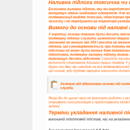
Наливна підлога токсична чи
Безшовна наливна підлога, яку ми виробляємо 
випаровує ніяких шкідливих елементів. Але в
полімеризації виділяє токсини, обов'язково пр
захисту і не перебувати на території укладанн
Вимоги до основи під наливні 
У коротці, основа повинна бути досить якісно
полімерну підлогу служить цементно-піщана с
значенню
не менше ніж 350 і висота не менш
підлога, що самовирівнюється, при такому вар
підстави не може бути менше 6мм (номінальна
підготовка, полімерну наливну підлогу можн
перевищує десять відсотків
. Середній часов
вологості становить близько трьох тижнів. У 
бугри та ями, ми швидше за все відмовимося ві
цій основі, або будемо змушені наносити додат
Залежно від підготовки основи під полі
служби.
Якщо Ви до цього часу не виконали роботи з ук
отримати консультацію у представника ekot
зв'язку
.
Терміни укладання наливної п
виконаній підготовчій підставі, час на укладанн