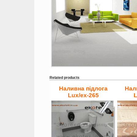
Related products
Наливна підлога
Нал
Lux/ex-265
L