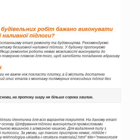
 будівельних робіт бажано виконувати
 наливної підлоги?
останньому етапі ремонту та будівництва. Рекомендуємо
нтажу безшовної наливної підлоги. У будинку пропонуємо
. Якщо ремонтні роботи немає можливості виконувати до
ю поверхню плівкою для того, щоб запобігти попаданню абразиву
и
оги не важче ніж покласти плитку, а й містить достатню
ий опис етапів з монтажу полімерних епоксидних підлог без
нови, на протоку шару не більше сорока хвилин.
підлоги ідентична для всіх варіантів покриття. На даному етапі
 основу. Шліфування підлоги виконується промисловими
льною машиною з алмазною чашкою. Для видалення пилу з
пилососи. За умови, що такого пристрою немає, підійде і
tekhnologiya-ukladka-i-struktura-materiala2.html" title="технологія