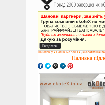
Понад 2300 завершених об'
Шановні партнери, зверніть 
Група компаній ekoteX не ма
"ТОВАРИСТВО З ОБМЕЖЕНОЮ ВІДПО
Банк "РАЙФФАЙЗЕН БАНК АВАЛЬ" У 
*Будь-які звернення пов'язані з да
Дякую за розуміння.
Погодитись
На головну
Наливные полы
Декоративные п
Наливна підл