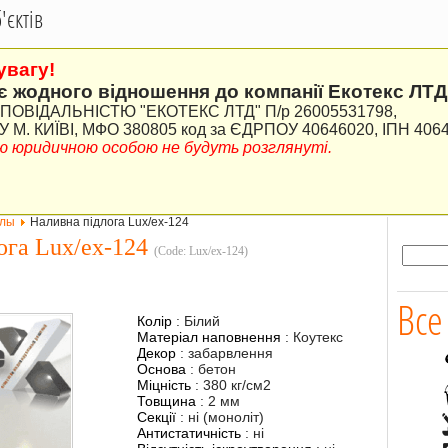
єктів
увагу!
є жодного відношення до компанії Екотекс ЛТД
ВІДАЛЬНІСТЮ "ЕКОТЕКС ЛТД" П/р 26005531798,
М. КИЇВІ, МФО 380805 код за ЄДРПОУ 40646020, ІПН 406
ною юридичною особою не будуть розглянуті.
олы
Наливна підлога Lux/ex-124
ога Lux/ex-124
(Code:
Lux/ex-124
)
Все
Колір
:
Білий
Матеріал наповнення
:
Коутекс
Декор
:
забарвлення
Основа
:
бетон
Міцність
:
380 кг/см2
Товщина
:
2 мм
Секції
:
ні (моноліт)
Антистатичність
:
ні