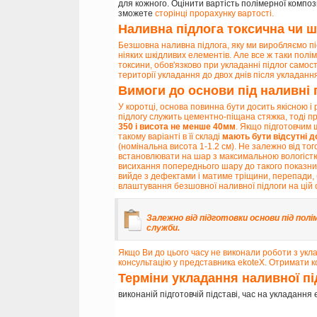
для кожного. Оцінити вартість полімерної компо
зможете
сторінці прорахунку вартості
.
Наливна підлога токсична чи 
Безшовна наливна підлога, яку ми виробляємо пі
ніяких шкідливих елементів. Але все ж таки полі
токсини, обов'язково при укладанні підлог самост
території укладання до двох днів після укладанн
Вимоги до основи під наливні 
У коротці, основа повинна бути досить якісною і
підлогу служить цементно-піщана стяжка, тоді п
350 і висота не менше 40мм
. Якщо підготовчим 
такому варіанті в її складі
мають бути відсутні до
(номінальна висота 1-1.2 см). Не залежно від то
встановлювати на шар з максимальною вологістю
висихання попереднього шару до такого показник
вийде з дефектами і матиме тріщини, перепади, 
влаштування безшовної наливної підлоги на цій 
Залежно від підготовки основи під полі
служби.
Якщо Ви до цього часу не виконали роботи з укл
консультацію у представника ekoteX. Отримати 
Терміни укладання наливної пі
виконаній підготовчій підставі, час на укладання