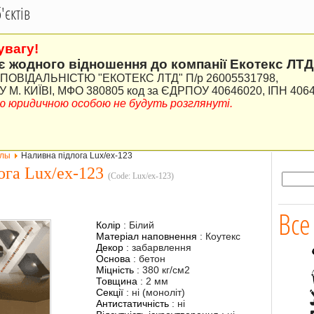
єктів
увагу!
є жодного відношення до компанії Екотекс ЛТД
ВІДАЛЬНІСТЮ "ЕКОТЕКС ЛТД" П/р 26005531798,
М. КИЇВІ, МФО 380805 код за ЄДРПОУ 40646020, ІПН 406
ною юридичною особою не будуть розглянуті.
олы
Наливна підлога Lux/ex-123
ога Lux/ex-123
(Code:
Lux/ex-123
)
Все
Колір
:
Білий
Матеріал наповнення
:
Коутекс
Декор
:
забарвлення
Основа
:
бетон
Міцність
:
380 кг/см2
Товщина
:
2 мм
Секції
:
ні (моноліт)
Антистатичність
:
ні