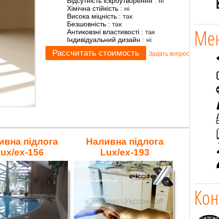
Відсутність іскроутворення
:
ні
Хімічна стійкість
:
ні
Висока міцність
:
так
Безшовність
:
так
Мен
Антиковзні властивості
:
так
Індивідуальний дизайн
:
ні
Задать вопрос
ивна підлога
Наливна підлога
ux/ex-156
Lux/ex-193
Кон