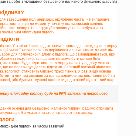
зиції та робіт з укладання безшовного наливного фінішного шару Ви
шкідлива?
сля завершення полімеризації, екологічно чиста і не випаровує
мерна композиція до моменту початку полімеризації виділяє
ійно, застосовувати інструкції із захисту і не перебувати на
я полімерної епоксидної підлоги.
підлоги
 рівною. У варіанті якщо підготовчим шаром під епоксидну полімерну
ри цій умові її марка повинна дорівнювати значенню
не менше ніж
шаром для полімерної підлоги є підлога, що самовирівнюється, при
бавки з гіпсу
, і висота підстави не може бути менше 6мм
го, якою саме буде підготовка, полімерну наливну підлогу можна
, що не перевищує десять відсотків. Середній часовий діапазон
а вологості становить близько трьох тижнів. У разі якщо основа
бугри та ями, ми швидше за все відмовимося від виконання робіт з
основі, або будемо змушені наносити додатковий підготовчий шар.
мерну епоксидну підлогу буде на 90% залежати період його
адання основи для безшовної наливної підлоги, радимо отримати
консультацію Ви можете
на сторінці зворотного зв'язку
.
длоги
 епоксидної підлоги за часом зазвичай: