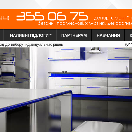
НАЛИВНІ ПІДЛОГИ
ПАРТНЕРАМ
НАВЧАННЯ
х
ід до вибору індиві
д
уальних рі
ш
нь
(04