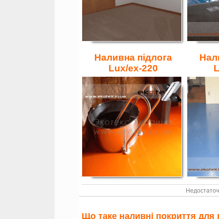
Наливна підлога
Нал
Lux/ex-220
L
Недостаточ
Що таке наливні покриття для 