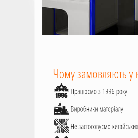
Чому замовляють у 
Працюємо з 1996 року
Виробники матеріалу
Не застосовуємо китайських