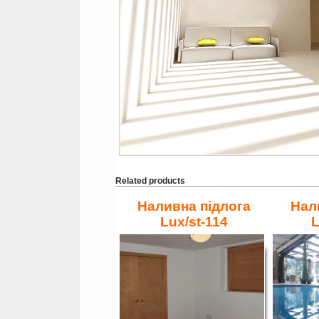
Related products
Наливна підлога
Нал
Lux/st-114
L