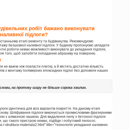
удівельних робіт бажано виконувати
 наливної підлоги?
станньому етапі ремонту та будівництва. Рекомендуємо
тажу безшовної наливної підлоги. У будинку пропонуємо укладати
тні роботи немає можливості виконувати до укладання підлоги,
ля того, щоб запобігти попаданню абразиву на поверхню.
и
 не важче ніж покласти плитку, а й містить достатню кількість
пів з монтажу полімерних епоксидних підлог без допомоги наших
нови, на протоку шару не більше сорока хвилин.
логи ідентична для всіх варіантів покриття. На даному етапі
основу. Шліфування підлоги виконується промисловими фрезерними
 з алмазною чашкою. Для видалення пилу з бетонної підлоги
, що такого пристрою немає, підійде і побутовий пилосос.
a-i-struktura-materiala2.html" title="технологія укладання наливних