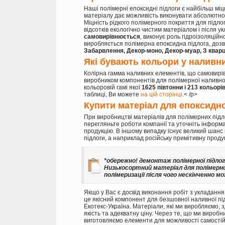
Наші полімерні епоксидні підлоги є найбільш міц
матеріалу дає можливість виконувати абсолютно 
Міцність рідкого полімерного покриття для підло
відсотків екологічно чистим матеріалом і після 
самовирівнюється
, виконує роль гідроізоляційн
виробляється полімерна епоксидна підлога, дозво
Забарвлення, Декор-моно, Декор-муар, З кварц
Які бувають кольори у наливни
Колірна гамма наливних елементів, що самовирів
виробником компонентів для полімерної наливної
кольоровій гамі якої
1625 півтонни і 213 кольорі
таблиці, Ви можете
на цій сторінці
.< /p>
Купити матеріал для епоксидно
При виробництві матеріалів для полімерних під
перегляньте роботи компанії та уточніть інформ
продукцію. В іншому випадку існує великий шанс 
підлоги, а наприклад російську примітивну проду
*обережно! демонтаж полімерної підло
Низькосортний матеріал для полімерни
полімеризації після чого нескінченно м
Якщо у Вас є досвід виконання робіт з укладання 
це якісний компонент для безшовної наливної під
Екотекс-Україна. Матеріали, які ми виробляємо, 
якість та адекватну ціну. Через те, що ми вироб
виготовляємо елементи для можливості самостій