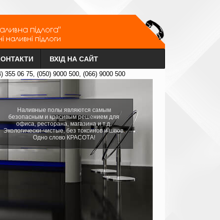
КОНТАКТИ
ВХІД НА САЙТ
4) 355 06 75, (050) 9000 500, (066) 9000 500
Наливные полы являются самым
безопасным и красивым решением для
офиса, ресторана, магазина и т.д.
Экологически-чистые, без токсинов и швов.
Одно слово КРАСОТА!