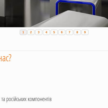
1
2
3
4
5
6
7
8
9
нас?
 та російських компонентів