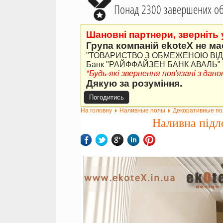
Понад 2300 завершених об'
Шановні партнери, зверніть 
Група компаній ekoteX не ма
"ТОВАРИСТВО З ОБМЕЖЕНОЮ ВІДПО
Банк "РАЙФФАЙЗЕН БАНК АВАЛЬ" У 
*Будь-які звернення пов'язані з да
Дякую за розуміння.
Погодитись
На головну
Наливные полы
Декоративные п
Наливна підл