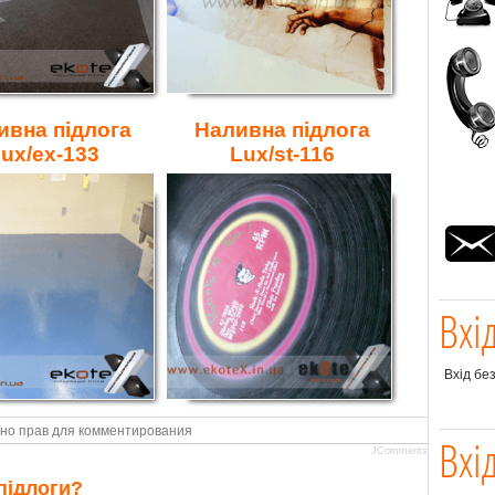
ивна підлога
Наливна підлога
ux/ex-133
Lux/st-116
Вхі
Вхід бе
но прав для комментирования
Вхі
JComments
підлоги?