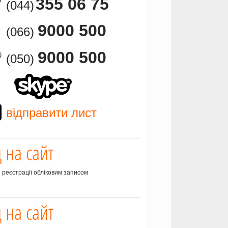
355 06 75
(044)
9000 500
(066)
9000 500
(050)
відправити лист
д на сайт
з реєстрації обліковим записом
д на сайт