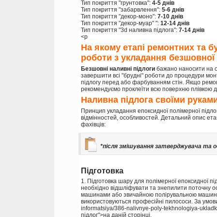
Тип покриття "грунтовка":
4-5 днів
Тип покриття "забарвлення":
5-6 днів
Тип покриття "декор-моно":
7-10 днів
Тип покриття "декор-муар" ":
12-14 днів
Тип покриття "3d наливна підлога":
7-14 днів
<p
На якому етапі ремонтних та б
роботи з укладання безшовної
Безшовні наливні підлоги
бажано наносити на о
завершити всі "брудні" роботи до процедури мон
підлогу перед або фарбуванням стін. Якщо ремон
рекомендуємо проклеїти всю поверхню плівкою д
Наливна підлога своїми рукам
Принцип укладання епоксидної полімерної підлоги
відмінностей, особливостей. Детальний опис ета
фахівців:
*після змішування затверджувача та ос
Підготовка
1. Підготовка шару для полімерної епоксидної під
необхідно відшліфувати та знепилити поточну 
машинами або звичайною полірувальною машиною
використовуються професійні пилососи. За умови
informatsiya/386-nalivnye-poly-tekhnologiya-ukladk
підлог">на даній сторінці.