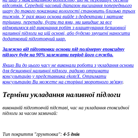
відсотків. Середній часовий діапазон висихання попереднього
шару до такого показника вологості становить близько трьох
тижнів. У разі якщо основа вийде з дефектами і матиме
тріщини, перепади, бугри та ями, ми швидше за все
відмовимося від виконання робіт з влаштування безшовної
наливної підлоги на цій основі, або будемо змушені наносити
додатковий підготовчий шар.
Залежно від підготовки основи під полімерну епоксидну
підлогу буде на 90% залежати період його служби.
Якщо Ви до цього часу не виконали роботи з укладання основи
для безшовної наливної підлоги, радимо отримати
консультацію у представника ekoteX. Отримати
консультацію Ви можете
на сторінці зворотного зв'язку
.
Терміни укладання наливної підлоги
виконаній підготовчій підставі, час на укладання епоксидної
підлоги за часом зазвичай:
Тип покриття "грунтовка":
4-5 днів