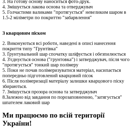
3. На готову основу наноситься фото-друк.
4. Змішується лакова основа та отверджувач
5. Голчастими валиками "протягується" невеликим шаром в
1.5-2 міліметри по покриттю "забарвлення"
З кварцовим піском
2. Виконуються всі роботи, наведені в описі нанесення
покриття типу "Грунтівка"
3. Ґрунтувальний шар спочатку шліфується і обезпилюється
4. З'єднується основа ("грунтовка") і затверджувач, після чого
"протягується" тонкий шар полімеру
5. Поки не почав полімеризуватися матеріал, насипається
попередньо підготовлений кварцовий пісок
6. Після полімеризації матеріалу залишки кварцового піску
збираються.
7. Змішується прозора основа та затверджувач
8.Залежно від завдання по порозаповненню, "затягується"
шпателем лаковий шар
Ми працюємо по всій території
України!