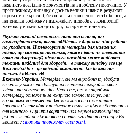
наявність дозвільних документів на вироблену продукцію. У
протилежному випадку є досить великий шанс в результаті
отримати не красиві, безшовні та екологічно чисті підлоги, а
наприклад російську низькоякісну підробку, з композиції
матеріалу в який входить три, чотири компоненти.
*будьте пильні! демонтаж наливної основи, що
самовирівнюється, часто обійдеться дорожче ніж роботи
по укладання. Низькосортний матеріал для наливних
підлог, що самовирівнюються, може ніколи не завершити
етап полімеризації, після чого постійно може виділяти
токсини шкідливі для здоров'я. , в такому випадку все що
Вам необхідно - це якісний компонент для безшовної
наливної підлоги від
Екотекс-Україна
. Матеріали, які ми виробляємо, здобули
величезну кількість доступних світових нагород за свою
якість та адекватну ціну. Через те, що ми виробник
матеріалу, обмежень за колірною гамою не існує. Ми
виготовляємо елементи для можливості самостійної
"протоки" епоксидних полімерних основ за цінами доступною
для кожного. Оцінити вартість полімерної композиції та
робіт з укладання безшовного наливного фінішного шару Ви
зможете
сторінці прорахунку вартості
.