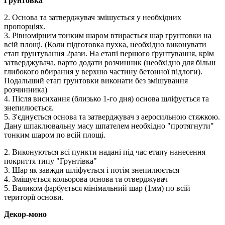
Грунтовка
2. Основа та затверджувач змішується у необхідних
пропорціях.
3. Рівномірним тонким шаром втирається шар грунтовки на
всій площі. (Коли підготовка пухка, необхідно виконувати
етап ґрунтування 2рази. На етапі першого ґрунтування, крім
затверджувача, варто додати розчинник (необхідно для більш
глибокого вбирання у верхню частину бетонної підлоги).
Подальший етап ґрунтовки виконати без змішування
розчинника)
4. Після висихання (близько 1-го дня) основа шліфується та
знепилюється.
5. З'єднується основа та затверджувач з аеросильною стяжкою.
Дану шпаклювальну масу шпателем необхідно "протягнути"
тонким шаром по всій площі.
2. Виконуються всі пункти надані під час етапу нанесення
покриття типу "Грунтівка"
3. Шар як завжди шліфується і потім знепилюється
4. Змішується кольорова основа та отверджувач
5. Валиком фарбується мінімальний шар (1мм) по всій
території основи.
Декор-моно