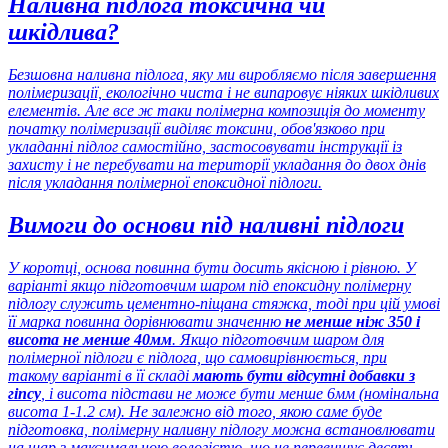
Наливна підлога токсична чи
шкідлива?
Безшовна наливна підлога, яку ми виробляємо після завершення
полімеризації, екологічно чиста і не випаровує ніяких шкідливих
елементів. Але все ж таки полімерна композиція до моменту
початку полімеризації виділяє токсини, обов'язково при
укладанні підлог самостійно, застосовувати інструкції із
захисту і не перебувати на території укладання до двох днів
після укладання полімерної епоксидної підлоги.
Вимоги до основи під наливні підлоги
У коротці, основа повинна бути досить якісною і рівною. У
варіанті якщо підготовчим шаром під епоксидну полімерну
підлогу служить цементно-піщана стяжка, тоді при цій умові
її марка повинна дорівнювати значенню
не менше ніж 350 і
висота не менше 40мм
. Якщо підготовчим шаром для
полімерної підлоги є підлога, що самовирівнюється, при
такому варіанті в її складі
мають бути відсутні добавки з
гіпсу
, і висота підстави не може бути менше 6мм (номінальна
висота 1-1.2 см). Не залежно від того, якою саме буде
підготовка, полімерну наливну підлогу можна встановлювати
на шар з максимальною вологістю, що не перевищує десять