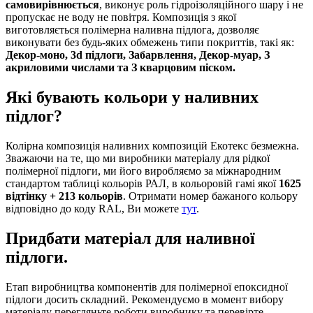
самовирівнюється
, виконує роль гідроізоляційного шару і не
пропускає не воду не повітря. Композиція з якої
виготовляється полімерна наливна підлога, дозволяє
виконувати без будь-яких обмежень типи покриттів, такі як:
Декор-моно, 3d підлоги, Забарвлення, Декор-муар, З
акриловими числами та З кварцовим піском.
Які бувають кольори у наливних
підлог?
Колірна композиція наливних композицій Екотекс безмежна.
Зважаючи на те, що ми виробники матеріалу для рідкої
полімерної підлоги, ми його виробляємо за міжнародним
стандартом таблиці кольорів РАЛ, в кольоровій гамі якої
1625
відтінку + 213 кольорів
. Отримати номер бажаного кольору
відповідно до коду RAL, Ви можете
тут
.
Придбати матеріал для наливної
підлоги.
Етап виробництва компонентів для полімерної епоксидної
підлоги досить складний. Рекомендуємо в момент вибору
матеріалу перегляньте роботи виробнику та перевірте