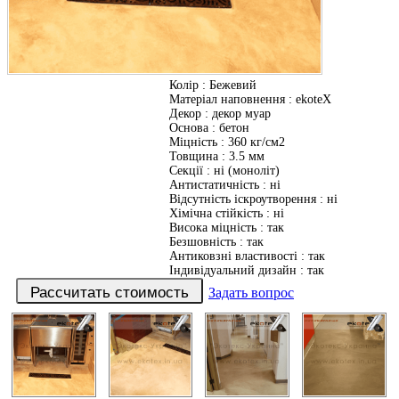
Колір
:
Бежевий
Матеріал наповнення
:
ekoteX
Декор
:
декор муар
Основа
:
бетон
Міцність
:
360 кг/см2
Товщина
:
3.5 мм
Секції
:
ні (моноліт)
Антистатичність
:
ні
Відсутність іскроутворення
:
ні
Хімічна стійкість
:
ні
Висока міцність
:
так
Безшовність
:
так
Антиковзні властивості
:
так
Індивідуальний дизайн
:
так
Задать вопрос