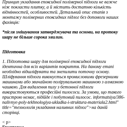
Принцип укладання епоксидної полімерної підлоги не важче
ніж покласти плитку, а й містить достатню кількість
відмінностей, особливостей. Детальний опис етапів з
монтажу полімерних епоксидних підлог без допомоги наших
фахівців:
*після змішування затверджувача та основи, на протоку
шару не більше сорока хвилин.
Підготовка
1. Підготовка шару для полімерної епоксидної підлоги
ідентична для всіх варіантів покриття. На даному етапі
необхідно відшліфувати та знепилити поточну основу.
Шліфування підлоги виконується промисловими фрезерними
машинами або звичайною полірувальною машиною з алмазною
чашкою. Для видалення пилу з бетонної підлоги
використовуються професійні пилососи. За умови, що такого
пристрою немає, підійде і побутовий пилосос. informatsiya/386-
nalivnye-poly-tekhnologiya-ukladka-i-struktura-materiala2.html"
title="технологія укладання наливних підлог">на даній
сторінці.
< p>