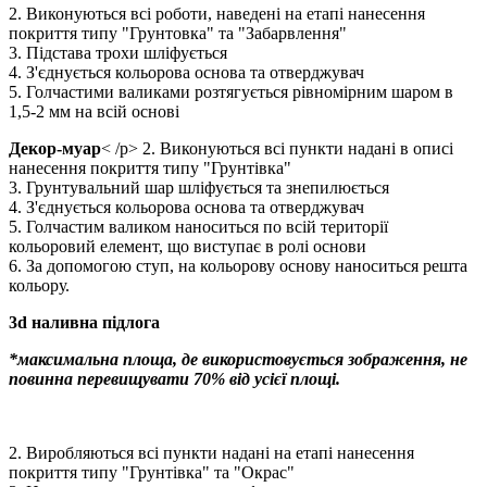
2. Виконуються всі роботи, наведені на етапі нанесення
покриття типу "Грунтовка" та "Забарвлення"
3. Підстава трохи шліфується
4. З'єднується кольорова основа та отверджувач
5. Голчастими валиками розтягується рівномірним шаром в
1,5-2 мм на всій основі
Декор-муар
< /p> 2. Виконуються всі пункти надані в описі
нанесення покриття типу "Грунтівка"
3. Грунтувальний шар шліфується та знепилюється
4. З'єднується кольорова основа та отверджувач
5. Голчастим валиком наноситься по всій території
кольоровий елемент, що виступає в ролі основи
6. За допомогою ступ, на кольорову основу наноситься решта
кольору.
3d наливна підлога
*максимальна площа, де використовується зображення, не
повинна перевищувати 70% від усієї площі.
2. Виробляються всі пункти надані на етапі нанесення
покриття типу "Грунтівка" та "Окрас"