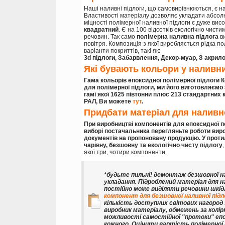
Наші наливні підлоги, що самовирівнюються, є н
Властивості матеріалу дозволяє укладати абсолют
міцності полімерної наливної підлоги є дуже вис
квадратний
. Є на 100 відсотків екологічно чист
речовин. Так само
полімерна наливна підлога
ви
повітря. Композиція з якої виробляється рідка п
варіанти покриттів, такі як:
3d підлоги, Забарвлення, Декор-муар, З акрил
Які бувають кольори у наливни
Гама кольорів епоксидної полімерної підлоги 
для полімерної підлоги, ми його виготовляємо
гамі якої
1625 півтонни плюс 213 стандартних 
РАЛ, Ви можете
тут
.
Придбати матеріал для наливно
При виробництві компонентів для епоксидної п
виборі постачальника перегляньте роботи виро
документів на пропоновану продукцію. У прот
чарівну, безшовну та екологічно чисту підлогу
якої три, чотири компоненти.
*будьте пильні! демонтаж безшовної на
укладання. Підроблений матеріал для на
постійно може виділяти речовини шкідли
компонент для безшовної наливної під
кількість доступних світових нагород 
виробник матеріалу, обмежень за колі
можливості самостійної "протоки" епо
кожного. Оцінити вартість полімерної 