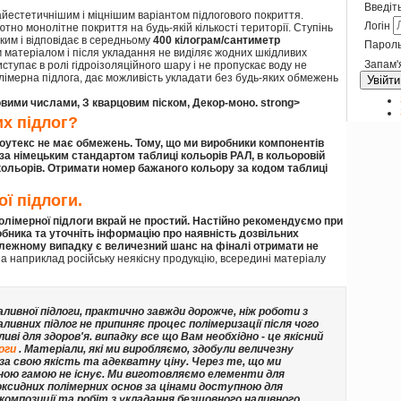
Введіть
айестетичнішим і міцнішим варіантом підлогового покриття.
Логін
но монолітне покриття на будь-якій кількості території. Ступінь
оким і відповідає в середньому
400 кілограм/сантиметр
Парол
им матеріалом і після укладання не виділяє жодних шкідливих
Запам'
ступає в ролі гідроізоляційного шару і не пропускає воду не
олімерна підлога, дає можливість укладати без будь-яких обмежень
Увійти
овими числами, З кварцовим піском, Декор-моно.
strong>
х підлог?
Коутекс не має обмежень. Тому, що ми виробники компонентів
 за німецьким стандартом таблиці кольорів РАЛ, в кольоровій
кольорів
. Отримати номер бажаного кольору за кодом таблиці
ї підлоги.
олімерної підлоги вкрай не простий. Настійно рекомендуємо при
бника та уточніть інформацію про наявність дозвільних
илежному випадку є величезний шанс на фіналі отримати не
, а наприклад російську неякісну продукцію, всередині матеріалу
ливної підлоги, практично завжди дорожче, ніж роботи з
ливних підлог не припиняє процес полімеризації після чого
ві для здоров'я. випадку все що Вам необхідно - це якісний
логи
. Матеріали, які ми виробляємо, здобули величезну
за свою якість та адекватну ціну. Через те, що ми
рною гамою не існує. Ми виготовляємо елементи для
ксидних полімерних основ за цінами доступною для
композиції та робіт з укладання безшовного наливного