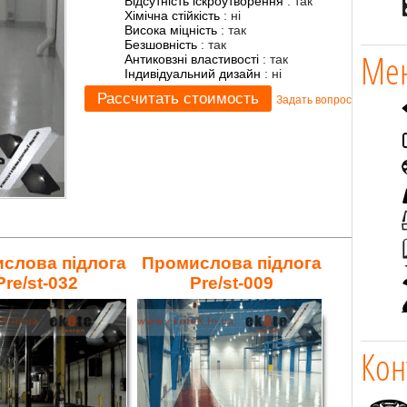
Відсутність іскроутворення
:
так
Хімічна стійкість
:
ні
Висока міцність
:
так
Безшовність
:
так
Мен
Антиковзні властивості
:
так
Індивідуальний дизайн
:
ні
Задать вопрос
слова підлога
Промислова підлога
Pre/st-032
Pre/st-009
Кон