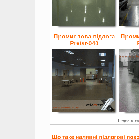
Промислова підлога
Проми
Pre/st-040
Недостаточ
Що таке наливні підлогові пок