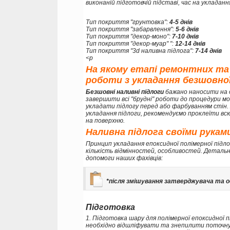
виконаній підготовчій підставі, час на укладанн
Тип покриття "грунтовка":
4-5 днів
Тип покриття "забарвлення":
5-6 днів
Тип покриття "декор-моно":
7-10 днів
Тип покриття "декор-муар" ":
12-14 днів
Тип покриття "3d наливна підлога":
7-14 днів
<p
На якому етапі ремонтних та
роботи з укладання безшовної
Безшовні наливні підлоги
бажано наносити на 
завершити всі "брудні" роботи до процедури мо
укладати підлогу перед або фарбуванням стін
укладання підлоги, рекомендуємо проклеїти вс
на поверхню.
Наливна підлога своїми рукам
Принцип укладання епоксидної полімерної підл
кількість відмінностей, особливостей. Детальн
допомоги наших фахівців:
*після змішування затверджувача та ос
Підготовка
1. Підготовка шару для полімерної епоксидної 
необхідно відшліфувати та знепилити поточну