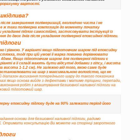
прорахунку вартості
.
 шкідлива?
після завершення полімеризації, екологічно чиста і не
се ж таки полімерна композиція до моменту початку
и укладанні підлог самостійно, застосовувати інструкції із
я до двох днів після укладання полімерної епоксидної підлоги.
підлоги
ю і рівною. У варіанті якщо підготовчим шаром під епоксидну
тяжка, тоді при цій умові її марка повинна дорівнювати
е 40мм
. Якщо підготовчим шаром для полімерної підлоги є
іанті в її складі
мають бути відсутні добавки з гіпсу
, і висота
 висота 1-1.2 см). Не залежно від того, якою саме буде
а встановлювати на шар з максимальною вологістю, що не
ий діапазон висихання попереднього шару до такого показника
разі якщо основа вийде з дефектами і матиме тріщини, перепади,
д виконання робіт з влаштування безшовної наливної підлоги на
ковий підготовчий шар.
мерну епоксидну підлогу буде на 90% залежати період його
ладання основи для безшовної наливної підлоги, радимо
eX. Отримати консультацію Ви можете
на сторінці зворотного
ідлоги