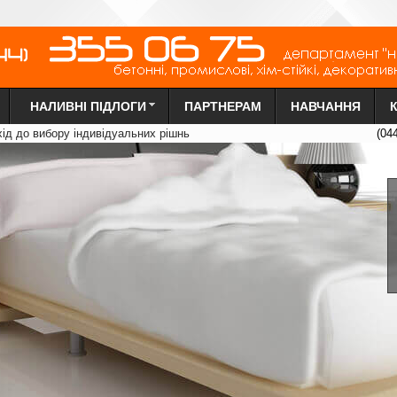
НАЛИВНІ ПІДЛОГИ
ПАРТНЕРАМ
НАВЧАННЯ
х
ід до вибору індиві
д
уальних рі
ш
нь
(04