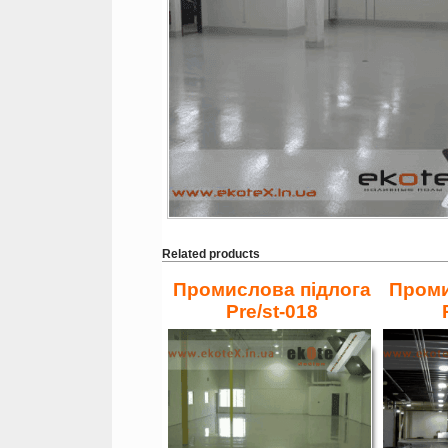
Related products
Промислова підлога
Проми
Pre/st-018