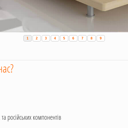
1
2
3
4
5
6
7
8
9
нас?
 та російських компонентів