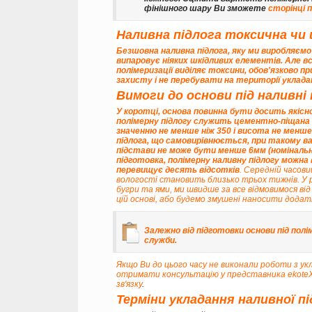
фінішного шару Ви зможете
сторінці 
Наливна підлога токсична чи
Безшовна наливна підлога, яку ми виробляємо 
випаровує ніяких шкідливих елементів. Але в
полімеризації виділяє токсини, обов'язково пр
захисту і не перебувати на території укладанн
Вимоги до основи під наливні 
У коротці, основа повинна бути досить якісно
полімерну підлогу служить цементно-піщана с
значенню
не менше ніж 350 і висота не менш
підлога, що самовирівнюється, при такому вар
підстави не може бути менше 6мм (номінальна
підготовка, полімерну наливну підлогу можн
перевищує десять відсотків
. Середній часов
вологості становить близько трьох тижнів. У 
бугри та ями, ми швидше за все відмовимося ві
цій основі, або будемо змушені наносити додат
Залежно від підготовки основи під полі
служби.
Якщо Ви до цього часу не виконали роботи з ук
отримати консультацію у представника ekot
зв'язку
.
Терміни укладання наливної п