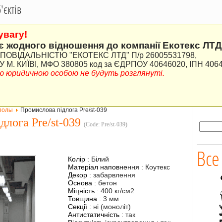
єктів
увагу!
є жодного відношення до компанії Екотекс ЛТД
ВІДАЛЬНІСТЮ "ЕКОТЕКС ЛТД" П/р 26005531798,
М. КИЇВІ, МФО 380805 код за ЄДРПОУ 40646020, ІПН 406
ною юридичною особою не будуть розглянуті.
полы
Промислова підлога Pre/st-039
длога Pre/st-039
(Code:
Pre/st-039
)
Все
Колір
:
Білий
Матеріал наповнення
:
Коутекс
Декор
:
забарвлення
Основа
:
бетон
Міцність
:
400 кг/см2
Товщина
:
3 мм
Секції
:
ні (моноліт)
Антистатичність
:
так