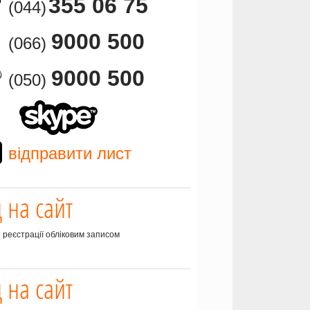
355 06 75
(044)
9000 500
(066)
9000 500
(050)
відправити лист
д на сайт
з реєстрації обліковим записом
д на сайт