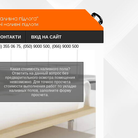
КОНТАКТИ
ВХІД НА САЙТ
4) 355 06 75, (050) 9000 500, (066) 9000 500
Какая стоимость наливного пола?
Ответить на данный вопрос без
предварительного осмотра помещения
невозможно. Для точноо просчета
стоимости выполнения работ по укладке
наливных полов, заполните форму
просчета.