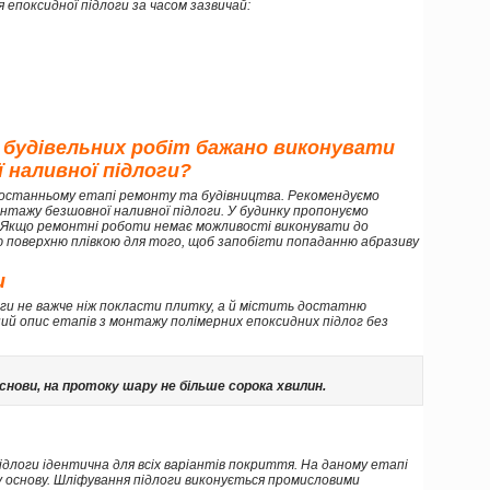
я епоксидної підлоги за часом зазвичай:
 будівельних робіт бажано виконувати
 наливної підлоги?
останньому етапі ремонту та будівництва. Рекомендуємо
нтажу безшовної наливної підлоги. У будинку пропонуємо
. Якщо ремонтні роботи немає можливості виконувати до
ю поверхню плівкою для того, щоб запобігти попаданню абразиву
и
оги не важче ніж покласти плитку, а й містить достатню
ий опис етапів з монтажу полімерних епоксидних підлог без
нови, на протоку шару не більше сорока хвилин.
підлоги ідентична для всіх варіантів покриття. На даному етапі
 основу. Шліфування підлоги виконується промисловими