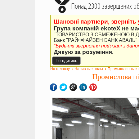
Понад 2300 завершених об'
Шановні партнери, зверніть 
Група компаній ekoteX не ма
"ТОВАРИСТВО З ОБМЕЖЕНОЮ ВІДПО
Банк "РАЙФФАЙЗЕН БАНК АВАЛЬ" У 
*Будь-які звернення пов'язані з да
Дякую за розуміння.
Погодитись
На головну
Наливные полы
Промышленные 
Промислова пі