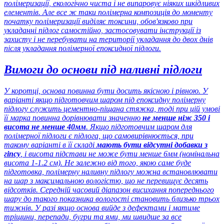
полімеризації, екологічно чиста і не випаровує ніяких шкідливих
елементів. Але все ж таки полімерна композиція до моменту
початку полімеризації виділяє токсини, обов'язково при
укладанні підлог самостійно, застосовувати інструкції із
захисту і не перебувати на території укладання до двох днів
після укладання полімерної епоксидної підлоги.
Вимоги до основи під наливні підлоги
У коротці, основа повинна бути досить якісною і рівною. У
варіанті якщо підготовчим шаром під епоксидну полімерну
підлогу служить цементно-піщана стяжка, тоді при цій умові
її марка повинна дорівнювати значенню
не менше ніж 350 і
висота не менше 40мм
. Якщо підготовчим шаром для
полімерної підлоги є підлога, що самовирівнюється, при
такому варіанті в її складі
мають бути відсутні добавки з
гіпсу
, і висота підстави не може бути менше 6мм (номінальна
висота 1-1.2 см). Не залежно від того, якою саме буде
підготовка, полімерну наливну підлогу можна встановлювати
на шар з максимальною вологістю, що не перевищує десять
відсотків. Середній часовий діапазон висихання попереднього
шару до такого показника вологості становить близько трьох
тижнів. У разі якщо основа вийде з дефектами і матиме
тріщини, перепади, бугри та ями, ми швидше за все