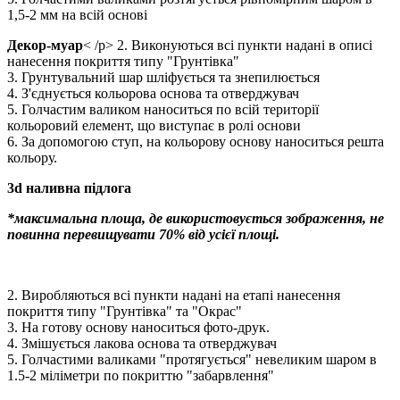
1,5-2 мм на всій основі
Декор-муар
< /p> 2. Виконуються всі пункти надані в описі
нанесення покриття типу "Грунтівка"
3. Грунтувальний шар шліфується та знепилюється
4. З'єднується кольорова основа та отверджувач
5. Голчастим валиком наноситься по всій території
кольоровий елемент, що виступає в ролі основи
6. За допомогою ступ, на кольорову основу наноситься решта
кольору.
3d наливна підлога
*максимальна площа, де використовується зображення, не
повинна перевищувати 70% від усієї площі.
2. Виробляються всі пункти надані на етапі нанесення
покриття типу "Грунтівка" та "Окрас"
3. На готову основу наноситься фото-друк.
4. Змішується лакова основа та отверджувач
5. Голчастими валиками "протягується" невеликим шаром в
1.5-2 міліметри по покриттю "забарвлення"