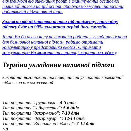
відмовимося від виконання робіт з влаштування безшовної
наливної підлоги на цій основі, або будемо змушені наносити
додатковий підготовчий шар.
Залежно від підготовки основи під полімерну епоксидну
підлогу буде на 90% залежати період його служби.
Якщо Ви до цього часу не виконали роботи з укладання основи
для безшовної наливної підлоги, радимо отримати
консультацію у представника ekoteX. Отримати
консультацію Ви можете
на сторінці зворотного зв'язку
.
Терміни укладання наливної підлоги
виконаній підготовчій підставі, час на укладання епоксидної
підлоги за часом зазвичай:
Тип покриття "грунтовка":
4-5 днів
Тип покриття "забарвлення":
5-6 днів
Тип покриття "декор-моно":
7-10 днів
Тип покриття "декор-муар" ":
12-14 днів
Тип покриття "3d наливна підлога":
7-14 днів
<p