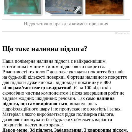
Недостаточно прав для комментирования
JComments
Що таке наливна підлога?
Наша полімерна наливна підлога є найкрасивішим,
естетичним і міцним типом підлогового покриття.
Властивості технології дозволяє укладати покриття без швів
на будь-якій кількості поверхні. Фортеця наливного покриття
для підлоги дуже висока і відповідає показнику в
400
кілограм/сантиметр квадратний
. Є на 100 відсотків
екологічно чистим компонентом і після завершення робіт не
виділяє жодних шкідливих речовин. Так само
наливна
підлога, що самовирівнюється
, виконує роль
гідроізоляційного шару і не пропускає не вологість і запах.
Матеріал з якого виробляється рідка полімерна підлога,
дозволяє виконувати без будь-яких обмежень варіанти
покриттів, наступного зразка:
Декор-моно, 3d підлоги, Забарвлення, З кварцовим піском,