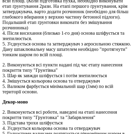
всій площі. (Коли підготовка пухка, необхідно виконувати
етап ґрунтування 2рази. На етапі першого ґрунтування, крім
затверджувача, варто додати розчинник (необхідно для більш
глибокого вбирання у верхню частину бетонної підлоги).
Подальший етап ґрунтовки виконати без змішування
розчинника)
4. Після висихання (близько 1-го дня) основа шліфується та
знепилюється.
5. З'єднується основа та затверджувач з аеросильною стяжкою.
Дану шпаклювальну масу шпателем необхідно "протягнути"
тонким шаром по всій площі.
2. Виконуються всі пункти надані під час етапу нанесення
покриття типу "Грунтівка"
3. Шар як завжди шліфується і потім знепилюється
4. Змішується кольорова основа та отверджувач
5. Валиком фарбується мінімальний шар (1мм) по всій
території основи.
Декор-моно
2. Виконуються всі роботи, наведені на етапі нанесення
покриття типу "Грунтовка" та "Забарвлення"
3. Підстава трохи шліфується
4. З'єднується кольорова основа та отверджувач
5. Голчастими валиками розтягується рівномірним шаром в