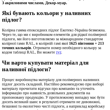
З акриловими числами, Декор-муар.
Які бувають кольори у наливних
підлог?
Колірна гамма епоксидних підлог Екотекс-Україна безмежна.
Через те, що ми є виробником елементів для рідкої полімерної
підлоги, ми його виготовляємо за міжнародним стандартом
колірної гами RAL, в колірній гамі якої
1625 півтонни + 213
точних кольорів
. Отримати номер необхідного кольору за
кодом таблиці RAL, Ви можете
тут
.
Чи варто купувати матеріал для
наливної підлоги?
Процес виробництва матеріалу для полімерних наливних
підлог досить складний. Настійно рекомендуємо при виборі
матеріалу прочитати відгуки про компанію та уточніть
інформацію про наявність дозвільних документів на
пропоновану продукцію. У протилежному випадку має бути
досить великий шанс в результаті отримати не дивовижні,
безшовні та екологічно чисті підлоги, а наприклад корейську