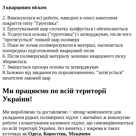
З кварцовим піском
2. Виконуються всі роботи, наведені в описі нанесення
покриття типу "Грунтівка"
3. Ґрунтувальний шар спочатку шліфується і обезпилюється
4. З'єднується основа ("грунтовка") і затверджувач, після чого
"протягується" тонкий шар полімеру
5. Поки не почав полімеризуватися матеріал, насипається
попередньо підготовлений кварцовий пісок
6. Після полімеризації матеріалу залишки кварцового піску
збираються.
7. Змішується прозора основа та затверджувач
8.Залежно від завдання по порозаповненню, "затягується"
шпателем лаковий шар
Ми працюємо по всій території
України!
Ми виробляємо та доставляємо < strong>компоненти для
укладання рідких полімерних підлог і звичайно ж виконуємо
роботи з влаштування наливних підлог, що самовирівнюються
по всій території України, без винятку, і зокрема в таких
куточках як:
Одеса
,
Коростень
,
Мукачево