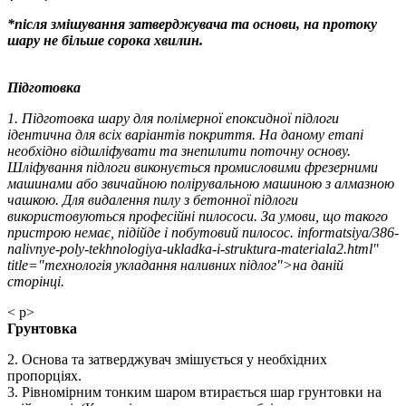
*після змішування затверджувача та основи, на протоку
шару не більше сорока хвилин.
Підготовка
1. Підготовка шару для полімерної епоксидної підлоги
ідентична для всіх варіантів покриття. На даному етапі
необхідно відшліфувати та знепилити поточну основу.
Шліфування підлоги виконується промисловими фрезерними
машинами або звичайною полірувальною машиною з алмазною
чашкою. Для видалення пилу з бетонної підлоги
використовуються професійні пилососи. За умови, що такого
пристрою немає, підійде і побутовий пилосос. informatsiya/386-
nalivnye-poly-tekhnologiya-ukladka-i-struktura-materiala2.html"
title="технологія укладання наливних підлог">на даній
сторінці.
< p>
Грунтовка
2. Основа та затверджувач змішується у необхідних
пропорціях.
3. Рівномірним тонким шаром втирається шар грунтовки на