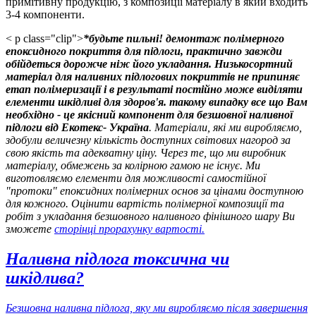
примітивну продукцію, з композиції матеріалу в який входить
3-4 компоненти.
< p class="clip">
*будьте пильні! демонтаж полімерного
епоксидного покриття для підлоги, практично завжди
обійдеться дорожче ніж його укладання. Низькосортний
матеріал для наливних підлогових покриттів не припиняє
етап полімеризації і в результаті постійно може виділяти
елементи шкідливі для здоров'я. такому випадку все що Вам
необхідно - це якісний компонент для безшовної наливної
підлоги від Екотекс- Україна
. Матеріали, які ми виробляємо,
здобули величезну кількість доступних світових нагород за
свою якість та адекватну ціну. Через те, що ми виробник
матеріалу, обмежень за колірною гамою не існує. Ми
виготовляємо елементи для можливості самостійної
"протоки" епоксидних полімерних основ за цінами доступною
для кожного. Оцінити вартість полімерної композиції та
робіт з укладання безшовного наливного фінішного шару Ви
зможете
сторінці прорахунку вартості
.
Наливна підлога токсична чи
шкідлива?
Безшовна наливна підлога, яку ми виробляємо після завершення