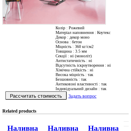
Колір
:
Рожевий
Матеріал наповнення
:
Коутекс
Декор
:
декор моно
Основа
:
бетон
Міцність
:
360 кг/см2
Товщина
:
3.5 мм
Секції
:
ні (моноліт)
Антистатичність
:
ні
Відсутність іскроутворення
:
ні
Хімічна стійкість
:
ні
Висока міцність
:
так
Безшовність
:
так
Антиковзні властивості
:
так
Індивідуальний дизайн
:
так
Задать вопрос
Related products
Наливна
Наливна
Наливна