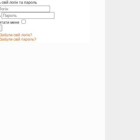
 свій логін та пароль
ь
ятати мене
Забули свій логін?
Забули свій пароль?