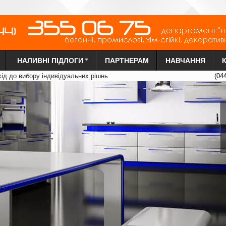
НАЛИВНІ ПІДЛОГИ
ПАРТНЕРАМ
НАВЧАННЯ
х
ід до вибору індиві
д
уальних рі
ш
нь
(04