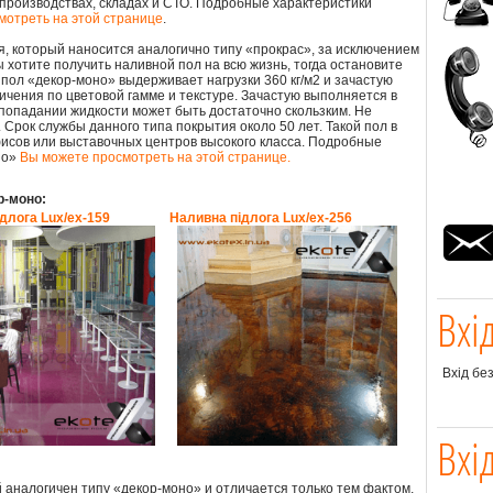
 производствах, складах и СТО. Подробные характеристики
мотреть на этой странице
.
, который наносится аналогично типу «прокрас», за исключением
хотите получить наливной пол на всю жизнь, тогда остановите
пол «декор-моно» выдерживает нагрузки 360 кг/м2 и зачастую
ичения по цветовой гамме и текстуре. Зачастую выполняется в
и попадании жидкости может быть достаточно скользким. Не
 Срок службы данного типа покрытия около 50 лет. Такой пол в
исов или выставочных центров высокого класса. Подробные
но»
Вы можете просмотреть на этой странице.
р-моно:
длога Lux/ex-159
Наливна підлога Lux/ex-256
Вхі
Вхід бе
Вхі
й аналогичен типу «декор-моно» и отличается только тем фактом,