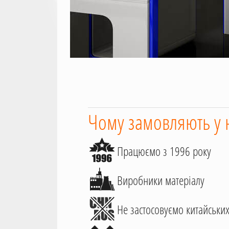
Чому замовляють у 
Працюємо з 1996 року
Виробники матеріалу
Не застосовуємо китайських