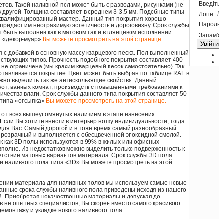
Введіть
етов. Такой наливной пол может быть с разводами, рисунками (не
в другой. Толщина составляет в среднем 3-3.5 мм. Подобные типы
Логін
оквалифицированный мастер. Данный тип покрытия хорошо
Парол
ридаст им неотразимую эстетичность и дороговизну. Срок службы
т быть выполнен как в матовом так и в глянцевом исполнении.
Запам'
а «декор-муар»
Вы можете просмотреть на этой странице.
Увійти
 с добавкой в основную массу кварцевого песка. Пол выполненный
ствующих типов. Прочность подобного покрытия составляет 400-
а не ограничена (мы красим кварцевый песок самостоятельно). Так
готавливается покрытие. Цвет может быть выбран по таблице RAL в
жно выделить так же антискользящие свойства. Данный
от, ванных комнат, производств с повышенными требованиями к
ичества влаги. Срок службы данного типа покрытия составляет 50
 типа «отсыпка»
Вы можете просмотреть на этой странице.
 от всех вышеупомянутых наличием в этапе нанесения
Если Вы хотите внести в интерьер нотку индивидуальности, тогда
для Вас. Самый дорогой и в тоже время самый разнообразный
 прозрачный и выполняется с обесцвеченной эпоксидной смолой.
ак как 3D полы используются в 99% в жилых или офисных
 вполне. Из недостатков можно выделить только подверженность к
сутствие матовых вариантов материала. Срок службы 3D пола
ки наливного пола типа «3D» Вы можете просмотреть на этой
влении материала для наливных полов мы используем самые новые
анные срока службы наливного пола приведены исходя из нашего
й. Приобретая некачественные материалы и допуская до
в не опытных специалистов, Вы скорее вместо самого красивого
емонтажу и укладке нового наливного пола.