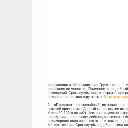
разрушения и обеспыливание. Грунтовка наноси
основания не меняется. Применяется подобный 
помещений. Срок службы такого покрытия при ра
наливного пола типа «грунтовка»
Вы можете про
2.
«Прокрас»
– тонкослойный тип наливного по
высокой прочностью. Данный тип покрытия испо
более 80-100 кг на см2). Цветовая гамма не огр
попадании на него влаги либо жидкости может 
полимерного пола является относительно не до
без исключения. Срок службы подобного типа по