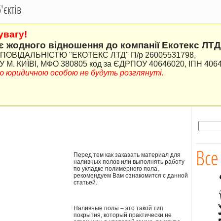
єктів
увагу!
є жодного відношення до компанії Екотекс ЛТД
ВІДАЛЬНІСТЮ "ЕКОТЕКС ЛТД" П/р 26005531798,
М. КИЇВІ, МФО 380805 код за ЄДРПОУ 40646020, ІПН 406
ною юридичною особою не будуть розглянуті.
Все
Перед тем как заказать материал для
наливных полов или выполнять работу
по укладке полимерного пола,
рекомендуем Вам ознакомится с данной
статьей.
Наливные полы – это такой тип
покрытия, который практически не