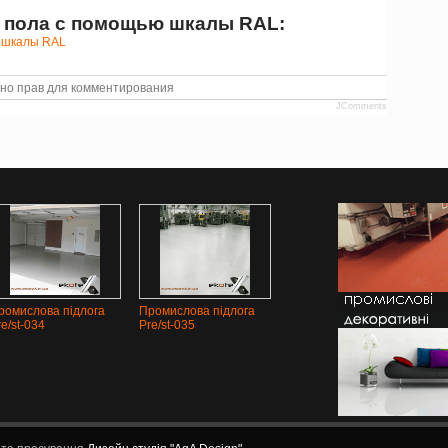
о пола с помощью шкалы RAL:
но прав для комментирования
JComments
ромислова підлога
Промислова підлога
re/st-034
Pre/st-035