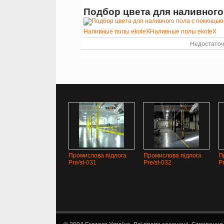
Подбор цвета для наливног
Наливные полы ekoteX
Наливные полы ekoteX
Недостаточ
Промислова підлога
Промислова підлога
П
Pre/st-031
Pre/st-032
P