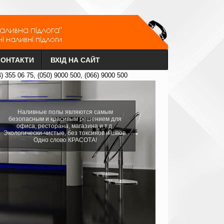
КОНТАКТИ
ВХІД НА САЙТ
4) 355 06 75, (050) 9000 500, (066) 9000 500
Наливные полы являются самым
безопасным и красивым решением для
офиса, ресторана, магазина и т.д.
Экологически-чистые, без токсинов и швов.
Одно слово КРАСОТА!