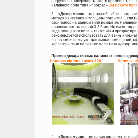
нагрузки на поверхность. Часто применяется на
наливного пола типа «прокрас»
Вы можете прос
3.
«Декор-моно»
- толстослойный тип покрытия
метода нанесения и толщины покрытия. Если Вы 
свой выбор на данном типе покрытия. Наливной 
проливается толщиной 3-3.5 мм. Не имеет огран
виде глянцевого пола и так же как и прокрас пр
рекомендуется использовать для ванных комнат.
основном используют для жилых помещений, оф
характеристики наливного пола типа «декор-мо
Пример декаративных наливных полов в деко
Наливна підлога Lux/ex-120
Наливна пі
4.
«Декор-муар»
- тип наливного пола, которы