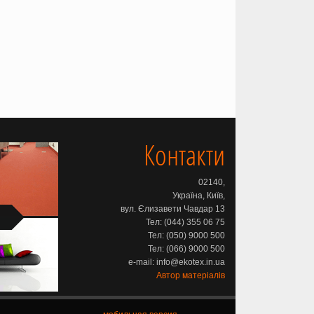
Контакти
02140,
Україна, Київ,
вул. Єлизавети Чавдар 13
Тел: (044) 355 06 75
Тел: (050) 9000 500
Тел: (066) 9000 500
e-mail: info@ekotex.in.ua
Автор матеріалів