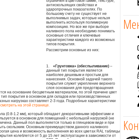
ограничен в цветовой гамме, текстуре,
антискользящих свойствах и
ударопрочных показателях. По
большому счету не существует не
Мен
выполнимых задач, которые нельзя
выполнить используя полимерную
композицию. Но все же при выборе
наливного пола необходимо понимать
основные отличия и ключевые
характеристики каждого из возможных
типов покрытия.
Рассмотрим основные из них:
1.
«Грунтовка» (обеспыливание)
–
данный тип покрытия является
наиболее дешевым и простым для
нанесения. Основной задачей такого
покрытия служит укрепление верхнего
слоя основания для предотвращения
тся на основание бесцветным материалом, по этой причине цвет
тип покрытия в основном для складов или производственных
зных нагрузках составляет 2-3 года. Подробные характеристики
смотреть на этой странице.
ла (0.8-1.2 мм), который обладает декоративными эффектами и
льзуется в основном для помещений с небольшой нагрузкой (не
Кон
аничена. Данный пол выполняется только в глянцевом виде и при
быть скользким. Основным преимуществом данного наливного
рогая цена и возможность выполнения во всех цветах RAL таблицы
крытия колеблется от 5 до 15 лет эксплуатации в зависимости от