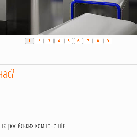
1
2
3
4
5
6
7
8
9
нас?
 та російських компонентів