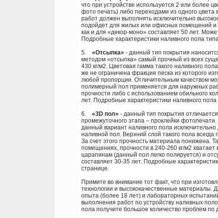
что при устройстве используется 2 или более цв
фото печать) либо переходами из одного цвета 
работ должен выполнять исключительно высок
подойдет для жилых или офисных помещений и п
как и для «декор-моно» составляет 50 лет. Може
Подробные характеристики наливного пола тип
5.
«Отсыпка»
- данный тип покрытия наносится
методом «отсыпка» самый прочный из всех суще
430 кг/м2. Цветовая гамма такого наливного пол
же не ограничена фракция песка из которого из
любой пропорции. Отличительным качеством мо
полимерный пол применяется для наружных раб
прочности либо с использованием обильного кол
лет. Подробные характеристики наливного пола
6.
«3D пол»
- данный тип покрытия отличается
промежуточного этапа – проклейки фотопечати. 
данный вариант наливного пола исключительно 
наливной пол. Верхний слой такого пола всегда
За счет этого прочность материала понижена. Т
помещениях, прочности в 240-260 кг/м2 хватает
царапинам (данный пол легко полируется) и от
составляет 30-35 лет. Подробные характеристи
странице.
Примите во внимание тот факт, что при изгото
технологии и высококачественные материалы. Д
опыта (более 18 лет) и лабораторных испытани
выполнения работ по устройству наливных поло
пола получите большое количество проблем по д