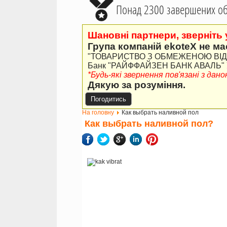
Понад 2300 завершених об'
Шановні партнери, зверніть 
Група компаній ekoteX не ма
"ТОВАРИСТВО З ОБМЕЖЕНОЮ ВІДПО
Банк "РАЙФФАЙЗЕН БАНК АВАЛЬ" У 
*Будь-які звернення пов'язані з да
Дякую за розуміння.
Погодитись
На головну
Как выбрать наливной пол
Как выбрать наливной пол?