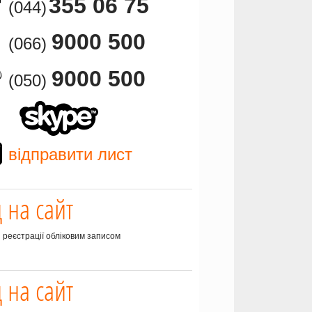
355 06 75
(044)
9000 500
(066)
9000 500
(050)
відправити лист
д на сайт
з реєстрації обліковим записом
д на сайт