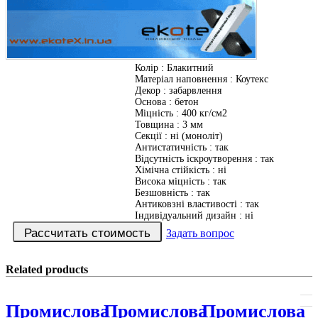
Колір
:
Блакитний
Матеріал наповнення
:
Коутекс
Декор
:
забарвлення
Основа
:
бетон
Міцність
:
400 кг/см2
Товщина
:
3 мм
Секції
:
ні (моноліт)
Антистатичність
:
так
Відсутність іскроутворення
:
так
Хімічна стійкість
:
ні
Висока міцність
:
так
Безшовність
:
так
Антиковзні властивості
:
так
Індивідуальний дизайн
:
ні
Задать вопрос
Related products
Промислова
Промислова
Промислова