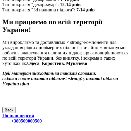
Тип покриття "декор-муар":
12-14 днів
Тип покриття "3d наливна підлога":
7-14 днів
Ми працюємо по всій території
України!
Ми виробляємо та доставляємо < strong>компоненти для
укладання рідких полімерних підлог і звичайно ж виконуємо
роботи з влаштування наливних підлог, що самовирівнюються
по всій території України, без винятку, і зокрема в таких
куточках як:
Одеса
,
Коростень
,
Мукачево
Цей матеріал знаходять за такими словами:
скільки сохне наливна підлога< /strong>,
наливні підлоги
України ціна
Полная версия
+380509000500