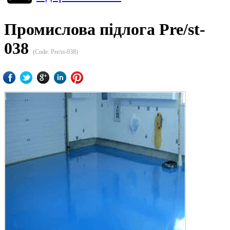
Промислова підлога Pre/st-
038
(Code:
Pre/st-038
)