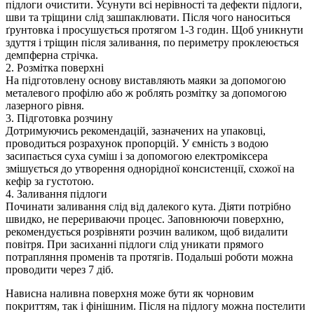
підлоги очистити. Усунути всі нерівності та дефекти підлоги,
шви та тріщини слід зашпаклювати. Після чого наноситься
ґрунтовка і просушується протягом 1-3 годин. Щоб уникнути
здуття і тріщин після заливання, по периметру проклеюється
демпферна стрічка.
2. Розмітка поверхні
На підготовлену основу виставляють маяки за допомогою
металевого профілю або ж роблять розмітку за допомогою
лазерного рівня.
3. Підготовка розчину
Дотримуючись рекомендацій, зазначених на упаковці,
проводиться розрахунок пропорцій. У ємність з водою
засипається суха суміш і за допомогою електроміксера
змішується до утворення однорідної консистенції, схожої на
кефір за густотою.
4. Заливання підлоги
Починати заливання слід від далекого кута. Діяти потрібно
швидко, не перериваючи процес. Заповнюючи поверхню,
рекомендується розрівняти розчин валиком, щоб видалити
повітря. При засиханні підлоги слід уникати прямого
потрапляння променів та протягів. Подальші роботи можна
проводити через 7 діб.
Нависна наливна поверхня може бути як чорновим
покриттям, так і фінішним. Після на підлогу можна постелити