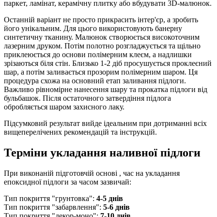
паркет, ламінат, керамічну плитку або вбудувати 3D-малюнок.
Останній варіант не просто прикрасить інтер'єр, а зробить
його унікальним. Для цього використовують банерну
синтетичну тканину. Малюнок створюється високоточним
лазерним друком. Потім полотно розгладжується та щільно
приклеюється до основи полімерним клеєм, а надлишки
зрізаються біля стін. Близько 1-2 діб просушується проклеєний
шар, а потім заливається прозорим полімерним шаром. Ця
процедура схожа на основний етап заливання підлоги.
Важливо рівномірне нанесення шару та прокатка підлоги від
бульбашок. Після остаточного затвердіння підлога
обробляється шаром захисного лаку.
Підсумковий результат вийде ідеальним при дотриманні всіх
вищеперелічених рекомендацій та інструкцій.
Терміни укладання наливної підлоги
При виконаній підготовчій основі , час на укладання
епоксидної підлоги за часом зазвичай:
Тип покриття "грунтовка":
4-5 днів
Тип покриття "забарвлення":
5-6 днів
Тип покриття "декор-моно":
7-10 днів