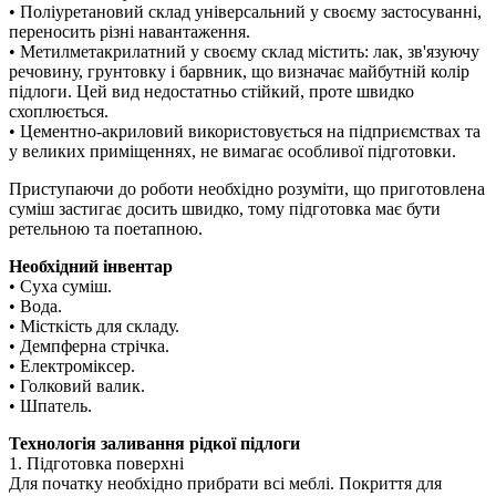
• Поліуретановий склад універсальний у своєму застосуванні,
переносить різні навантаження.
• Метилметакрилатний у своєму склад містить: лак, зв'язуючу
речовину, грунтовку і барвник, що визначає майбутній колір
підлоги. Цей вид недостатньо стійкий, проте швидко
схоплюється.
• Цементно-акриловий використовується на підприємствах та
у великих приміщеннях, не вимагає особливої підготовки.
Приступаючи до роботи необхідно розуміти, що приготовлена
суміш застигає досить швидко, тому підготовка має бути
ретельною та поетапною.
Необхідний інвентар
• Суха суміш.
• Вода.
• Місткість для складу.
• Демпферна стрічка.
• Електроміксер.
• Голковий валик.
• Шпатель.
Технологія заливання рідкої підлоги
1. Підготовка поверхні
Для початку необхідно прибрати всі меблі. Покриття для